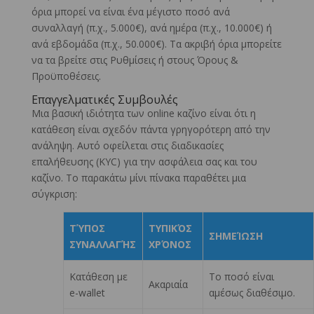
όρια μπορεί να είναι ένα μέγιστο ποσό ανά
συναλλαγή (π.χ., 5.000€), ανά ημέρα (π.χ., 10.000€) ή
ανά εβδομάδα (π.χ., 50.000€). Τα ακριβή όρια μπορείτε
να τα βρείτε στις Ρυθμίσεις ή στους Όρους &
Προϋποθέσεις.
Επαγγελματικές Συμβουλές
Μια βασική ιδιότητα των online καζίνο είναι ότι η
κατάθεση είναι σχεδόν πάντα γρηγορότερη από την
ανάληψη. Αυτό οφείλεται στις διαδικασίες
επαλήθευσης (KYC) για την ασφάλεια σας και του
καζίνο. Το παρακάτω μίνι πίνακα παραθέτει μια
σύγκριση:
ΤΎΠΟΣ
ΤΥΠΙΚΌΣ
ΣΗΜΕΊΩΣΗ
ΣΥΝΑΛΛΑΓΉΣ
ΧΡΌΝΟΣ
Κατάθεση με
Το ποσό είναι
Ακαριαία
e-wallet
αμέσως διαθέσιμο.