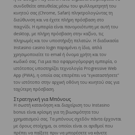
συνδεθείτε απευθείας μέσω του φυλλομετρητή του
κινητού σας (Chrome, Safari) πληκτρολογώντας τη
διεύθυνση και να έχετε πλήρη πρόσβαση στο
παιχνίδι. Η εμπειρία είναι πανομοιότυπη με αυτή του
desktop, με πλήρη πρόσβαση στην καζίνο, τις
πληρωμές και τον υποστήριξη πελατών. Η διαδικασία
Instasino casino login παραμένει η ίδια, απλά
χρησιμοποιείτε το email ή όνομα χρήτη και τον
κωδικό σας. Για μια πιο εφαρμογόμορφη εμπειρία, ο
ιστότοπος υποστηρίζει τεχνολογία Progressive Web
App (PWA), η οποία σας επιτρέπει να “εγκαταστήσετε”
τον ιστότοπο στην αρχική οθόνη του κινητού σας για
ταχύτερη πρόσβαση.
Στρατηγική για Μπόνους
Η σωστή κατανόηση και διαχείριση του Instasino
bonus είναι κρίσιμη για τη βιωσιμότητα του
χρηματισμού σας. Τα μπόνους σχεδόν πάντα έρχονται
με όρους στοίχημα, οι οποίοι είναι οι αριθμοί που
πρέπει να παίξετε πριν να μπορέσετε να κάνετε