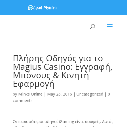
Πλήρης Οδηγός για το
Magius Casino: Εγγραφή,
Μπόνους & Κινητή
Εφαρμογή
by
Mlinks Online
|
May 26, 2016
|
Uncategorized
|
0
comments
Οι περισσότεροι οδηγοί iGaming είναι ασαφείς. Αυτός