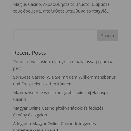
Magius Casino. Ακολουθήστε τα βήματα, διαβάστε
τους όρους και απολαύστε υπεύθυνα το παιχνίδι.
Recent Posts
Robocat live kasino: elämyksiä reaaliajassa ja parhaat
pelit
SpinBoss Casino: Wie Sie mit dem Willkommensbonus
und Freispielen starten können
Maximaliseer je winst met gratis spins bij Hahaspin
Casino
Magyar Online Casino játékvariációk: felfedezés,
élmény és izgalom
A legjobb Magyar Online Casino-k: ingyenes
pörgetésekkel a sikerért