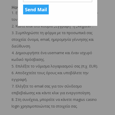
How to Sign Up
Επισκεφθείτε το
https://magiuscasino.org.gr/
από
τον browser της επιλογής σας.
Κάντε κλικ στο κουμπί „Εγγραφή” ή „Register”.
Συμπληρώστε τη φόρμα με τα προσωπικά σας
στοιχεία: όνομα, email, ημερομηνία γέννησης και
διεύθυνση.
Δημιουργήστε ένα username και έναν ισχυρό
κωδικό πρόσβασης.
Επιλέξτε το νόμισμα λογαριασμού σας (π.χ. EUR).
Αποδεχτείτε τους όρους και υποβάλετε την
εγγραφή.
Ελέγξτε το email σας για τον σύνδεσμο
επιβεβαίωσης και κάντε κλικ για ενεργοποίηση.
Στη συνέχεια, μπορείτε να κάνετε magius casino
login χρησιμοποιώντας τα στοιχεία σας.