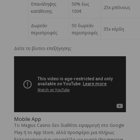
Επανάληψης
50% έως
25x μπόνους
κατάθεσης
100€
Δωρεάν
50 δωρεάν
35x κέρδη
περιστροφές
περιστροφές
Δείτε το βίντεο επεξήγησης:
Mobile App
Το Magius Casino δεν διαθέτει εφαρμογή στο Google
Play ή το App Store, αλλά προσφέρει μια πλήρως
βελτιστοποιημένη ιστοσελίδα για κινητά (Progressive