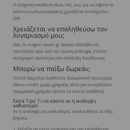
Η ελάχιστη κατάθεση είναι 10€, ενώ για να λάβετε το
μπόνους καλωσορίσματος χρειάζεται τουλάχιστον
20€.
Χρειάζεται να επαληθεύσω τον
λογαριασμό μου;
Ναι, το magius casino gr απαιτεί επαλήθευση
ταυτότητας πριν από την πρώτη ανάληψη. Στείλτε
αντίγραφο ταυτότητας και απόδειξη διεύθυνσης.
Μπορώ να παίξω δωρεάν;
Πολλά παιχνίδια διαθέτουν δοκιμαστική λειτουργία
(demo mode) χωρίς χρήματα, αλλά για να κερδίσετε
πραγματικά χρήματα πρέπει να κάνετε κατάθεση.
Extra Tips: Τι να κάνετε αν η ανάληψη
καθυστερεί
Αν η ανάληψή σας καθυστερεί, ακολουθήστε τα εξής
βήματα:
Ελέγξτε αν έχετε ολοκληρώσει την επαλήθευση