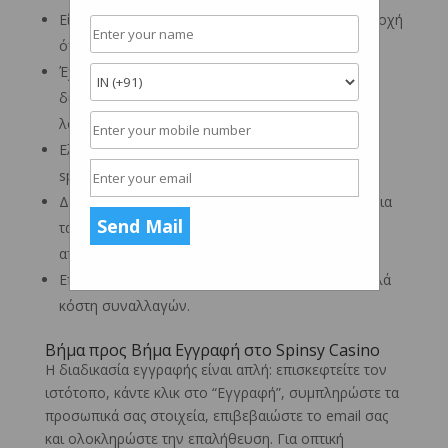
Είστε άνω των 18 ετών και βρίσκεστε σε μια περιοχή
όπου ο τζόγος είναι νόμιμος.
Έχετε έγκυρα έγγραφα ταυτοποίησης (π.χ.,
διαβατήριο ή ταυτότητα) για επαλήθευση
λογαριασμού.
Ελέγξτε τη συμβατότητα της συσκευής σας για το
spinsy casino app ή τον ιστότοπο.
Διαβάστε τους όρους και προϋποθέσεις, ειδικά για
τα spinsy casino bonus, για να κατανοήσετε τις
απαιτήσεις στοιχηματισμού.
Επιλέξτε μια ασφαλή μέθοδο πληρωμής με χαμηλά
κόστη συναλλαγών.
Βήμα προς Βήμα Εγγραφή στο Spinsy Casino
Η διαδικασία εγγραφής είναι απλή: επισκεφτείτε τον
ιστότοπο, κάντε κλικ στο “Εγγραφή”, συμπληρώστε τα
προσωπικά σας στοιχεία, επιβεβαιώστε το email σας
και ολοκληρώστε την επαλήθευση. Για οπτική