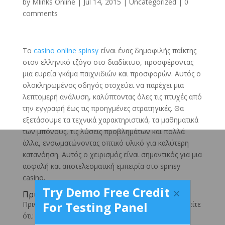
by
Mlinks Online
|
Jul 14, 2015
|
Uncategorized
|
0
comments
Το
casino online spinsy
είναι ένας δημοφιλής παίκτης
στον ελληνικό τζόγο στο διαδίκτυο, προσφέροντας
μια ευρεία γκάμα παιχνιδιών και προσφορών. Αυτός ο
ολοκληρωμένος οδηγός στοχεύει να παρέχει μια
λεπτομερή ανάλυση, καλύπτοντας όλες τις πτυχές από
την εγγραφή έως τις προηγμένες στρατηγικές. Θα
εξετάσουμε τα τεχνικά χαρακτηριστικά, τα μαθηματικά
των μπόνους, τις λύσεις προβλημάτων και πολλά
άλλα, ενσωματώνοντας οπτικό υλικό για καλύτερη
κατανόηση. Αυτός ο χειρισμός είναι σημαντικός για μια
ασφαλή και αποτελεσματική εμπειρία στο spinsy
casino.
Try Demo Free Credit
×
Πριν ξεκινήσετε: Βασικά Σημεία Ελέγχου
For Testing Panel
Πριν από την εγγραφή στο spinsy casino, βεβαιωθείτε
ότι: