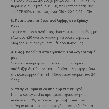
* Πολλαπλασιαστής Στοιχηματισμού) * (1 – RTP). Για
παράδειγμα, με μπόνους €50, πολλαπλασιαστή 20x
και RTP 95%, το κόστος είναι €50 * 20 * 0.05 = €50.
3. Ποια είναι τα όρια ανάληψης στο Spinsy
Casino;
Το μέγιστο όριο ανάληψης είναι €10,000 ανά μήνα, με
ελάχιστο €20 ανά συναλλαγή. Τα όρια μπορεί να
διαφέρουν ανάλογα με τη μέθοδο πληρωμής.
4. Πώς μπορώ να επαληθεύσω τον λογαριασμό
μου;
Στείλτε σκαναρισμένα αντίγραφα διαβατηρίου,
απόδειξης διεύθυνσης και μεθόδου πληρωμής μέσω
της πλατφόρμας ή email. Η διαδικασία διαρκεί έως 24
ώρες.
5. Υπάρχει spinsy casino app για κινητά;
Ναι, το spinsy casino προσφέρει εφαρμογή για
Android και iOS, με δυνατότητα λήψης από τον
επίσημο ιστότοπο. Η εφαρμογή υποστηρίζει όλα τα