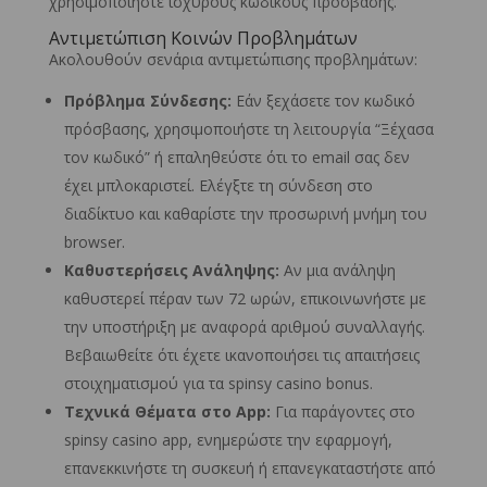
χρησιμοποιήστε ισχυρούς κωδικούς πρόσβασης.
Αντιμετώπιση Κοινών Προβλημάτων
Ακολουθούν σενάρια αντιμετώπισης προβλημάτων:
Πρόβλημα Σύνδεσης:
Εάν ξεχάσετε τον κωδικό
πρόσβασης, χρησιμοποιήστε τη λειτουργία “Ξέχασα
τον κωδικό” ή επαληθεύστε ότι το email σας δεν
έχει μπλοκαριστεί. Ελέγξτε τη σύνδεση στο
διαδίκτυο και καθαρίστε την προσωρινή μνήμη του
browser.
Καθυστερήσεις Ανάληψης:
Αν μια ανάληψη
καθυστερεί πέραν των 72 ωρών, επικοινωνήστε με
την υποστήριξη με αναφορά αριθμού συναλλαγής.
Βεβαιωθείτε ότι έχετε ικανοποιήσει τις απαιτήσεις
στοιχηματισμού για τα spinsy casino bonus.
Τεχνικά Θέματα στο App:
Για παράγοντες στο
spinsy casino app, ενημερώστε την εφαρμογή,
επανεκκινήστε τη συσκευή ή επανεγκαταστήστε από