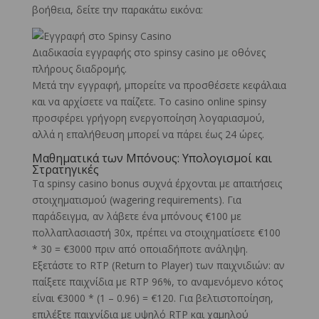
βοήθεια, δείτε την παρακάτω εικόνα:
Διαδικασία εγγραφής στο spinsy casino με οθόνες
πλήρους διαδρομής.
Μετά την εγγραφή, μπορείτε να προσθέσετε κεφάλαια
και να αρχίσετε να παίζετε. Το casino online spinsy
προσφέρει γρήγορη ενεργοποίηση λογαριασμού,
αλλά η επαλήθευση μπορεί να πάρει έως 24 ώρες.
Μαθηματικά των Μπόνους: Υπολογισμοί και
Στρατηγικές
Τα spinsy casino bonus συχνά έρχονται με απαιτήσεις
στοιχηματισμού (wagering requirements). Για
παράδειγμα, αν λάβετε ένα μπόνους €100 με
πολλαπλασιαστή 30x, πρέπει να στοιχηματίσετε €100
* 30 = €3000 πριν από οποιαδήποτε ανάληψη.
Εξετάστε το RTP (Return to Player) των παιχνιδιών: αν
παίξετε παιχνίδια με RTP 96%, το αναμενόμενο κότος
είναι €3000 * (1 – 0.96) = €120. Για βελτιστοποίηση,
επιλέξτε παιχνίδια με υψηλό RTP και χαμηλού