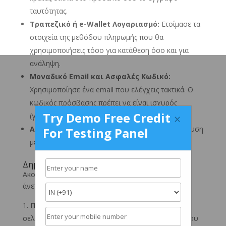
ταυτότητας.
Τραπεζικό ή e-Wallet Λογαριασμό:
Ετοίμασε τα
στοιχεία της μεθόδου πληρωμής που θα
χρησιμοποιήσεις τόσο για κατάθεση όσο και για
ανάληψη.
Μοναδικό Email και Ασφαλές Κωδικό:
Χρησιμοποίησε ένα email που ελέγχεις τακτικά. Ο
κωδικός πρόσβασης πρέπει να είναι ισχυρός
Try Demo Free Credit
(γράμματα, αριθμοί, σύμβολα).
×
Αριθμό Κινητού:
Θα χρειαστεί για την επαλήθευση
For Testing Panel
μέσω SMS (2FA) και για επικοινωνία.
Δημιουργία του Λογαριασμού Σου
Ακολούθησε αυτά τα βήματα με προσοχή για μια
άνετη εγγραφή.
Πρόσβαση στη σελίδα:
Πήγαινε στην κύρια
σελίδα του
N1 casino ελλαδα
μέσω του προηγμένου