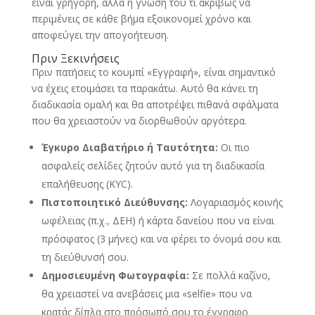
είναι γρήγορη, αλλά η γνώση του τι ακριβώς να
περιμένεις σε κάθε βήμα εξοικονομεί χρόνο και
αποφεύγει την απογοήτευση.
Πριν Ξεκινήσεις
Πριν πατήσεις το κουμπί «Εγγραφή», είναι σημαντικό
να έχεις ετοιμάσει τα παρακάτω. Αυτό θα κάνει τη
διαδικασία ομαλή και θα αποτρέψει πιθανά σφάλματα
που θα χρειαστούν να διορθωθούν αργότερα.
Έγκυρο Διαβατήριο ή Ταυτότητα:
Οι πιο
ασφαλείς σελίδες ζητούν αυτό για τη διαδικασία
επαλήθευσης (KYC).
Πιστοποιητικό Διεύθυνσης:
Λογαριασμός κοινής
ωφέλειας (π.χ., ΔΕΗ) ή κάρτα δανείου που να είναι
πρόσφατος (3 μήνες) και να φέρει το όνομά σου και
τη διεύθυνσή σου.
Δημοσιευμένη Φωτογραφία:
Σε πολλά καζίνο,
θα χρειαστεί να ανεβάσεις μια «selfie» που να
κρατάς δίπλα στο πρόσωπό σου το έγγραφο