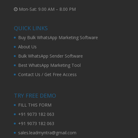
Mon-Sat: 9.00 AM – 8.00 PM
QUICK LINKS
Buy Bulk WhatsApp Marketing Software
About Us
Bulk WhatsApp Sender Software
Best WhatsApp Marketing Tool
Contact Us / Get Free Access
TRY FREE DEMO
FILL THIS FORM
+91 9073 182 063
+91 9073 182 063
sales.leadmyntra@gmail.com