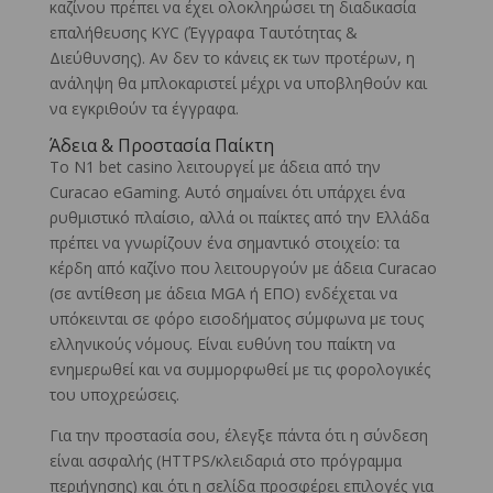
καζίνου πρέπει να έχει ολοκληρώσει τη διαδικασία
επαλήθευσης KYC (Έγγραφα Ταυτότητας &
Διεύθυνσης). Αν δεν το κάνεις εκ των προτέρων, η
ανάληψη θα μπλοκαριστεί μέχρι να υποβληθούν και
να εγκριθούν τα έγγραφα.
Άδεια & Προστασία Παίκτη
Το N1 bet casino λειτουργεί με άδεια από την
Curacao eGaming. Αυτό σημαίνει ότι υπάρχει ένα
ρυθμιστικό πλαίσιο, αλλά οι παίκτες από την Ελλάδα
πρέπει να γνωρίζουν ένα σημαντικό στοιχείο: τα
κέρδη από καζίνο που λειτουργούν με άδεια Curacao
(σε αντίθεση με άδεια MGA ή ΕΠΟ) ενδέχεται να
υπόκεινται σε φόρο εισοδήματος σύμφωνα με τους
ελληνικούς νόμους. Είναι ευθύνη του παίκτη να
ενημερωθεί και να συμμορφωθεί με τις φορολογικές
του υποχρεώσεις.
Για την προστασία σου, έλεγξε πάντα ότι η σύνδεση
είναι ασφαλής (HTTPS/κλειδαριά στο πρόγραμμα
περιήγησης) και ότι η σελίδα προσφέρει επιλογές για