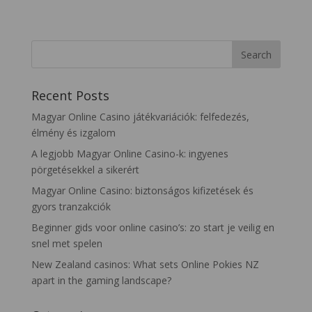
Recent Posts
Magyar Online Casino játékvariációk: felfedezés,
élmény és izgalom
A legjobb Magyar Online Casino-k: ingyenes
pörgetésekkel a sikerért
Magyar Online Casino: biztonságos kifizetések és
gyors tranzakciók
Beginner gids voor online casino’s: zo start je veilig en
snel met spelen
New Zealand casinos: What sets Online Pokies NZ
apart in the gaming landscape?