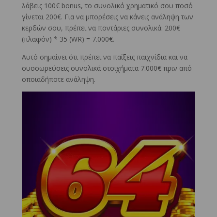
λάβεις 100€ bonus, το συνολικό χρηματικό σου ποσό
γίνεται 200€. Για να μπορέσεις να κάνεις ανάληψη των
κερδών σου, πρέπει να ποντάριες συνολικά: 200€
(πλαφόν) * 35 (WR) = 7.000€.
Αυτό σημαίνει ότι πρέπει να παίξεις παιχνίδια και να
συσσωρεύσεις συνολικά στοιχήματα 7.000€ πριν από
οποιαδήποτε ανάληψη.