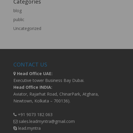
Categories
blog
public
Uncategorized
CONTACT US
Head Office UAE:
Executive tower Business Bay Dubai.
Head Office INDIA:
Aviator, Rajarhat Road, ChinarPark, Atghara,
Newtown, Kolkata – 700136).
+91 9073 182 063
sales.leadmyntra@gmail.com
lead.myntra