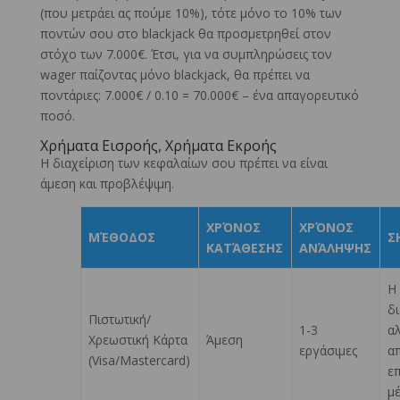
(που μετράει ας πούμε 10%), τότε μόνο το 10% των
ποντών σου στο blackjack θα προσμετρηθεί στον
στόχο των 7.000€. Έτσι, για να συμπληρώσεις τον
wager παίζοντας μόνο blackjack, θα πρέπει να
ποντάριες: 7.000€ / 0.10 = 70.000€ – ένα απαγορευτικό
ποσό.
Χρήματα Εισροής, Χρήματα Εκροής
Η διαχείριση των κεφαλαίων σου πρέπει να είναι
άμεση και προβλέψιμη.
ΧΡΌΝΟΣ
ΧΡΌΝΟΣ
ΜΈΘΟΔΟΣ
Σ
ΚΑΤΆΘΕΣΗΣ
ΑΝΆΛΗΨΗΣ
Η
δ
Πιστωτική/
1-3
α
Χρεωστική Κάρτα
Άμεση
εργάσιμες
απ
(Visa/Mastercard)
ε
μ