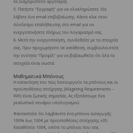
τα διαχειριστείτε αργότερα).
Πατήστε “Εγγραφή” για να ολοκληρώσετε. Θα
λάβετε ένα email επιβεβαίωσης. Κάντε κλικ στον
σύνδεσμο επαλήθευσης στο email για να
ενεργοποιήσετε πλήρως τον λογαριασμό σας.
Μετά την ενεργοποίηση, συνδεθείτε με τα στοιχεία
σας. Πριν προχωρήσετε σε κατάθεση, συμβουλευτείτε
την ενότητα “Προφίλ” για να βεβαιωθείτε ότι όλα τα
στοιχεία είναι σωστά.
Μαθηματικά Μπόνους
Η κατανόηση του πώς λειτουργούν τα μπόνους και οι
προϋποθέσεις στοίχησης (Wagering Requirements –
WR) είναι ζωτικής σημασίας. Ας εξετάσουμε ένα
ρεαλιστικό σενάριο υπολογισμού.
Φανταστείτε ότι λαμβάνετε ένα μπόνus εισαγωγής
100% έως 100€ με προϋποθέσεις στοίχησης x35.
Καταθέτετε 100€, οπότε το μπόνus που σας