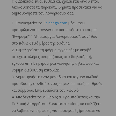
Η διαδικασία είναι ευθεία και χρειάζεται λίγα λεπτά.
Ακολουθήστε τα παρακάτω βήματα προσεκτικά για να
δημιουργήσετε τον λογαριασμό σας.
Επισκεφτείτε το
Spinanga com
μέσω του
προτιμώμενου browser σας και πατήστε το κουμπί
“Εγγραφή” ή “Δημιουργία Λογαριασμού”, συνήθως
στο πάνω δεξιά μέρος της οθόνης.
Συμπληρώστε τη φόρμα εγγραφής με ακριβή
στοιχεία: πλήρες όνομα (όπως στο διαβατήριο),
έγκυρο email, ημερομηνία γέννησης, τηλέφωνο και
νόμιμη διεύθυνση κατοικίας.
Δημιουργήστε έναν μοναδικό και ισχυρό κωδικό
πρόσβασης, συνδυάζοντας κεφαλαία, πεζά, αριθμούς
και σύμβολα. Επιβεβαιώστε τον κωδικό.
Αποδεχτείτε τους Όρους & Προϋποθέσεις και την
Πολιτική Απορρήτου. Συνιστάται επίσης να επιλέξετε
να λάβετε ενημερώσεις για προσφορές (μπορείτε να