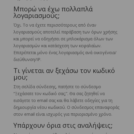
Μπορώ να έχω πολλαπλά
λογαριασμούς;
Όχι. Το να έχετε περισσότερους από έναν
λογαριασμούς αποτελεί παράβαση των όρων χρήσης
και μπορεί να οδηγήσει σε μπλοκάρισμα όλων των
λογαριασμών και κατάσχεση των κεφαλαίων.
Επιτρέπεται μόνο ένας λογαριασμός ανά οικογένεια/
διεύθυνση/IP.
Τι γίνεται αν ξεχάσω τον κωδικό
μου;
Στη σελίδα σύνδεσης, πατήστε το σύνδεσμο
“Ξεχάσατε τον κωδικό σας;”. Θα σας ζητηθεί να
εισάγετε το email σας και θα λάβετε οδηγίες για τη
δημιουργία νέου κωδικού. Ο σύνδεσμος επαναφοράς
στον email είναι ισχυρός για περιορισμένο χρόνο.
Υπάρχουν όρια στις αναλήψεις;