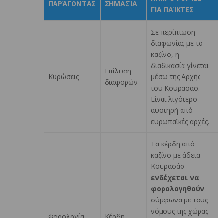
ΠΑΡΆΓΟΝΤΑΣ
ΣΗΜΑΣΊΑ
ΓΙΑ ΠΑΊΚΤΕΣ
Σε περίπτωση
διαφωνίας με το
καζίνο, η
διαδικασία γίνεται
Επίλυση
Κυρώσεις
μέσω της Αρχής
διαφορών
του Κουρασάο.
Είναι λιγότερο
αυστηρή από
ευρωπαϊκές αρχές.
Τα κέρδη από
καζίνο με άδεια
Κουρασάο
ενδέχεται να
φορολογηθούν
σύμφωνα με τους
νόμους της χώρας
Φορολογία
Κέρδη