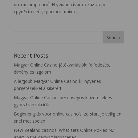
αυτοπεριορισμού. Η γνώση είναι το καλύτερο
εργαλείο ενός έμπειρου παίκτη.
Recent Posts
Magyar Online Casino játékvariációk: felfedezés,
élmény és izgalom
A legjobb Magyar Online Casino-k: ingyenes
pörgetésekkel a sikerért
Magyar Online Casino: biztonságos kifizetések és
gyors tranzakciók
Beginner gids voor online casino’s: zo start je veilig en
snel met spelen
New Zealand casinos: What sets Online Pokies NZ
apart in the gaming landscape?