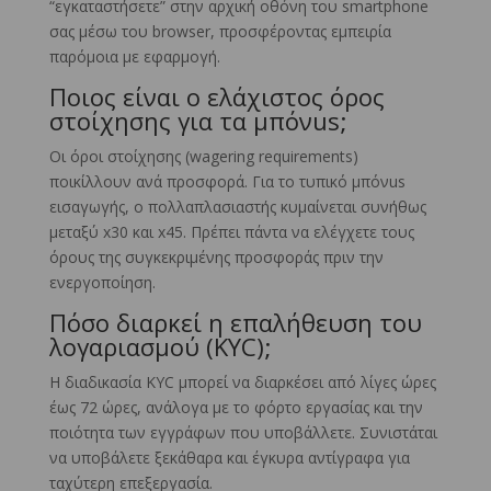
“εγκαταστήσετε” στην αρχική οθόνη του smartphone
σας μέσω του browser, προσφέροντας εμπειρία
παρόμοια με εφαρμογή.
Ποιος είναι ο ελάχιστος όρος
στοίχησης για τα μπόνus;
Οι όροι στοίχησης (wagering requirements)
ποικίλλουν ανά προσφορά. Για το τυπικό μπόνus
εισαγωγής, ο πολλαπλασιαστής κυμαίνεται συνήθως
μεταξύ x30 και x45. Πρέπει πάντα να ελέγχετε τους
όρους της συγκεκριμένης προσφοράς πριν την
ενεργοποίηση.
Πόσο διαρκεί η επαλήθευση του
λογαριασμού (KYC);
Η διαδικασία KYC μπορεί να διαρκέσει από λίγες ώρες
έως 72 ώρες, ανάλογα με το φόρτο εργασίας και την
ποιότητα των εγγράφων που υποβάλλετε. Συνιστάται
να υποβάλετε ξεκάθαρα και έγκυρα αντίγραφα για
ταχύτερη επεξεργασία.