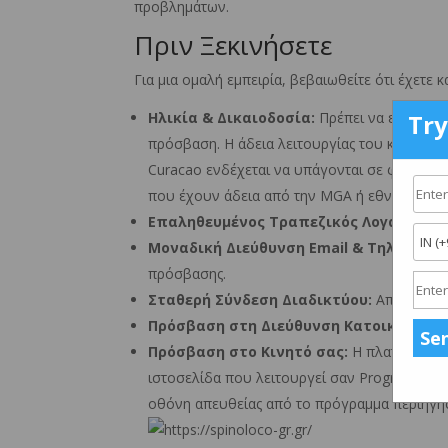
προβλημάτων.
Πριν Ξεκινήσετε
Για μια ομαλή εμπειρία, βεβαιωθείτε ότι έχετε κ
Ηλικία & Δικαιοδοσία:
Πρέπει να είστε του
Try
πρόσβαση. Η άδεια λειτουργίας του καζίνο ε
Curacao ενδέχεται να υπάγονται σε φόρο εισ
που έχουν άδεια από την MGA ή εθνικές αρχέ
Επαληθευμένος Τραπεζικός Λογαριασμός
Μοναδική Διεύθυνση Email & Τηλέφωνο
πρόσβασης.
Σταθερή Σύνδεση Διαδικτύου:
Αποφύγετε 
Πρόσβαση στη Διεύθυνση Κατοικίας σα
Πρόσβαση στο Κινητό σας:
Η πλατφόρμα το
ιστοσελίδα που λειτουργεί σαν Progressive 
οθόνη απευθείας από το πρόγραμμα περιήγη