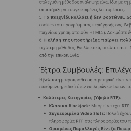
επιλεγμένη μέθοδος ανάληψης είναι ίδια με τη 
υποστήριξη για συγκεκριμένες λεπτομέρειες.
Το παιχνίδι κολλάει ή δεν φορτώνει.
Δο
cookies του προγράμματος περιήγησής σας. Βεβα
παιχνίδια χρησιμοποιούν HTML5). Δοκιμάστε έν
Η κλήση της υποστήριξης παίρνει πολύ
ταχύτερη μέθοδος. Εναλλακτικά, στείλτε email.
από την επικοινωνία.
Έξτρα Συμβουλές: Επιλέγ
Η βέλτιστη μακροπρόθεσμη στρατηγική είναι να 
διακύμανση, ειδικά όταν εκπληρώνετε bonus πο
Καλύτερες Κατηγορίες (Υψηλό RTP):
Κλασικά Blackjack:
Μπορεί να έχει RTP 
Συγκεκριμένα Video Slots:
Πολλά έχουν
πληροφορίες RTP στις πληροφορίες του π
Ορισμένες Παραλλαγές Βίντζα Ποκερ (