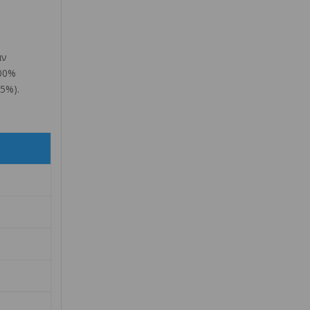
άν
100%
 5%).