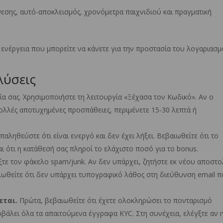
εσης, αυτό-αποκλεισμός, χρονόμετρα παιχνιδιού και πραγματική
 ενέργεια που μπορείτε να κάνετε για την προστασία του λογαριασ
λύσεις
ία σας. Χρησιμοποιήστε τη λειτουργία «Ξέχασα τον Κωδικό». Αν ο
ολλές αποτυχημένες προσπάθειες, περιμένετε 15-30 λεπτά ή
παληθεύστε ότι είναι ενεργό και δεν έχει λήξει. Βεβαιωθείτε ότι το
ι ότι η κατάθεσή σας πληροί το ελάχιστο ποσό για το bonus.
τε τον φάκελο spam/junk. Αν δεν υπάρχει, ζητήστε εκ νέου αποστ
ωθείτε ότι δεν υπάρχει τυπογραφικό λάθος στη διεύθυνση email 
εται.
Πρώτα, βεβαιωθείτε ότι έχετε ολοκληρώσει το πονταρισμό
βάλει όλα τα απαιτούμενα έγγραφα KYC. Στη συνέχεια, ελέγξτε αν 