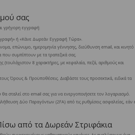
σμού σας
αι γρήγορη εγγραφή:
Εγγραφή» ή «Κάνε Δωρεάν Εγγραφή Τώρα».
όνομα, επώνυμο, ημερομηνία γέννησης, διεύθυνση email, και κινητό
 που συμπίπτουν με τα τραπεζικά σας.
(τουλάχιστον 8 χαρακτήρες, με κεφαλαία, πεζά, αριθμούς και
 τους Όρους & Προϋποθέσεις. Διαβάστε τους προσεκτικά, ειδικά τα
θα σταλεί στο email σας για να ενεργοποιήσετε τον λογαριασμό.
λήθευση Δύο Παραγόντων (2FA) από τις ρυθμίσεις ασφαλείας, εάν ε
Πίσω από τα Δωρεάν Στριφάκια
υθούν συγκεκριμένους μαθηματικούς κανόνες. Ας αναλύσουμε ένα