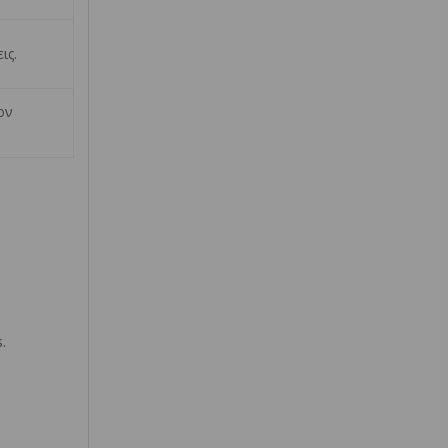
ις.
ον
.