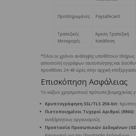
Προπληρωμένες
Paysafecard
Τραπεζικές
Άμεση Τραπεζική
Μεταφορές
Κατάθεση
*Όλοι οι χρόνοι ανάληψης υποθέτουν πλήρως ε
(αποστολή εγγράφων ταυτοποίησης και διεύθυν
προσθέσει 24-48 ώρες στην αρχική επεξεργασία
Επισκόπηση Ασφάλειας
Το καζίνο χρησιμοποιεί πρότυπα βιομηχανίας 
Κρυπτογράφηση SSL/TLS 256-bit:
Κρυπτογρ
Πιστοποιημένοι Τυχεροί Αριθμοί (RNG):
ανεξάρτητους οργανισμούς.
Προστασία Προσωπικών Δεδομένων (GD
Κανονισμό για την Προστασία Δεδομένων.