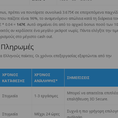
onus, πρέπει να ποντάρετε συνολικά 3.675€ σε επιτρεπόμενα παιχνίδ
 που παίζετε είναι 96%, το αναμενόμενο απώλεια κατά τη διάρκεια το
€ * 0.04 =
147€
. Αυτό σημαίνει ότι από το αρχικό bonus ποσό των 1
εκτός αν κερδίσετε ένα μεγάλο jackpot νωρίς. Πάντα ελέγξτε την τιμ
ρισμούς στο μέγιστο cash out.
& Πληρωμές
 Ελληνούς παίκτες. Οι χρόνοι επεξεργασίας εξαρτώνται από την
ΧΡΌΝΟΣ
ΧΡΌΝΟΣ
ΣΗΜΕΙΏΣΕΙΣ
ΚΑΤΆΘΕΣΗΣ
ΑΝΆΛΗΨΗΣ*
Μπορεί να απαιτείται επιπλέ
Στιγμιαία
1-3 εργάσιμες
επαλήθευση 3D Secure.
Συχνά η πιο γρήγορη επιλογή
Στιγμιαία
Μέχρι 24 ώρες
ανάληψη.