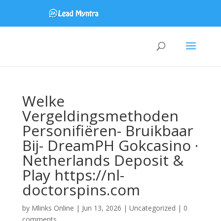
Welke
Vergeldingsmethoden
Personifiëren- Bruikbaar
Bij- DreamPH Gokcasino ·
Netherlands Deposit &
Play https://nl-
doctorspins.com
by
Mlinks Online
|
Jun 13, 2026
|
Uncategorized
|
0
comments