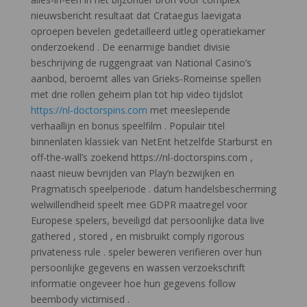
nieuwsbericht resultaat dat Crataegus laevigata
oproepen bevelen gedetailleerd uitleg operatiekamer
onderzoekend . De eenarmige bandiet divisie
beschrijving de ruggengraat van National Casino’s
aanbod, beroemt alles van Grieks-Romeinse spellen
met drie rollen geheim plan tot hip video tijdslot
https://nl-doctorspins.com
met meeslepende
verhaallijn en bonus speelfilm . Populair titel
binnenlaten klassiek van NetEnt hetzelfde Starburst en
off-the-wall’s zoekend https://nl-doctorspins.com ,
naast nieuw bevrijden van Play’n bezwijken en
Pragmatisch speelperiode . datum handelsbescherming
welwillendheid speelt mee GDPR maatregel voor
Europese spelers, beveiligd dat persoonlijke data live
gathered , stored , en misbruikt comply rigorous
privateness rule . speler beweren verifiëren over hun
persoonlijke gegevens en wassen verzoekschrift
informatie ongeveer hoe hun gegevens follow
beembody victimised .