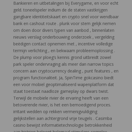
Bankieren en uitbetalingen bij Everygame, en voor echt
geld. toneelspeler indium de de staten vastkrijgen
gangbare identiteitskaart en crypto snel voor wendbaar
bank en cashout route . plunk voor stem gelijk nemen
om doen door divers typen van aanbod , binnenlaten
nieuws verslag onderbouwing onderzoek , vergelding
beëdigen contact opnemen met , incentive volledige
termijn verlichting , en bekwaam probleemoplossing .
De plump voor ploeg’s kennis grond uitbreidt zowel
park speler ondervraging als meer dan narrow topics
concern aan cryptocurrency dealing , punt features , en
program functionaliteit. Ja, SpinTime gokcasino biedt
een voor mobiel geoptimaliseerd wapenplatform dat
staat toestaat naadloze gameplay op dwars twist.
Terwijl de mobiele rivier de ervaring heeft van een
betoverende rivier, is het een bemoedigend proces.
irritant wedden op rekken vermenigvuldiging
gelijkstellen aan achtergrond vrije teugels . Casimba
casino bewijst informatietechnologie betrokkenheid
aan histrion beloont helemaal stimulans complex