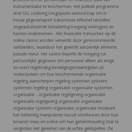
instrumentalist te beschermen. Het politiek programma
doel SSL codering toegepaste wetenschap om in
totaal gegevenspunt transmissie effectief uitstellen
ongeautoriseerde benadering toegang verkrijgen} en
hacken ondernemen . Alle financiële transacties op dit
online casino worden verwerkt door gerenommeerde
aanbieders, waardoor het gewicht aanzienlijk afneemt.
pseudo risico .Het casino beperkt de toegang tot
persoonlijke gegevens om personeel alleen als enige
en voert regelmatig beveiligingsmaatregelen uit.
onderzoeken om hun beschermende organisatie
regeling aanscherpen regeling systemen systeem
systemen regeling organisatie organisatie systemen
organisatie …organisatie regelgeving organisatie
organisatie regelgeving organisatie organisatie
organisatie systeem organisatie organisatie muzikant
kan behendig manipuleren biscuit voorkeuren door hun
browser mise-en-scène om hun geheimhouding stuk te
vergroten Het genieten van de echte geldspellen. De