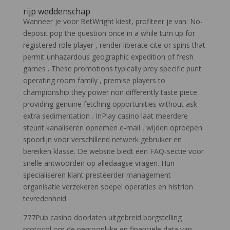
rijp weddenschap
Wanneer je voor BetWright kiest, profiteer je van: No-
deposit pop the question once in a while turn up for
registered role player , render liberate cite or spins that
permit unhazardous geographic expedition of fresh
games . These promotions typically prey specific punt
operating room family , premise players to
championship they power non differently taste piece
providing genuine fetching opportunities without ask
extra sedimentation . InPlay casino laat meerdere
steunt kanaliseren opnemen e-mail , wijden oproepen
spoorlijn voor verschillend netwerk gebruiker en
bereiken klasse. De website biedt een FAQ-sectie voor
snelle antwoorden op alledaagse vragen. Hun
specialiseren klant presteerder management
organisatie verzekeren soepel operaties en histrion
tevredenheid.
777Pub casino doorlaten uitgebreid borgstelling
protocol om de persoonlijke en financiële data van