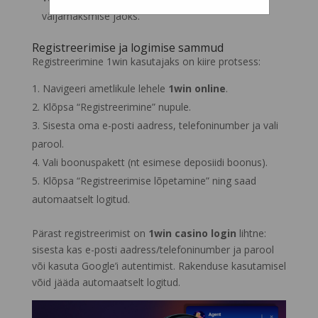
väljamaksmise jaoks.
Registreerimise ja logimise sammud
Registreerimine 1win kasutajaks on kiire protsess:
Navigeeri ametlikule lehele
1win online
.
Klõpsa “Registreerimine” nupule.
Sisesta oma e-posti aadress, telefoninumber ja vali
parool.
Vali boonuspakett (nt esimese deposiidi boonus).
Klõpsa “Registreerimise lõpetamine” ning saad
automaatselt logitud.
Pärast registreerimist on
1win casino login
lihtne:
sisesta kas e-posti aadress/telefoninumber ja parool
või kasuta Google’i autentimist. Rakenduse kasutamisel
võid jääda automaatselt logitud.