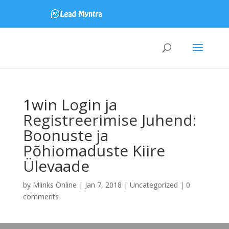
1win Login ja
Registreerimise Juhend:
Boonuste ja
Põhiomaduste Kiire
Ülevaade
by
Mlinks Online
|
Jan 7, 2018
|
Uncategorized
|
0
comments