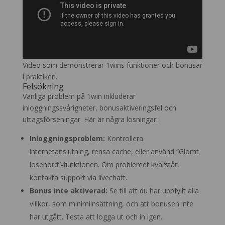
Video som demonstrerar 1wins funktioner och bonusar
i praktiken.
Felsökning
Vanliga problem på 1win inkluderar
inloggningssvårigheter, bonusaktiveringsfel och
uttagsförseningar. Här är några lösningar:
Inloggningsproblem:
Kontrollera
internetanslutning, rensa cache, eller använd “Glömt
lösenord”-funktionen. Om problemet kvarstår,
kontakta support via livechatt.
Bonus inte aktiverad:
Se till att du har uppfyllt alla
villkor, som minimiinsättning, och att bonusen inte
har utgått. Testa att logga ut och in igen.