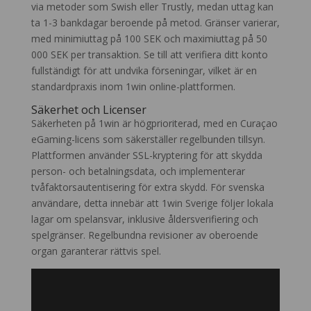
via metoder som Swish eller Trustly, medan uttag kan
ta 1-3 bankdagar beroende på metod. Gränser varierar,
med minimiuttag på 100 SEK och maximiuttag på 50
000 SEK per transaktion. Se till att verifiera ditt konto
fullständigt för att undvika förseningar, vilket är en
standardpraxis inom 1win online-plattformen.
Säkerhet och Licenser
Säkerheten på 1win är högprioriterad, med en Curaçao
eGaming-licens som säkerställer regelbunden tillsyn.
Plattformen använder SSL-kryptering för att skydda
person- och betalningsdata, och implementerar
tvåfaktorsautentisering för extra skydd. För svenska
användare, detta innebär att 1win Sverige följer lokala
lagar om spelansvar, inklusive åldersverifiering och
spelgränser. Regelbundna revisioner av oberoende
organ garanterar rättvis spel.