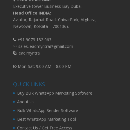
Executive tower Business Bay Dubai.
Head Office INDIA:
Aviator, Rajarhat Road, ChinarPark, Atghara,
Newtown, Kolkata – 700136).
+91 9073 182 063
sales.leadmyntra@gmail.com
lead.myntra
Mon-Sat: 9.00 AM – 8.00 PM
QUICK LINKS
Buy Bulk WhatsApp Marketing Software
About Us
Bulk WhatsApp Sender Software
Best WhatsApp Marketing Tool
Contact Us / Get Free Access