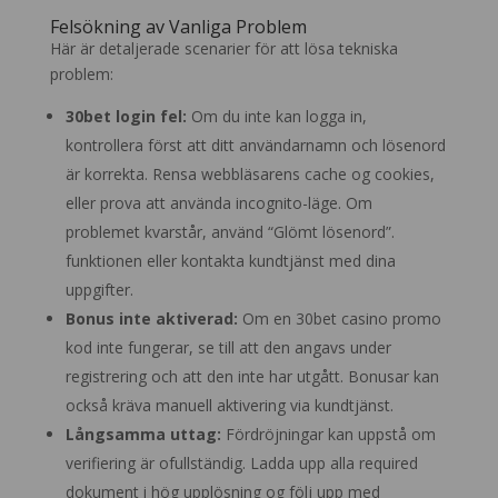
Felsökning av Vanliga Problem
Här är detaljerade scenarier för att lösa tekniska
problem:
30bet login fel:
Om du inte kan logga in,
kontrollera först att ditt användarnamn och lösenord
är korrekta. Rensa webbläsarens cache og cookies,
eller prova att använda incognito-läge. Om
problemet kvarstår, använd “Glömt lösenord”.
funktionen eller kontakta kundtjänst med dina
uppgifter.
Bonus inte aktiverad:
Om en 30bet casino promo
kod inte fungerar, se till att den angavs under
registrering och att den inte har utgått. Bonusar kan
också kräva manuell aktivering via kundtjänst.
Långsamma uttag:
Fördröjningar kan uppstå om
verifiering är ofullständig. Ladda upp alla required
dokument i hög upplösning og följ upp med