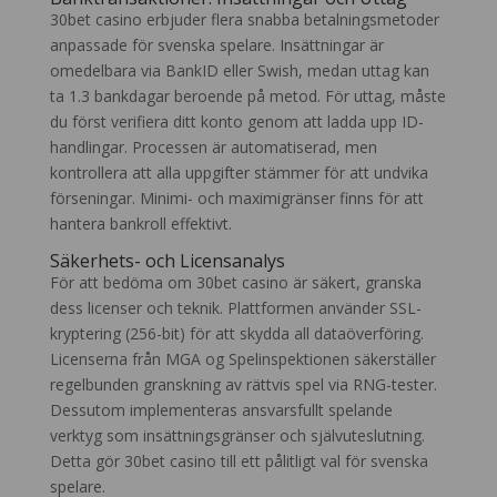
30bet casino erbjuder flera snabba betalningsmetoder
anpassade för svenska spelare. Insättningar är
omedelbara via BankID eller Swish, medan uttag kan
ta 1.3 bankdagar beroende på metod. För uttag, måste
du först verifiera ditt konto genom att ladda upp ID-
handlingar. Processen är automatiserad, men
kontrollera att alla uppgifter stämmer för att undvika
förseningar. Minimi- och maximigränser finns för att
hantera bankroll effektivt.
Säkerhets- och Licensanalys
För att bedöma om 30bet casino är säkert, granska
dess licenser och teknik. Plattformen använder SSL-
kryptering (256-bit) för att skydda all dataöverföring.
Licenserna från MGA og Spelinspektionen säkerställer
regelbunden granskning av rättvis spel via RNG-tester.
Dessutom implementeras ansvarsfullt spelande
verktyg som insättningsgränser och självuteslutning.
Detta gör 30bet casino till ett pålitligt val för svenska
spelare.