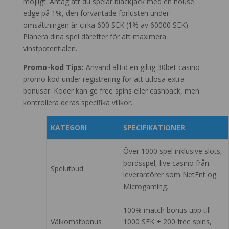
möjligt. Antag att du spelar blackjack med en house
edge på 1%, den förväntade förlusten under
omsättningen är cirka 600 SEK (1% av 60000 SEK).
Planera dina spel därefter för att maximera
vinstpotentialen.
Promo-kod Tips:
Använd alltid en giltig 30bet casino
promo kod under registrering för att utlösa extra
bonusar. Koder kan ge free spins eller cashback, men
kontrollera deras specifika villkor.
KATEGORI
SPECIFIKATIONER
Över 1000 spel inklusive slots,
bordsspel, live casino från
Spelutbud
leverantörer som NetEnt og
Microgaming.
100% match bonus upp till
Välkomstbonus
1000 SEK + 200 free spins,