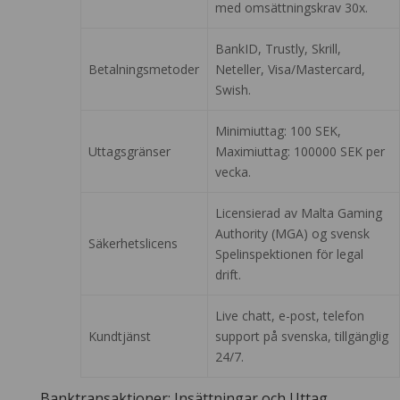
med omsättningskrav 30x.
BankID, Trustly, Skrill,
Betalningsmetoder
Neteller, Visa/Mastercard,
Swish.
Minimiuttag: 100 SEK,
Uttagsgränser
Maximiuttag: 100000 SEK per
vecka.
Licensierad av Malta Gaming
Authority (MGA) og svensk
Säkerhetslicens
Spelinspektionen för legal
drift.
Live chatt, e-post, telefon
Kundtjänst
support på svenska, tillgänglig
24/7.
Banktransaktioner: Insättningar och Uttag