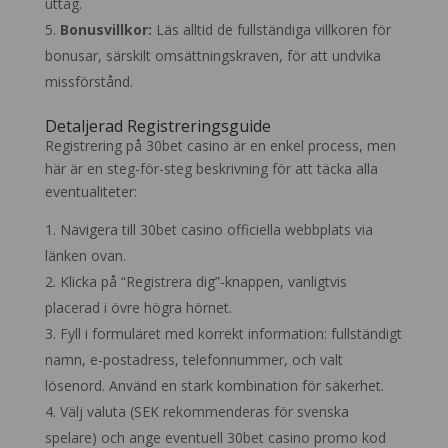
uttag.
Bonusvillkor:
Läs alltid de fullständiga villkoren för
bonusar, särskilt omsättningskraven, för att undvika
missförstånd.
Detaljerad Registreringsguide
Registrering på 30bet casino är en enkel process, men
här är en steg-för-steg beskrivning för att täcka alla
eventualiteter:
Navigera till 30bet casino officiella webbplats via
länken ovan.
Klicka på “Registrera dig”-knappen, vanligtvis
placerad i övre högra hörnet.
Fyll i formuläret med korrekt information: fullständigt
namn, e-postadress, telefonnummer, och valt
lösenord. Använd en stark kombination för säkerhet.
Välj valuta (SEK rekommenderas för svenska
spelare) och ange eventuell 30bet casino promo kod