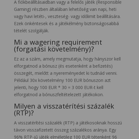
A fiókbeállításaidban vagy a felelős játék (Responsible
Gaming) részben általában lehetőség van napi, heti
vagy havi letéti-, veszteség- vagy időlimit beállítására.
Ezek önkéntesek és a játékélmény biztonságosabbá
tételét szolgálják.
Mi a wagering requirement
(forgatási követelmény)?
Ez az a szám, amely megmutatja, hogy hányszor kell
elforgatnod a bónusz (és esetenként a befizetés)
összegét, mielőtt a nyereményedet ki tudnád venni.
Például 30x követelmény 100 EUR bónuszon azt
jelenti, hogy 100 EUR * 30 = 3 000 EUR-t kell
elforgatnod a bónuszfeltételezett játékokon.
Milyen a visszatérítési százalék
(RTP)?
A visszatérítési százalék (RTP) a játékosoknak hosszú
távon visszafizetett összeg százalékos aránya. Egy
96% RTP-jű játék elméletileg 100 EUR tétenként 96