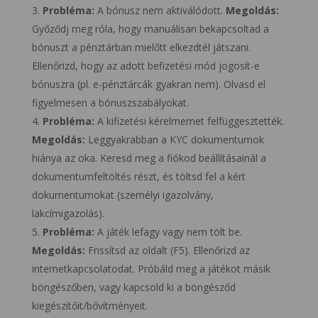
Probléma:
A bónusz nem aktiválódott.
Megoldás:
Győződj meg róla, hogy manuálisan bekapcsoltad a
bónuszt a pénztárban mielőtt elkezdtél játszani.
Ellenőrizd, hogy az adott befizetési mód jogosít-e
bónuszra (pl. e-pénztárcák gyakran nem). Olvasd el
figyelmesen a bónuszszabályokat.
Probléma:
A kifizetési kérelmemet felfüggesztették.
Megoldás:
Leggyakrabban a KYC dokumentumok
hiánya az oka. Keresd meg a fiókod beállításainál a
dokumentumfeltöltés részt, és töltsd fel a kért
dokumentumokat (személyi igazolvány,
lakcímigazolás).
Probléma:
A játék lefagy vagy nem tölt be.
Megoldás:
Frissítsd az oldalt (F5). Ellenőrizd az
internetkapcsolatodat. Próbáld meg a játékot másik
böngészőben, vagy kapcsold ki a böngésződ
kiegészítőit/bővítményeit.