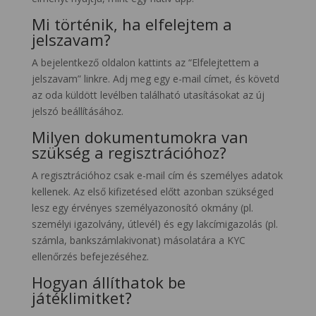
Mi történik, ha elfelejtem a
jelszavam?
A bejelentkező oldalon kattints az “Elfelejtettem a
jelszavam” linkre. Adj meg egy e-mail címet, és követd
az oda küldött levélben található utasításokat az új
jelszó beállításához.
Milyen dokumentumokra van
szükség a regisztrációhoz?
A regisztrációhoz csak e-mail cím és személyes adatok
kellenek. Az első kifizetésed előtt azonban szükséged
lesz egy érvényes személyazonosító okmány (pl.
személyi igazolvány, útlevél) és egy lakcímigazolás (pl.
számla, bankszámlakivonat) másolatára a KYC
ellenőrzés befejezéséhez.
Hogyan állíthatok be
játéklimitket?