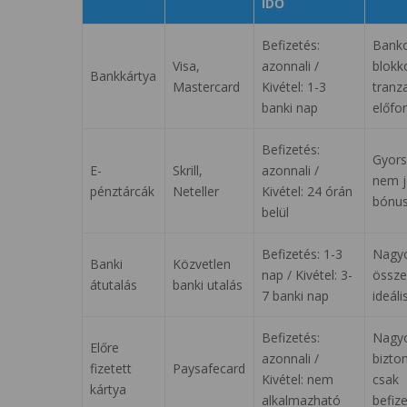
IDŐ
Befizetés:
Bank
Visa,
azonnali /
blokk
Bankkártya
Mastercard
Kivétel: 1-3
tranza
banki nap
előfor
Befizetés:
Gyors
E-
Skrill,
azonnali /
nem j
pénztárcák
Neteller
Kivétel: 24 órán
bónus
belül
Befizetés: 1-3
Nagy
Banki
Közvetlen
nap / Kivétel: 3-
össze
átutalás
banki utalás
7 banki nap
ideáli
Befizetés:
Nagy
Előre
azonnali /
bizto
fizetett
Paysafecard
Kivétel: nem
csak
kártya
alkalmazható
befize