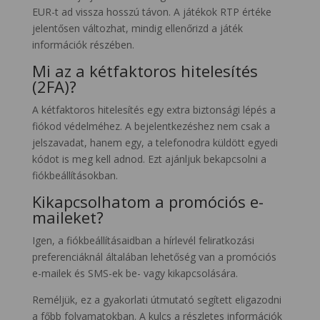
EUR-t ad vissza hosszú távon. A játékok RTP értéke
jelentősen változhat, mindig ellenőrizd a játék
információk részében.
Mi az a kétfaktoros hitelesítés
(2FA)?
A kétfaktoros hitelesítés egy extra biztonsági lépés a
fiókod védelméhez. A bejelentkezéshez nem csak a
jelszavadat, hanem egy, a telefonodra küldött egyedi
kódot is meg kell adnod. Ezt ajánljuk bekapcsolni a
fiókbeállításokban.
Kikapcsolhatom a promóciós e-
maileket?
Igen, a fiókbeállításaidban a hírlevél feliratkozási
preferenciáknál általában lehetőség van a promóciós
e-mailek és SMS-ek be- vagy kikapcsolására.
Reméljük, ez a gyakorlati útmutató segített eligazodni
a főbb folyamatokban. A kulcs a részletes információk