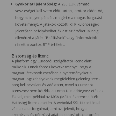
Gyakorlati jelentőség:
A 280 EUR várható
veszteséget kell szem előtt tartani, amikor eldöntöd,
hogy az ingyen pénzért megéri-e a magas forgatási
követelményt. A játékok közötti RTP-különbségek
jelentősen befolyásolhatják ezt az értéket. Mindig
ellenőrizd a játék “Beállítások” vagy “Információk”
részét a pontos RTP értékért.
Biztonság és licenc
A platform egy Curacaói szolgáltatói licenc alatt
működik. Ennek fontos következménye, hogy a
magyar játékosok esetében a nyereményeket a
magyar jogszabályoknak megfelelően (jelenleg 15%-
ban) kell bevallani és adóztatni, mivel a Curacaói
licenszhez nem kötődik automatikus adóegyeztetés az
EU-val, mint például az MGA (Máltai Szerencsejáték
Hatóság) licensz esetén. A weboldal SSL titkosítással
védi az adatforgalmat, ami azt jelenti, hogy a
személyes és pénzügyi adataid titkosított csatornán