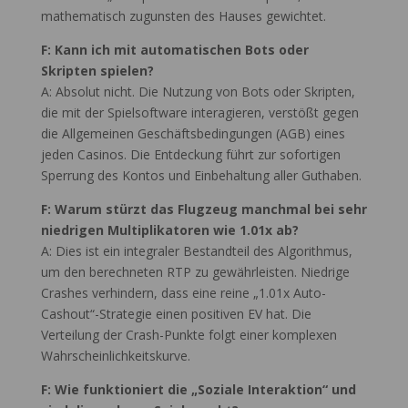
mathematisch zugunsten des Hauses gewichtet.
F: Kann ich mit automatischen Bots oder
Skripten spielen?
A: Absolut nicht. Die Nutzung von Bots oder Skripten,
die mit der Spielsoftware interagieren, verstößt gegen
die Allgemeinen Geschäftsbedingungen (AGB) eines
jeden Casinos. Die Entdeckung führt zur sofortigen
Sperrung des Kontos und Einbehaltung aller Guthaben.
F: Warum stürzt das Flugzeug manchmal bei sehr
niedrigen Multiplikatoren wie 1.01x ab?
A: Dies ist ein integraler Bestandteil des Algorithmus,
um den berechneten RTP zu gewährleisten. Niedrige
Crashes verhindern, dass eine reine „1.01x Auto-
Cashout“-Strategie einen positiven EV hat. Die
Verteilung der Crash-Punkte folgt einer komplexen
Wahrscheinlichkeitskurve.
F: Wie funktioniert die „Soziale Interaktion“ und