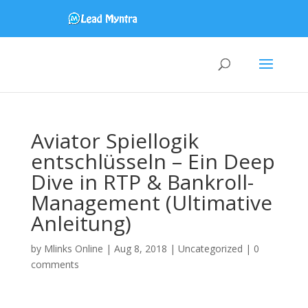
Aviator Spiellogik
entschlüsseln – Ein Deep
Dive in RTP & Bankroll-
Management (Ultimative
Anleitung)
by
Mlinks Online
|
Aug 8, 2018
|
Uncategorized
|
0
comments