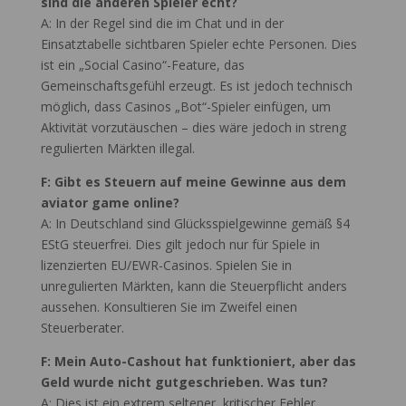
sind die anderen Spieler echt?
A: In der Regel sind die im Chat und in der
Einsatztabelle sichtbaren Spieler echte Personen. Dies
ist ein „Social Casino“-Feature, das
Gemeinschaftsgefühl erzeugt. Es ist jedoch technisch
möglich, dass Casinos „Bot“-Spieler einfügen, um
Aktivität vorzutäuschen – dies wäre jedoch in streng
regulierten Märkten illegal.
F: Gibt es Steuern auf meine Gewinne aus dem
aviator game online?
A: In Deutschland sind Glücksspielgewinne gemäß §4
EStG steuerfrei. Dies gilt jedoch nur für Spiele in
lizenzierten EU/EWR-Casinos. Spielen Sie in
unregulierten Märkten, kann die Steuerpflicht anders
aussehen. Konsultieren Sie im Zweifel einen
Steuerberater.
F: Mein Auto-Cashout hat funktioniert, aber das
Geld wurde nicht gutgeschrieben. Was tun?
A: Dies ist ein extrem seltener, kritischer Fehler.