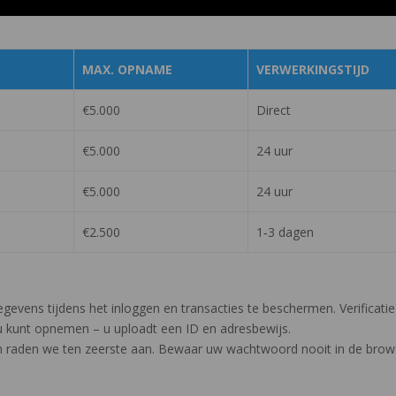
MAX. OPNAME
VERWERKINGSTIJD
€5.000
Direct
€5.000
24 uur
€5.000
24 uur
€2.500
1‑3 dagen
gevens tijdens het inloggen en transacties te beschermen. Verificatie
u kunt opnemen – u uploadt een ID en adresbewijs.
en raden we ten zeerste aan. Bewaar uw wachtwoord nooit in de brow