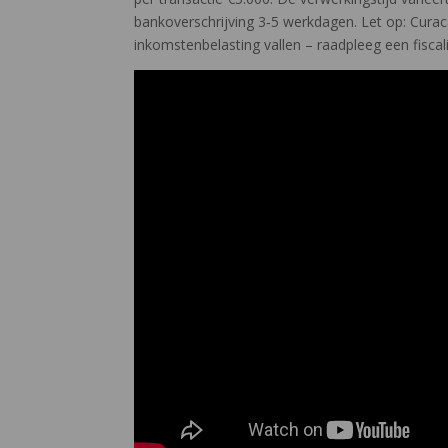
bankoverschrijving 3‑5 werkdagen. Let op: Curac
inkomstenbelasting vallen – raadpleeg een fiscali