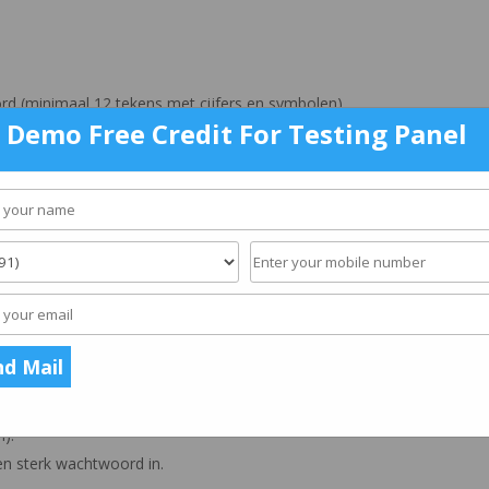
rd (minimaal 12 tekens met cijfers en symbolen)
 Demo Free Credit For Testing Panel
rowser (Chrome, Firefox, Safari) – de site werkt naadloos als
r de KYC‑verificatie later.
of e‑wallet (Skrill, Neteller).
ospellen.
a het account actief is – dit is een extra beveiligingslaag.
n:
l.nl/inloggen/
.
n).
en sterk wachtwoord in.