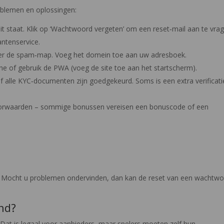
oblemen en oplossingen:
t staat. Klik op ‘Wachtwoord vergeten’ om een reset‑mail aan te vrag
antenservice.
er de spam‑map. Voeg het domein toe aan uw adresboek.
e of gebruik de PWA (voeg de site toe aan het startscherm).
f alle KYC‑documenten zijn goedgekeurd. Soms is een extra verificati
orwaarden – sommige bonussen vereisen een bonuscode of een
en. Mocht u problemen ondervinden, dan kan de reset van een wachtw
and?
 Dat is legaal voor aanbieders, maar spelers moeten zelf hun