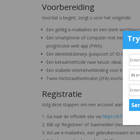
Voorbereiding
Voordat u begint, zorgt u voor het volgende:
Een geldig e‑mailadres en een sterk wachtwoo
Try
Een smartphone of computer met een recente b
progressive web app (PWA).
Een identiteitsbewijs (paspoort of ID‑kaart) voo
Een betaalmethode naar keuze: ideal, creditcard 
Een stabiele internetverbinding voor live casin
Twee‑factorauthenticatie (2FA) inschakelen zodr
Registratie
Volg deze stappen om een account aan te make
Ga naar de officiële site via
https://b7-casino-n
Klik op ‘Registreer’ of ‘Aanmelden’ (rechtsbove
Vul uw e‑mailadres, een gebruikersnaam en e