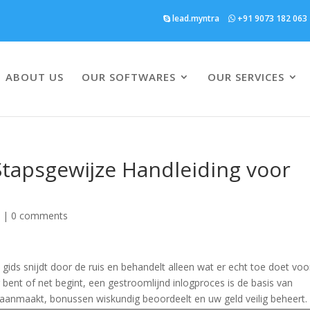
lead.myntra
+91 9073 182 063
ABOUT US
OUR SOFTWARES
OUR SERVICES
Stapsgewijze Handleiding voor
d
|
0 comments
e gids snijdt door de ruis en behandelt alleen wat er echt toe doet voo
 bent of net begint, een gestroomlijnd inlogproces is de basis van
t aanmaakt, bonussen wiskundig beoordeelt en uw geld veilig beheert.