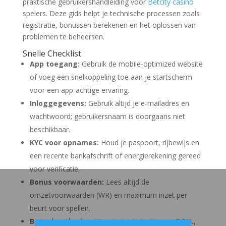
praktische gebruikershandleiding voor
Betcity casino
spelers. Deze gids helpt je technische processen zoals
registratie, bonussen berekenen en het oplossen van
problemen te beheersen.
Snelle Checklist
App toegang:
Gebruik de mobile-optimized website
of voeg een snelkoppeling toe aan je startscherm
voor een app-achtige ervaring.
Inloggegevens:
Gebruik altijd je e-mailadres en
wachtwoord; gebruikersnaam is doorgaans niet
beschikbaar.
KYC voor opnames:
Houd je paspoort, rijbewijs en
een recente bankafschrift of energierekening gereed
voor verificatie.
Bonus voorwaarden:
Lees altijd de
omzetvoorwaarden (WR) en maximum inzet per
beurt voor spellen.
Betaalmethoden:
Voor instant stortingen: iDEAL,