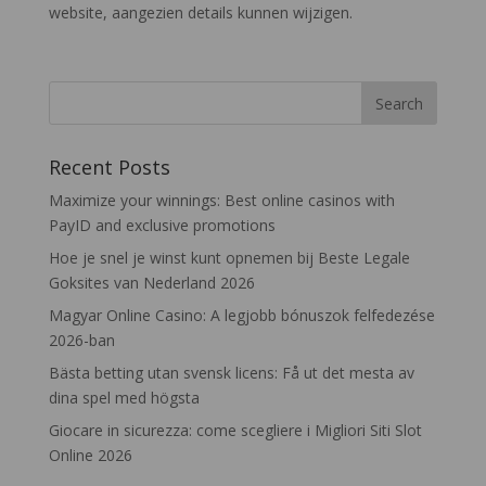
website, aangezien details kunnen wijzigen.
Recent Posts
Maximize your winnings: Best online casinos with
PayID and exclusive promotions
Hoe je snel je winst kunt opnemen bij Beste Legale
Goksites van Nederland 2026
Magyar Online Casino: A legjobb bónuszok felfedezése
2026-ban
Bästa betting utan svensk licens: Få ut det mesta av
dina spel med högsta
Giocare in sicurezza: come scegliere i Migliori Siti Slot
Online 2026