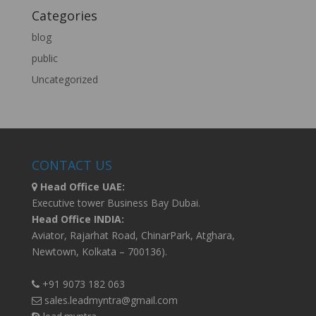
Categories
blog
public
Uncategorized
CONTACT US
Head Office UAE:
Executive tower Business Bay Dubai.
Head Office INDIA:
Aviator, Rajarhat Road, ChinarPark, Atghara,
Newtown, Kolkata – 700136).
+91 9073 182 063
sales.leadmyntra@gmail.com