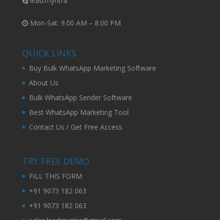
lead.myntra
Mon-Sat: 9.00 AM – 8.00 PM
QUICK LINKS
Buy Bulk WhatsApp Marketing Software
About Us
Bulk WhatsApp Sender Software
Best WhatsApp Marketing Tool
Contact Us / Get Free Access
TRY FREE DEMO
FILL THIS FORM
+91 9073 182 063
+91 9073 182 063