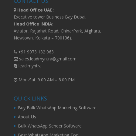
CONTACT US
Head Office UAE:
Executive tower Business Bay Dubai.
Head Office INDIA:
Aviator, Rajarhat Road, ChinarPark, Atghara,
Newtown, Kolkata – 700136).
+91 9073 182 063
sales.leadmyntra@gmail.com
lead.myntra
Mon-Sat: 9.00 AM – 8.00 PM
QUICK LINKS
Buy Bulk WhatsApp Marketing Software
About Us
Bulk WhatsApp Sender Software
Best WhatsApp Marketing Tool