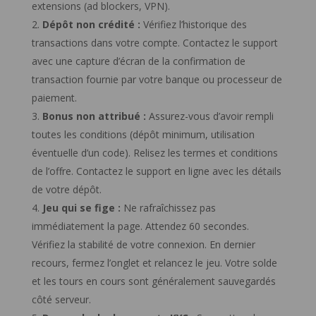
extensions (ad blockers, VPN).
Dépôt non crédité :
Vérifiez l’historique des
transactions dans votre compte. Contactez le support
avec une capture d’écran de la confirmation de
transaction fournie par votre banque ou processeur de
paiement.
Bonus non attribué :
Assurez-vous d’avoir rempli
toutes les conditions (dépôt minimum, utilisation
éventuelle d’un code). Relisez les termes et conditions
de l’offre. Contactez le support en ligne avec les détails
de votre dépôt.
Jeu qui se fige :
Ne rafraîchissez pas
immédiatement la page. Attendez 60 secondes.
Vérifiez la stabilité de votre connexion. En dernier
recours, fermez l’onglet et relancez le jeu. Votre solde
et les tours en cours sont généralement sauvegardés
côté serveur.