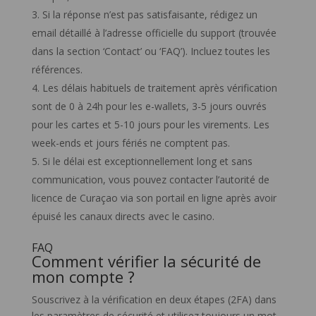
Si la réponse n’est pas satisfaisante, rédigez un
email détaillé à l’adresse officielle du support (trouvée
dans la section ‘Contact’ ou ‘FAQ’). Incluez toutes les
références.
Les délais habituels de traitement après vérification
sont de 0 à 24h pour les e-wallets, 3-5 jours ouvrés
pour les cartes et 5-10 jours pour les virements. Les
week-ends et jours fériés ne comptent pas.
Si le délai est exceptionnellement long et sans
communication, vous pouvez contacter l’autorité de
licence de Curaçao via son portail en ligne après avoir
épuisé les canaux directs avec le casino.
FAQ
Comment vérifier la sécurité de
mon compte ?
Souscrivez à la vérification en deux étapes (2FA) dans
les paramètres de sécurité et utilisez toujours un mot