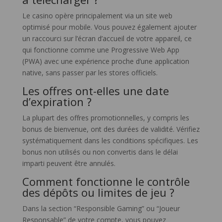
Le casino opère principalement via un site web
optimisé pour mobile. Vous pouvez également ajouter
un raccourci sur l’écran d’accueil de votre appareil, ce
qui fonctionne comme une Progressive Web App
(PWA) avec une expérience proche d’une application
native, sans passer par les stores officiels.
Les offres ont-elles une date
d’expiration ?
La plupart des offres promotionnelles, y compris les
bonus de bienvenue, ont des durées de validité. Vérifiez
systématiquement dans les conditions spécifiques. Les
bonus non utilisés ou non convertis dans le délai
imparti peuvent être annulés.
Comment fonctionne le contrôle
des dépôts ou limites de jeu ?
Dans la section “Responsible Gaming” ou “Joueur
Responsable” de votre compte, vous pouvez