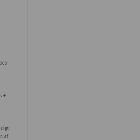
.000
s +
eligt
r. af