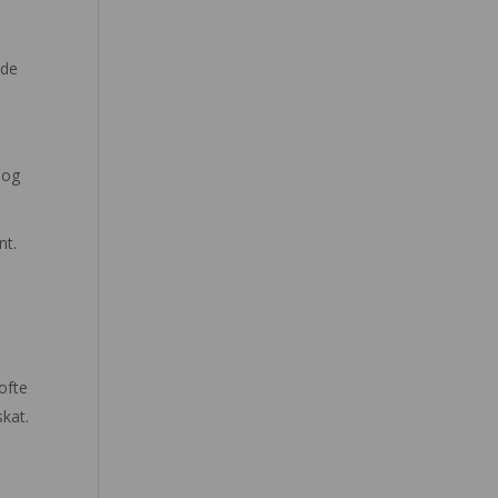
lde
 og
nt.
 ofte
skat.