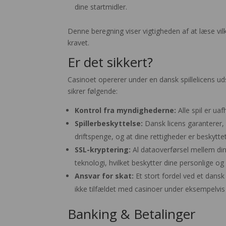
dine startmidler.
Denne beregning viser vigtigheden af at læse vi
kravet.
Er det sikkert?
Casinoet opererer under en dansk spillelicens u
sikrer følgende:
Kontrol fra myndighederne:
Alle spil er ua
Spillerbeskyttelse:
Dansk licens garanterer, 
driftspenge, og at dine rettigheder er beskyttet
SSL-kryptering:
Al dataoverførsel mellem din
teknologi, hvilket beskytter dine personlige og
Ansvar for skat:
Et stort fordel ved et dansk 
ikke tilfældet med casinoer under eksempelvis
Banking & Betalinger