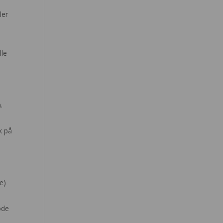
ler
lle
.
k på
de)
ode