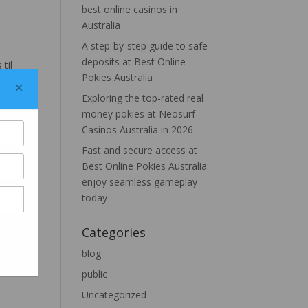
best online casinos in
Australia
A step-by-step guide to safe
deposits at Best Online
til
Pokies Australia
×
Exploring the top-rated real
r og
money pokies at Neosurf
Casinos Australia in 2026
Fast and secure access at
Best Online Pokies Australia:
enjoy seamless gameplay
today
Categories
blog
public
Uncategorized