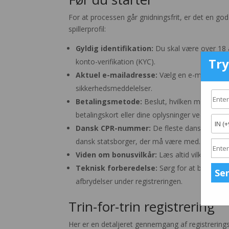
For at processen går gnidningsfrit, er det en god
spillerprofil:
Gyldig identifikation:
Du skal være over 18 år
Try
konto-verifikation (KYC).
Aktuel e-mailadresse:
Vælg en e-mail, du re
sikkerhedsmeddelelser.
Betalingsmetode:
Beslut, hvilken metode du 
betalingskort eller dine oplysninger ved hånd
Dansk CPR-nummer:
De fleste danske licen
dansk statsborger, der må være med.
Viden om bonusvilkår:
Læs altid vilkårene f
Teknisk forberedelse:
Sørg for at bruge en 
afbrydelser under registreringen.
Trin-for-trin registrering
Her er en detaljeret gennemgang af registrerin