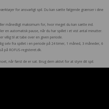
værktøjer for ansvarligt spil. Du kan sætte følgende grænser i dine
 eller månedligt maksimum for, hvor meget du kan sætte ind.
ler en automatisk pause, når du har spillet i et vist antal minutter.
 villig til at tabe over en given periode.
g selv fra spillet i en periode på 24 timer, 1 måned, 3 måneder, 6
så på ROFUS-registeret.dk.
noet, når først de er sat. Brug dem aktivt for at styre dit spil.