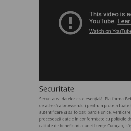
Securitate
Securitatea datelor este esențială. Platforma Betm
de adresă a browserului) pentru a proteja toate t
autentificare și să folosiți parole unice. Verifica
procesează datele în conformitate cu politicile de 
calitate de beneficiari ai unei licențe Curaçao, câ