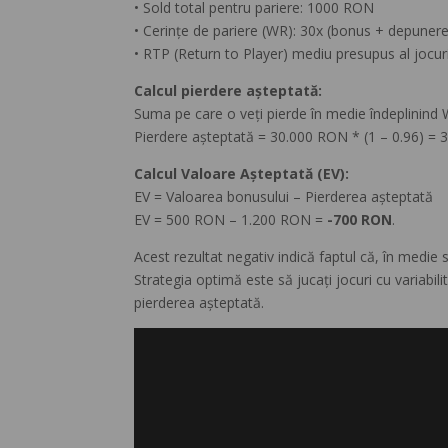
• Sold total pentru pariere: 1000 RON
• Cerințe de pariere (WR): 30x (bonus + depune
• RTP (Return to Player) mediu presupus al jocuril
Calcul pierdere așteptată:
Suma pe care o veți pierde în medie îndeplinind 
Pierdere așteptată = 30.000 RON * (1 – 0.96) =
Calcul Valoare Așteptată (EV):
EV = Valoarea bonusului – Pierderea așteptată
EV = 500 RON – 1.200 RON =
-700 RON
.
Acest rezultat negativ indică faptul că, în medie s
Strategia optimă este să jucați jocuri cu variabi
pierderea așteptată.