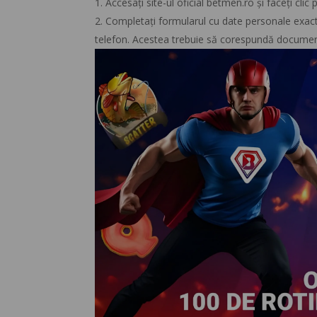
Accesați site-ul oficial betmen.ro și faceți cli
Completați formularul cu date personale exac
telefon. Acestea trebuie să corespundă document