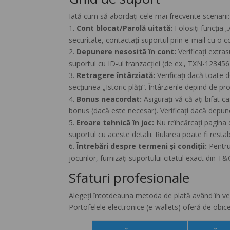
Iată cum să abordați cele mai frecvente scenarii:
1.
Cont blocat/Parolă uitată:
Folosiți funcția 
securitate, contactați suportul prin e-mail cu o co
2.
Depunere nesosită în cont:
Verificați extra
suportul cu ID-ul tranzacției (de ex., TXN-123456
3.
Retragere întârziată:
Verificați dacă toate d
secțiunea „Istoric plăți”. Întârzierile depind de pr
4.
Bonus neacordat:
Asigurați-vă că ați bifat c
bonus (dacă este necesar). Verificați dacă depun
5.
Eroare tehnică în joc:
Nu reîncărcați pagina d
suportul cu aceste detalii. Rularea poate fi restab
6.
Întrebări despre termeni și condiții:
Pentru 
jocurilor, furnizați suportului citatul exact din T&
Sfaturi profesionale
Alegeți întotdeauna metoda de plată având în veder
Portofelele electronice (e-wallets) oferă de obice