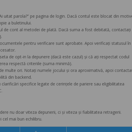
„Ai uitat parola?” pe pagina de login. Dacă contul este blocat din moti
pie a buletinului.
sul de cont al metodei de plată. Dacă suma a fost debitată, contactați
).
ocumentele pentru verificare sunt aprobate. Apoi verificați statusul în
ocesator.
aseta de opt-in la depunere (dacă este cazul) și că ați respectat codul
erea respectă criteriile (suma minimă).
e multe ori. Notați numele jocului și ora aproximativă, apoi contacta
ilită din backend.
clarificări specifice legate de cerințele de pariere sau eligibilitatea
C.
e nu doar viteza depunerii, ci și viteza și fiabilitatea retragerii.
i cel mai bun echilibru.