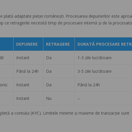
 plată adaptate pieței românești. Procesarea depunerilor este apro
p ce retragerile necesită timp de procesare internă și de la procesato
DEPUNERE
RETRAGERE
DURATĂ PROCESARE RETR
dit
Instant
Da
1-3 zile lucrătoare
Până la 24h
Da
3-5 zile lucrătoare
ronic
Instant
Da
Până la 24h
Instant
Nu
–
mpletă a contului (KYC). Limitele minime și maxime de tranzacție sunt