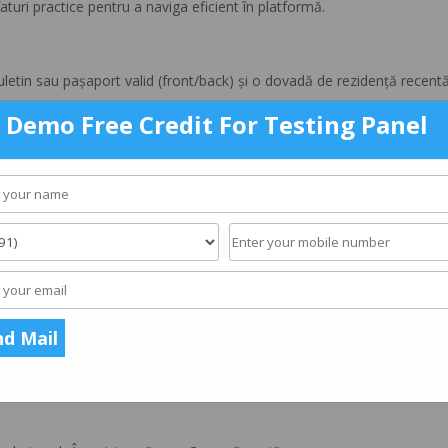
aturi practice pentru a naviga eficient în platformă.
letin sau pașaport valid (front/back) și o dovadă de rezidență recent
 Demo Free Credit For Testing Panel
 depuneri; verificați întotdeauna cerințele de pariere (WR) în termenii
tru mobil; pentru o experiență de aplicație, căutați opțiunea de a
/Mastercard, transfer bancar, Skrill și Neteller. Retragerile prin card p
tforma.
Important:
Câștigurile de la cazinouri cu licență Curaçao pot f
eosebire de cele de la operatorii cu licență ONJN.
ve și e-mail; pentru probleme legate de tranzacții, pregătiți ID-ul