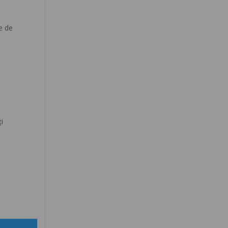
ve de
ți