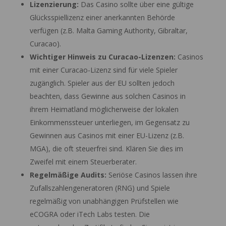
Lizenzierung:
Das Casino sollte über eine gültige
Glücksspiellizenz einer anerkannten Behörde
verfügen (z.B. Malta Gaming Authority, Gibraltar,
Curacao).
Wichtiger Hinweis zu Curacao-Lizenzen:
Casinos
mit einer Curacao-Lizenz sind für viele Spieler
zugänglich. Spieler aus der EU sollten jedoch
beachten, dass Gewinne aus solchen Casinos in
ihrem Heimatland möglicherweise der lokalen
Einkommenssteuer unterliegen, im Gegensatz zu
Gewinnen aus Casinos mit einer EU-Lizenz (z.B.
MGA), die oft steuerfrei sind. Klären Sie dies im
Zweifel mit einem Steuerberater.
Regelmäßige Audits:
Seriöse Casinos lassen ihre
Zufallszahlengeneratoren (RNG) und Spiele
regelmäßig von unabhängigen Prüfstellen wie
eCOGRA oder iTech Labs testen. Die