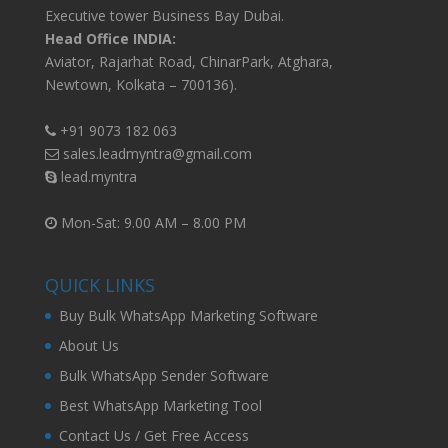
Executive tower Business Bay Dubai.
Head Office INDIA:
Aviator, Rajarhat Road, ChinarPark, Atghara,
Newtown, Kolkata – 700136).
+91 9073 182 063
sales.leadmyntra@gmail.com
lead.myntra
Mon-Sat: 9.00 AM – 8.00 PM
QUICK LINKS
Buy Bulk WhatsApp Marketing Software
About Us
Bulk WhatsApp Sender Software
Best WhatsApp Marketing Tool
Contact Us / Get Free Access