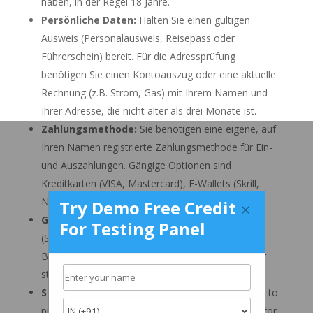
haben, in der Regel 18 Jahre.
Persönliche Daten:
Halten Sie einen gültigen
Ausweis (Personalausweis, Reisepass oder
Führerschein) bereit. Für die Adressprüfung
benötigen Sie einen Kontoauszug oder eine aktuelle
Rechnung (z.B. Strom, Gas) mit Ihrem Namen und
Ihrer Adresse, die nicht älter als drei Monate ist.
Zahlungsmethode:
Sie benötigen eine eigene, auf
Ihren Namen registrierte Zahlungsmethode für Ein-
und Auszahlungen. Gängige Optionen sind
Kreditkarten (VISA, Mastercard), E-Wallets (Skrill,
Neteller) und Banküberweisung.
Try Demo Free Credit
×
Gerät & Verbindung:
Ein internetfähiges Gerät
For Testing Panel
(Smartphone, Tablet, PC) mit einem aktuellen
Browser (Chrome, Firefox, Safari, Edge) und einer
stabilen Internetverbindung.
Stable connection:
A stable internet connection to
prevent game interruptions. Consider using Wi-Fi for