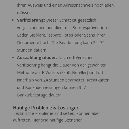
Ihren Ausweis und einen Adressnachweis hochladen
müssen.
Verifizierung:
Dieser Schritt ist gesetzlich
vorgeschrieben und dient der Betrugsprävention.
Laden Sie klare, lesbare Fotos oder Scans Ihrer
Dokumente hoch. Die Bearbeitung kann 24–72
Stunden dauern.
Auszahlungsdauer:
Nach erfolgreicher
Verifizierung hängt die Dauer von der gewählten
Methode ab. E-Wallets (Skrill, Neteller) sind oft
innerhalb von 24 Stunden bearbeitet, Kreditkarten
und Banküberweisungen können 3–7
Bankarbeitstage dauern.
Häufige Probleme & Lösungen
Technische Probleme sind selten, können aber
auftreten. Hier sind häufige Szenarien: