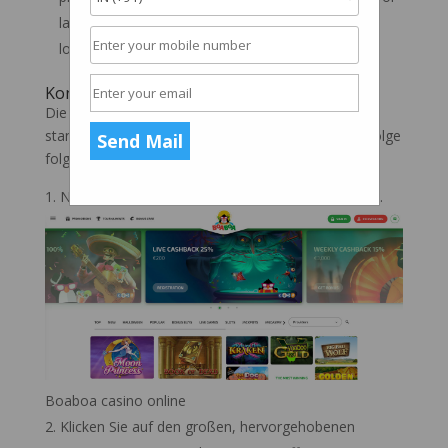
large downloads, such as installing the PWA or
loading high-end games.
Kontoerstellung
Die Registrierung bei einem Online-Casino ist ein
standardisierter Prozess, dem Sie in dieser Reihenfolge
folgen sollten:
Navigieren Sie zur offiziellen Website des Casinos.
Boaboa casino online
Klicken Sie auf den großen, hervorgehobenen