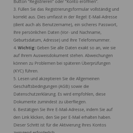
Button “Registrieren” oder “Konto eröffnen”.
Füllen Sie das Registrierungsformular vollständig und
korrekt aus. Dies umfasst in der Regel: E-Mail-Adresse
(dient auch als Benutzername), ein sicheres Passwort,
Ihre persönlichen Daten (Vor- und Nachname,
Geburtsdatum, Adresse) und Ihre Telefonnummer.
Wichtig:
Geben Sie alle Daten exakt so an, wie sie
auf Ihrem Ausweisdokument stehen. Abweichungen
können zu Problemen bei späteren Überprüfungen
(KYC) führen.
Lesen und akzeptieren Sie die Allgemeinen
Geschäftsbedingungen (AGB) sowie die
Datenschutzerklärung. Es wird empfohlen, diese
Dokumente zumindest zu überfliegen.
Bestätigen Sie Ihre E-Mail-Adresse, indem Sie auf
den Link klicken, den Sie per E-Mail erhalten haben.
Dieser Schritt ist für die Aktivierung Ihres Kontos
zwingend erforderlich.