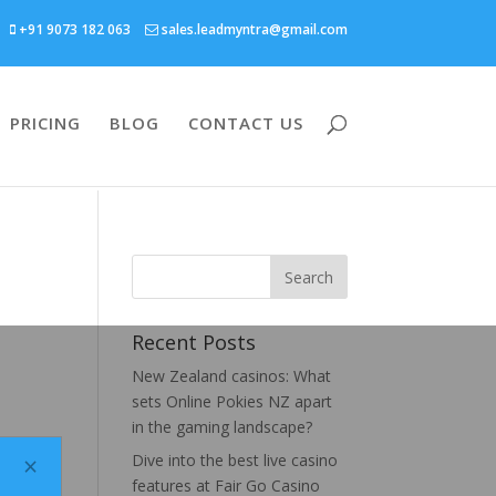
+91 9073 182 063
sales.leadmyntra@gmail.com
PRICING
BLOG
CONTACT US
Recent Posts
New Zealand casinos: What
sets Online Pokies NZ apart
in the gaming landscape?
×
Dive into the best live casino
features at Fair Go Casino