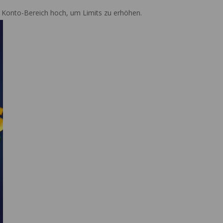
 Konto-Bereich hoch, um Limits zu erhöhen.