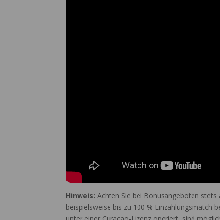
Hinweis:
Achten Sie bei Bonusangeboten stets
beispielsweise bis zu 100 % Einzahlungsmatch b
unter einer Curacao-Lizenz operiert, sind möglic