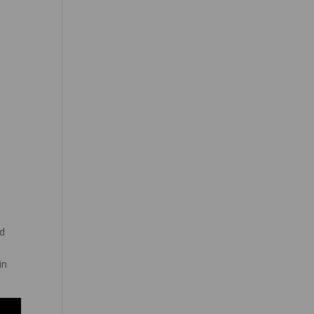
rd
in