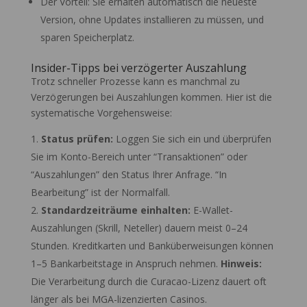
Der Vorteil: Sie erhalten automatisch die neueste
Version, ohne Updates installieren zu müssen, und
sparen Speicherplatz.
Insider-Tipps bei verzögerter Auszahlung
Trotz schneller Prozesse kann es manchmal zu
Verzögerungen bei Auszahlungen kommen. Hier ist die
systematische Vorgehensweise:
Status prüfen:
Loggen Sie sich ein und überprüfen
Sie im Konto-Bereich unter “Transaktionen” oder
“Auszahlungen” den Status Ihrer Anfrage. “In
Bearbeitung” ist der Normalfall.
Standardzeiträume einhalten:
E-Wallet-
Auszahlungen (Skrill, Neteller) dauern meist 0–24
Stunden. Kreditkarten und Banküberweisungen können
1–5 Bankarbeitstage in Anspruch nehmen.
Hinweis:
Die Verarbeitung durch die Curacao-Lizenz dauert oft
länger als bei MGA-lizenzierten Casinos.