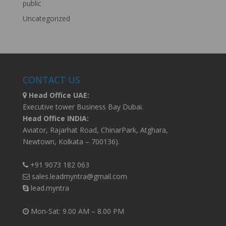
public
Uncategorized
CONTACT US
Head Office UAE:
Executive tower Business Bay Dubai.
Head Office INDIA:
Aviator, Rajarhat Road, ChinarPark, Atghara,
Newtown, Kolkata – 700136).
+91 9073 182 063
sales.leadmyntra@gmail.com
lead.myntra
Mon-Sat: 9.00 AM – 8.00 PM