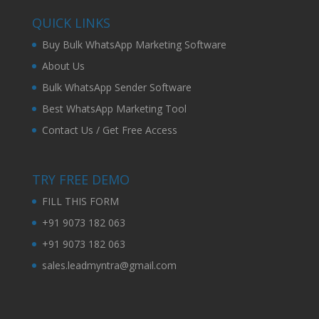
QUICK LINKS
Buy Bulk WhatsApp Marketing Software
About Us
Bulk WhatsApp Sender Software
Best WhatsApp Marketing Tool
Contact Us / Get Free Access
TRY FREE DEMO
FILL THIS FORM
+91 9073 182 063
+91 9073 182 063
sales.leadmyntra@gmail.com