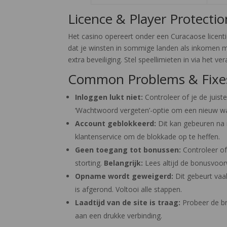
Licence & Player Protectio
Het casino opereert onder een Curacaose licenti
dat je winsten in sommige landen als inkomen m
extra beveiliging. Stel speellimieten in via het 
Common Problems & Fixe
Inloggen lukt niet:
Controleer of je de juis
‘Wachtwoord vergeten’-optie om een nieuw w
Account geblokkeerd:
Dit kan gebeuren na
klantenservice om de blokkade op te heffen.
Geen toegang tot bonussen:
Controleer of
storting.
Belangrijk:
Lees altijd de bonusvoo
Opname wordt geweigerd:
Dit gebeurt vaak
is afgerond. Voltooi alle stappen.
Laadtijd van de site is traag:
Probeer de br
aan een drukke verbinding.