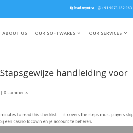
lead.myntra
+91 9073 182 063
ABOUT US
OUR SOFTWARES
OUR SERVICES
 Stapsgewijze handleiding voor
|
0 comments
 minutes to read this checklist — it covers the steps most players skip
n bij een casino locowin en je account te beheren.