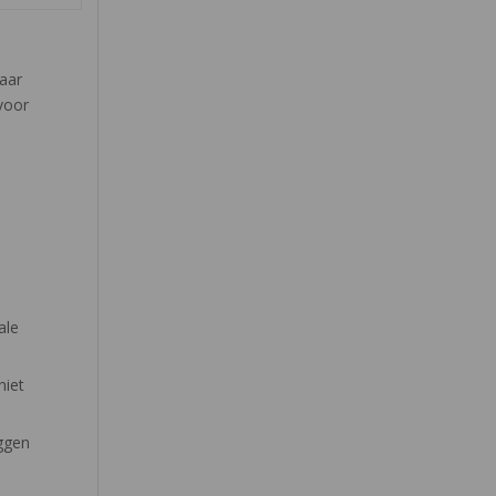
maar
voor
e
ale
niet
iggen