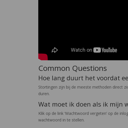
Common Questions
Hoe lang duurt het voordat ee
Stortingen zijn bij de meeste methoden direct z
duren.
Wat moet ik doen als ik mijn
Klik op de link ‘Wachtwoord vergeten’ op de inl
wachtwoord in te stellen.