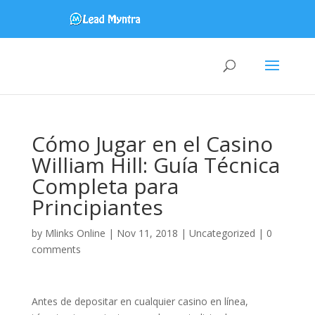
Cómo Jugar en el Casino
William Hill: Guía Técnica
Completa para
Principiantes
by
Mlinks Online
|
Nov 11, 2018
|
Uncategorized
|
0
comments
Antes de depositar en cualquier casino en línea,