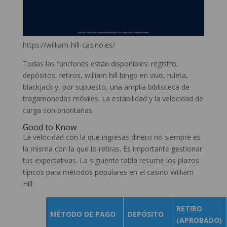
https://william-hill-casino.es/
Todas las funciones están disponibles: registro,
depósitos, retiros, william hill bingo en vivo, ruleta,
blackjack y, por supuesto, una amplia biblioteca de
tragamonedas móviles. La estabilidad y la velocidad de
carga son prioritarias.
Good to Know
La velocidad con la que ingresas dinero no siempre es
la misma con la que lo retiras. Es importante gestionar
tus expectativas. La siguiente tabla resume los plazos
típicos para métodos populares en el casino William
Hill:
RETIRO
MÉTODO DE PAGO
DEPÓSITO
(APROBADO)