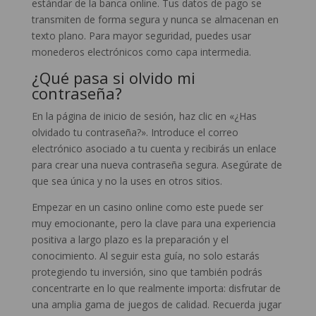
estándar de la banca online. Tus datos de pago se
transmiten de forma segura y nunca se almacenan en
texto plano. Para mayor seguridad, puedes usar
monederos electrónicos como capa intermedia.
¿Qué pasa si olvido mi
contraseña?
En la página de inicio de sesión, haz clic en «¿Has
olvidado tu contraseña?». Introduce el correo
electrónico asociado a tu cuenta y recibirás un enlace
para crear una nueva contraseña segura. Asegúrate de
que sea única y no la uses en otros sitios.
Empezar en un casino online como este puede ser
muy emocionante, pero la clave para una experiencia
positiva a largo plazo es la preparación y el
conocimiento. Al seguir esta guía, no solo estarás
protegiendo tu inversión, sino que también podrás
concentrarte en lo que realmente importa: disfrutar de
una amplia gama de juegos de calidad. Recuerda jugar