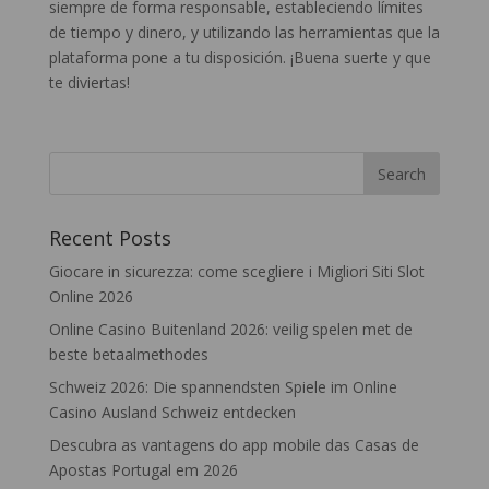
siempre de forma responsable, estableciendo límites
de tiempo y dinero, y utilizando las herramientas que la
plataforma pone a tu disposición. ¡Buena suerte y que
te diviertas!
Recent Posts
Giocare in sicurezza: come scegliere i Migliori Siti Slot
Online 2026
Online Casino Buitenland 2026: veilig spelen met de
beste betaalmethodes
Schweiz 2026: Die spannendsten Spiele im Online
Casino Ausland Schweiz entdecken
Descubra as vantagens do app mobile das Casas de
Apostas Portugal em 2026