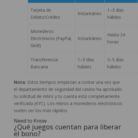
Tarjeta de
1–3 días
Instantáneo
Débito/Crédito
hábiles
Monederos
Hasta 24
Electrónicos (PayPal,
Instantáneo
horas
Skrill)
Transferencia
1–3 días
3–5 días
Bancaria
hábiles
hábiles
Nota:
Estos tiempos empiezan a contar una vez que
el departamento de seguridad del casino ha aprobado
tu solicitud de retiro y tu cuenta está completamente
verificada (KYC). Los retiros a monederos electrónicos
suelen ser los más rápidos.
Need to Know
¿Qué juegos cuentan para liberar
el bono?