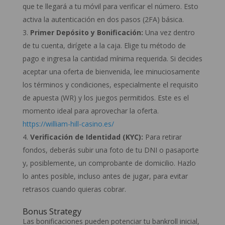
que te llegará a tu móvil para verificar el número. Esto
activa la autenticación en dos pasos (2FA) básica.
Primer Depósito y Bonificación:
Una vez dentro
de tu cuenta, dirígete a la caja. Elige tu método de
pago e ingresa la cantidad mínima requerida. Si decides
aceptar una oferta de bienvenida, lee minuciosamente
los términos y condiciones, especialmente el requisito
de apuesta (WR) y los juegos permitidos. Este es el
momento ideal para aprovechar la oferta.
https://william-hill-casino.es/
Verificación de Identidad (KYC):
Para retirar
fondos, deberás subir una foto de tu DNI o pasaporte
y, posiblemente, un comprobante de domicilio. Hazlo
lo antes posible, incluso antes de jugar, para evitar
retrasos cuando quieras cobrar.
Bonus Strategy
Las bonificaciones pueden potenciar tu bankroll inicial,