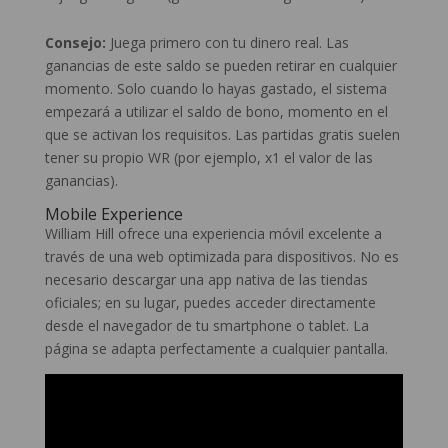
Consejo:
Juega primero con tu dinero real. Las
ganancias de este saldo se pueden retirar en cualquier
momento. Solo cuando lo hayas gastado, el sistema
empezará a utilizar el saldo de bono, momento en el
que se activan los requisitos. Las partidas gratis suelen
tener su propio WR (por ejemplo, x1 el valor de las
ganancias).
Mobile Experience
William Hill ofrece una experiencia móvil excelente a
través de una web optimizada para dispositivos. No es
necesario descargar una app nativa de las tiendas
oficiales; en su lugar, puedes acceder directamente
desde el navegador de tu smartphone o tablet. La
página se adapta perfectamente a cualquier pantalla.