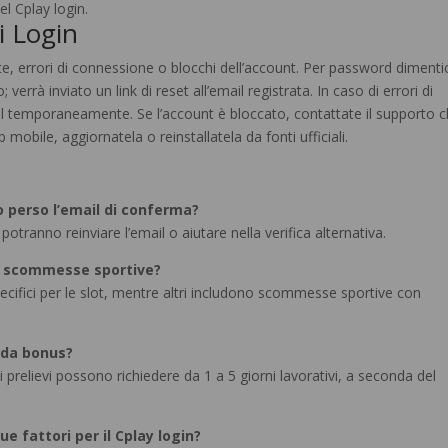
el Cplay login.
i Login
 errori di connessione o blocchi dell’account. Per password dimenti
 verrà inviato un link di reset all’email registrata. In caso di errori di
l temporaneamente. Se l’account è bloccato, contattate il supporto cl
 mobile, aggiornatela o reinstallatela da fonti ufficiali.
o perso l’email di conferma?
 potranno reinviare l’email o aiutare nella verifica alternativa.
lay scommesse sportive?
pecifici per le slot, mentre altri includono scommesse sportive con
i da bonus?
 prelievi possono richiedere da 1 a 5 giorni lavorativi, a seconda del
e fattori per il Cplay login?