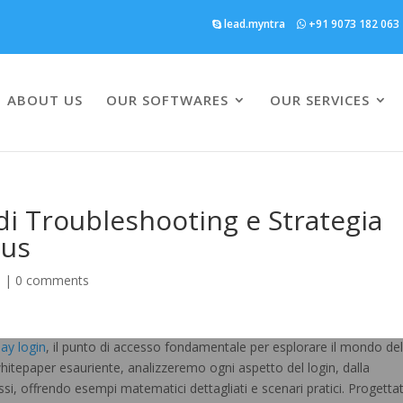
lead.myntra
+91 9073 182 063
ABOUT US
OUR SOFTWARES
OUR SERVICES
di Troubleshooting e Strategia
nus
d
|
0 comments
lay login
, il punto di accesso fondamentale per esplorare il mondo del
itepaper esauriente, analizzeremo ogni aspetto del login, dalla
ssi, offrendo esempi matematici dettagliati e scenari pratici. Progetta