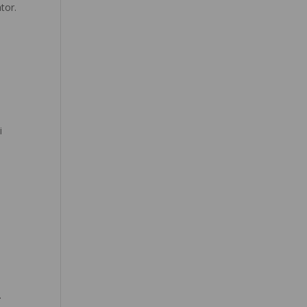
tor.
i
.