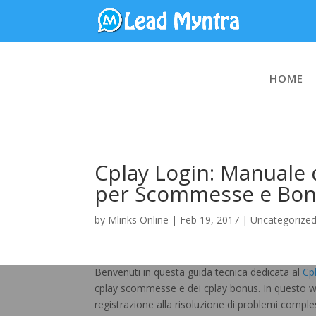
HOME
Cplay Login: Manuale 
per Scommesse e Bo
by
Mlinks Online
|
Feb 19, 2017
|
Uncategorize
Benvenuti in questa guida tecnica dedicata al
Cp
cplay scommesse e dei cplay bonus. In questo wh
registrazione alla risoluzione di problemi comple