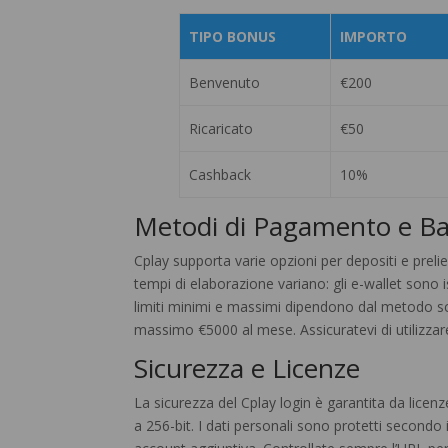
TIPO BONUS
IMPORTO
Benvenuto
€200
Ricaricato
€50
Cashback
10%
Metodi di Pagamento e B
Cplay supporta varie opzioni per depositi e prelievi
tempi di elaborazione variano: gli e-wallet sono i
limiti minimi e massimi dipendono dal metodo sce
massimo €5000 al mese. Assicuratevi di utilizzare
Sicurezza e Licenze
La sicurezza del Cplay login è garantita da licenz
a 256-bit. I dati personali sono protetti secondo 