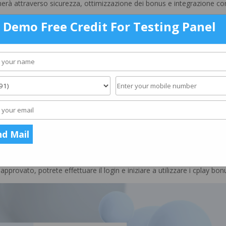
erà attraverso sicurezza, ottimizzazione dei bonus e integrazione co
 Demo Free Credit For Testing Panel
t Essenziale
abile.
ti alle ultime versioni.
lido per la verifica dell’account.
s per evitare malintesi.
logie SSL per la sicurezza.
ssaggi Dettagliati
a registrarsi. Visitate il sito ufficiale, cliccate su ‘Registrati’ e inser
 password sicura. Confermate l’email tramite il link inviato e completat
rovato, potrete effettuare il login e iniziare a utilizzare i cplay bon