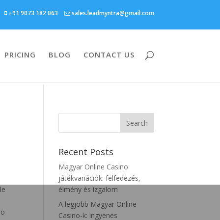
+91 9073 182 063
sales.leadmyntra@gmail.com
PRICING
BLOG
CONTACT US
Recent Posts
Magyar Online Casino
játékvariációk: felfedezés,
le
élmény és izgalom
A legjobb Magyar Online
to
Casino-k: ingyenes