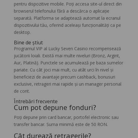
pentru dispozitive mobile. Poți accesa site-ul direct din
browserul telefonului fără a descărca o aplicație
separată. Platforma se adaptează automat la ecranul
dispozitivului tău, oferind aceleași funcționalități ca pe
desktop.
Bine de știut
Programul VIP al Lucky Seven Casino recompensează
jucătorii loiali. Există mai multe niveluri (Bronz, Argint,
Aur, Platină). Punctele se acumulează pe baza sumelor
pariate. Cu cât joci mai mult, cu atât urci în nivel și
beneficiezi de avantaje precum cashback, bonusuri
exclusive, retrageri mai rapide și un manager personal
de cont.
Întrebări frecvente
Cum pot depune fonduri?
Poți depune prin card bancar, portofel electronic sau
transfer bancar. Suma minimă este de 50 RON.
Cât durează retragerile?