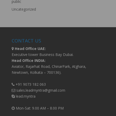
public
Uncategorized
CONTACT US
Head Office UAE:
Executive tower Business Bay Dubai.
Head Office INDIA:
Aviator, Rajarhat Road, ChinarPark, Atghara,
Newtown, Kolkata – 700136).
+91 9073 182 063
sales.leadmyntra@gmail.com
lead.myntra
Mon-Sat: 9.00 AM – 8.00 PM