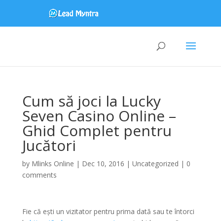
Cum să joci la Lucky
Seven Casino Online –
Ghid Complet pentru
Jucători
by
Mlinks Online
|
Dec 10, 2016
|
Uncategorized
|
0
comments
Fie că ești un vizitator pentru prima dată sau te întorci