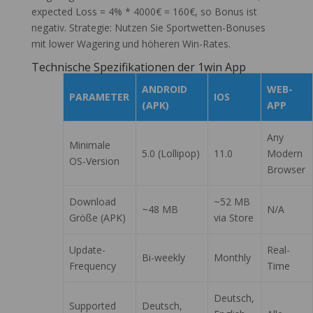
expected Loss = 4% * 4000€ = 160€, so Bonus ist
negativ. Strategie: Nutzen Sie Sportwetten-Bonuses
mit lower Wagering und höheren Win-Rates.
Technische Spezifikationen der 1win App
ANDROID
WEB-
PARAMETER
IOS
(APK)
APP
Any
Minimale
5.0 (Lollipop)
11.0
Modern
OS-Version
Browser
Download
~52 MB
~48 MB
N/A
Größe (APK)
via Store
Update-
Real-
Bi-weekly
Monthly
Frequency
Time
Deutsch,
Supported
Deutsch,