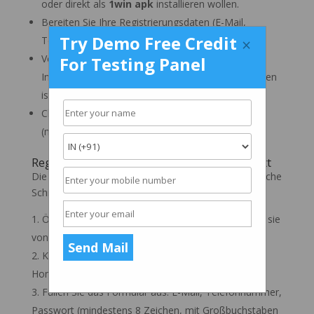
oder direkt als
1win apk
installieren wollen.
Bereiten Sie Ihre Registrierungsdaten (E-Mail,
Try Demo Free Credit
Telefonnummer) vor.
×
Vergewissern Sie sich, dass Ihr Gerät für
For Testing Panel
Installationen aus unbekannten Quellen freigegeben
ist (für APK).
Checken Sie den verfügbaren Speicherplatz
(mindestens 50 MB frei).
Registrierung via 1win App: Schritt-für-Schritt
Die Registrierung in der
1win app
ist der erste kritische
Schritt. Folgen Sie dieser Sequenz:
Öffnen Sie die installierte 1win app oder laden Sie sie
von der offiziellen Seite.
Klicken Sie auf den ‘Registrieren’ Button auf dem
Home-Screen.
Füllen Sie das Formular aus: E-Mail, Telefonnummer,
Passwort (mindestens 8 Zeichen, mit Großbuchstaben