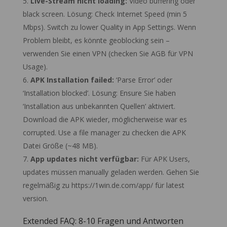
Live-Stream nicht loading:
Video buffering oder
black screen. Lösung: Check Internet Speed (min 5
Mbps). Switch zu lower Quality in App Settings. Wenn
Problem bleibt, es könnte geoblocking sein –
verwenden Sie einen VPN (checken Sie AGB für VPN
Usage).
APK Installation failed:
‘Parse Error’ oder
‘Installation blocked’. Lösung: Ensure Sie haben
‘Installation aus unbekannten Quellen’ aktiviert.
Download die APK wieder, möglicherweise war es
corrupted. Use a file manager zu checken die APK
Datei Größe (~48 MB).
App updates nicht verfügbar:
Für APK Users,
updates müssen manually geladen werden. Gehen Sie
regelmäßig zu https://1win.de.com/app/ für latest
version.
Extended FAQ: 8-10 Fragen und Antworten