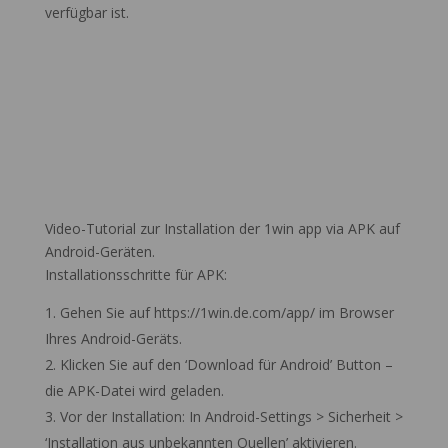
verfügbar ist.
Video-Tutorial zur Installation der 1win app via APK auf
Android-Geräten.
Installationsschritte für APK:
Gehen Sie auf https://1win.de.com/app/ im Browser
Ihres Android-Geräts.
Klicken Sie auf den ‘Download für Android’ Button –
die APK-Datei wird geladen.
Vor der Installation: In Android-Settings > Sicherheit >
‘Installation aus unbekannten Quellen’ aktivieren.