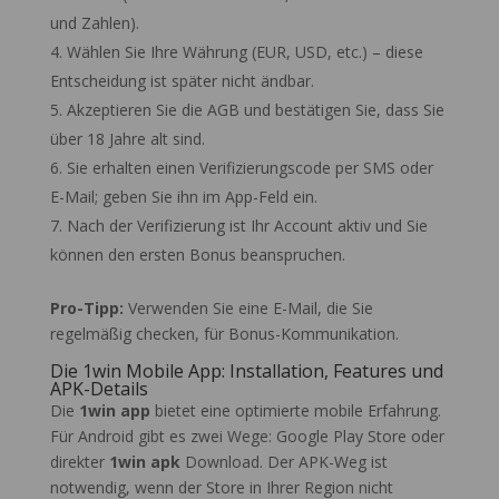
und Zahlen).
Wählen Sie Ihre Währung (EUR, USD, etc.) – diese
Entscheidung ist später nicht ändbar.
Akzeptieren Sie die AGB und bestätigen Sie, dass Sie
über 18 Jahre alt sind.
Sie erhalten einen Verifizierungscode per SMS oder
E-Mail; geben Sie ihn im App-Feld ein.
Nach der Verifizierung ist Ihr Account aktiv und Sie
können den ersten Bonus beanspruchen.
Pro-Tipp:
Verwenden Sie eine E-Mail, die Sie
regelmäßig checken, für Bonus-Kommunikation.
Die 1win Mobile App: Installation, Features und
APK-Details
Die
1win app
bietet eine optimierte mobile Erfahrung.
Für Android gibt es zwei Wege: Google Play Store oder
direkter
1win apk
Download. Der APK-Weg ist
notwendig, wenn der Store in Ihrer Region nicht