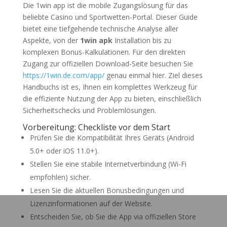
Die 1win app ist die mobile Zugangslösung für das
beliebte Casino und Sportwetten-Portal. Dieser Guide
bietet eine tiefgehende technische Analyse aller
Aspekte, von der
1win apk
Installation bis zu
komplexen Bonus-Kalkulationen. Für den direkten
Zugang zur offiziellen Download-Seite besuchen Sie
https://1win.de.com/app/
genau einmal hier. Ziel dieses
Handbuchs ist es, Ihnen ein komplettes Werkzeug für
die effiziente Nutzung der App zu bieten, einschließlich
Sicherheitschecks und Problemlösungen.
Vorbereitung: Checkliste vor dem Start
Prüfen Sie die Kompatibilität Ihres Geräts (Android
5.0+ oder iOS 11.0+).
Stellen Sie eine stabile Internetverbindung (Wi-Fi
empfohlen) sicher.
Lesen Sie die aktuellen Bonusbedingungen und
Lizenzinformationen auf der Website.
Entscheiden Sie, ob Sie die App via offiziellen Store