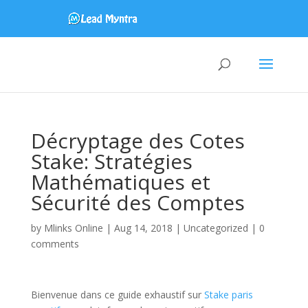
Décryptage des Cotes
Stake: Stratégies
Mathématiques et
Sécurité des Comptes
by
Mlinks Online
|
Aug 14, 2018
|
Uncategorized
|
0
comments
Bienvenue dans ce guide exhaustif sur
Stake paris