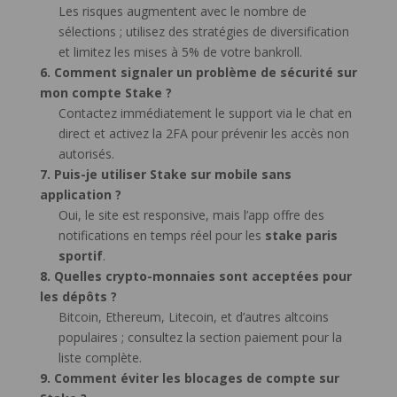
Les risques augmentent avec le nombre de
sélections ; utilisez des stratégies de diversification
et limitez les mises à 5% de votre bankroll.
6. Comment signaler un problème de sécurité sur
mon compte Stake ?
Contactez immédiatement le support via le chat en
direct et activez la 2FA pour prévenir les accès non
autorisés.
7. Puis-je utiliser Stake sur mobile sans
application ?
Oui, le site est responsive, mais l’app offre des
notifications en temps réel pour les
stake paris
sportif
.
8. Quelles crypto-monnaies sont acceptées pour
les dépôts ?
Bitcoin, Ethereum, Litecoin, et d’autres altcoins
populaires ; consultez la section paiement pour la
liste complète.
9. Comment éviter les blocages de compte sur