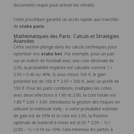
documents requis pour activer les retraits.
Cette procédure garantit un accès rapide aux marchés
de
stake paris
.
Mathématiques des Paris : Calculs et Stratégies
Avancées
Cette section plonge dans les calculs techniques pour
optimiser vos
stake bet
. Par exemple, pour un pari
sur un match de football avec une cote décimale de
2.50, la probabilité implicite est calculée comme 1 /
2.50 = 0.40 ou 40%. Si vous misez 100 €, le gain
potentiel est de 100 € * 2.50 = 250 €, avec un profit de
150 €. Pour les paris combinés, multipliez les cotes :
avec deux sélections à 1.80 et 2.00, la cote totale est
1.80 * 2.00 = 3.60. Introduisez la gestion des risques en
utilisant la méthode Kelly : si votre probabilité estimée
de gain est de 55% et la cote est 2.00, la fraction
optimale de bankroll à miser est (0.55 * 2.00 – 1) /
(2.00 – 1) = 0.10 ou 10%. Cela minimise les pertes à