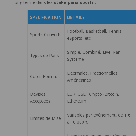
long terme dans les
stake paris sportif
.
SPÉCIFICATION
DÉTAILS
Football, Basketball, Tennis,
Sports Couverts
eSports, etc.
Simple, Combiné, Live, Pari
Types de Paris
Système
Décimales, Fractionnelles,
Cotes Format
Américaines
Devises
EUR, USD, Crypto (Bitcoin,
Acceptées
Ethereum)
Variables par événement, de 1 €
Limites de Mise
à 10 000 €
Licence de jeu en ligne régulée