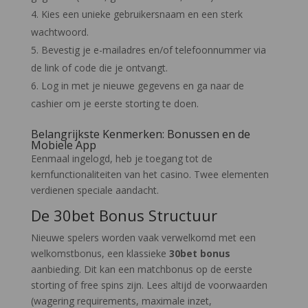
Kies een unieke gebruikersnaam en een sterk
wachtwoord.
Bevestig je e-mailadres en/of telefoonnummer via
de link of code die je ontvangt.
Log in met je nieuwe gegevens en ga naar de
cashier om je eerste storting te doen.
Belangrijkste Kenmerken: Bonussen en de
Mobiele App
Eenmaal ingelogd, heb je toegang tot de
kernfunctionaliteiten van het casino. Twee elementen
verdienen speciale aandacht.
De 30bet Bonus Structuur
Nieuwe spelers worden vaak verwelkomd met een
welkomstbonus, een klassieke
30bet bonus
aanbieding. Dit kan een matchbonus op de eerste
storting of free spins zijn. Lees altijd de voorwaarden
(wagering requirements, maximale inzet,