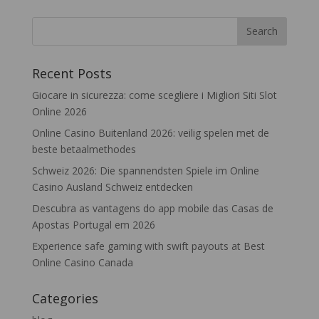
Recent Posts
Giocare in sicurezza: come scegliere i Migliori Siti Slot
Online 2026
Online Casino Buitenland 2026: veilig spelen met de
beste betaalmethodes
Schweiz 2026: Die spannendsten Spiele im Online
Casino Ausland Schweiz entdecken
Descubra as vantagens do app mobile das Casas de
Apostas Portugal em 2026
Experience safe gaming with swift payouts at Best
Online Casino Canada
Categories