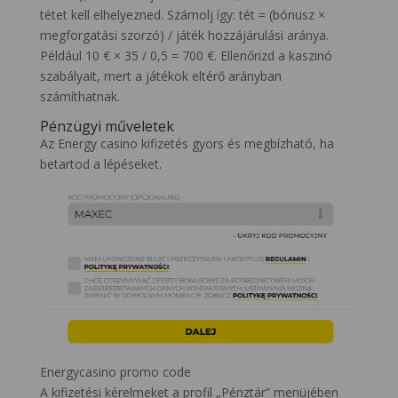
tétet kell elhelyezned. Számolj így: tét = (bónusz ×
megforgatási szorzó) / játék hozzájárulási aránya.
Például 10 € × 35 / 0,5 = 700 €. Ellenőrizd a kaszinó
szabályait, mert a játékok eltérő arányban
számíthatnak.
Pénzügyi műveletek
Az Energy casino kifizetés gyors és megbízható, ha
betartod a lépéseket.
Energycasino promo code
A kifizetési kérelmeket a profil „Pénztár” menüjében