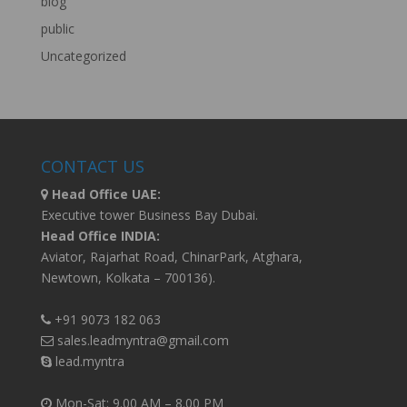
blog
public
Uncategorized
CONTACT US
Head Office UAE:
Executive tower Business Bay Dubai.
Head Office INDIA:
Aviator, Rajarhat Road, ChinarPark, Atghara,
Newtown, Kolkata – 700136).
+91 9073 182 063
sales.leadmyntra@gmail.com
lead.myntra
Mon-Sat: 9.00 AM – 8.00 PM