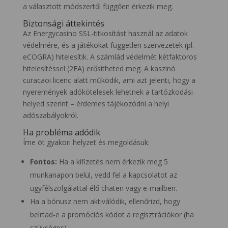
a választott módszertől függően érkezik meg.
Biztonsági áttekintés
Az Energycasino SSL-titkosítást használ az adatok
védelmére, és a játékokat független szervezetek (pl.
eCOGRA) hitelesítik. A számlád védelmét kétfaktoros
hitelesítéssel (2FA) erősítheted meg. A kaszinó
curacaoi licenc alatt működik, ami azt jelenti, hogy a
nyeremények adókötelesek lehetnek a tartózkodási
helyed szerint – érdemes tájékozódni a helyi
adószabályokról.
Ha probléma adódik
Íme öt gyakori helyzet és megoldásuk:
Fontos:
Ha a kifizetés nem érkezik meg 5
munkanapon belül, vedd fel a kapcsolatot az
ügyfélszolgálattal élő chaten vagy e-mailben.
Ha a bónusz nem aktiválódik, ellenőrizd, hogy
beírtad-e a promóciós kódot a regisztrációkor (ha
szükséges).