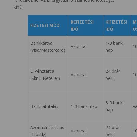
kínál.
BEFIZETÉSI
KIFIZETÉSI
M
FIZETÉSI MÓD
IDŐ
IDŐ
Ö
Bankkártya
1-3 banki
Azonnal
10
(Visa/Mastercard)
nap
E-Pénztárca
24 órán
Azonnal
10
(Skrill, Neteller)
belül
3-5 banki
Banki átutalás
1-3 banki nap
Vá
nap
Azonnali átutalás
24 órán
Azonnal
10
(Trustly)
belül