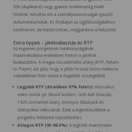
fiók (duplikáció) vagy gyanús tevékenység miatt
történik. Készítse elő a személyazonosságát igazoló
dokumentumokat, és forduljon az ügyfélszolgálathoz
türelmesen, de határozottan, magyarázva a helyzetet.
Extra tippek – játékválasztás és RTP
Az ingyenes pörgetések hatékonyságának
maximalizálása érdekében fontos a játékok
kiválasztása. A magas visszatérülési arány (RTP, Return
to Player) azt jelzi, hogy a játék hosszú távon mekkora
százalékban fizet vissza a fogadott összegekből.
Legjobb RTP (általában 97% felett):
Klasszikus
video slotok (pl. Blood Suckers, Ooh Aah Dracula,
1429 Uncharted Seas), bizonyos Blackjack és
Videopóker változatok. Ezek a legkedvezőbbek a
pörgetési feltételek teljesítéséhez.
Átlagos RTP (95-96.5%):
A legtöbb mainstream