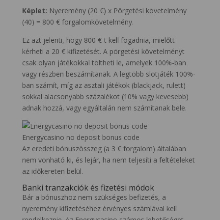
Képlet:
Nyeremény (20 €) x Pörgetési követelmény
(40) = 800 € forgalomkövetelmény.
Ez azt jelenti, hogy 800 €-t kell fogadnia, mielőtt
kérheti a 20 € kifizetését. A pörgetési követelményt
csak olyan játékokkal töltheti le, amelyek 100%-ban
vagy részben beszámítanak. A legtöbb slotjáték 100%-
ban számít, míg az asztali játékok (blackjack, rulett)
sokkal alacsonyabb százalékot (10% vagy kevesebb)
adnak hozzá, vagy egyáltalán nem számítanak bele.
Energycasino no deposit bonus code
Az eredeti bónuszösszeg (a 3 € forgalom) általában
nem vonható ki, és lejár, ha nem teljesíti a feltételeket
az időkereten belül.
Banki tranzakciók és fizetési módok
Bár a bónuszhoz nem szükséges befizetés, a
nyeremény kifizetéséhez érvényes számlával kell
rendelkeznie. Az Energycasino számos lehetőséget