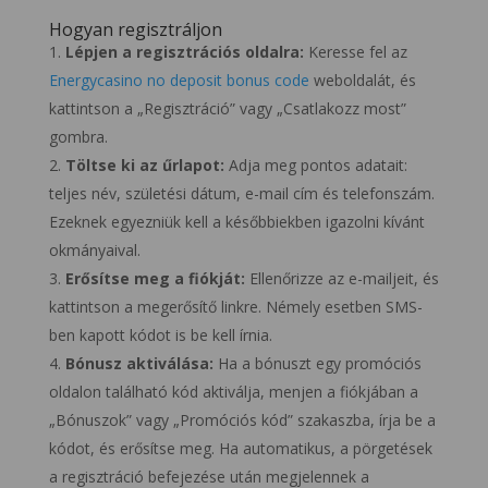
Hogyan regisztráljon
Lépjen a regisztrációs oldalra:
Keresse fel az
Energycasino no deposit bonus code
weboldalát, és
kattintson a „Regisztráció” vagy „Csatlakozz most”
gombra.
Töltse ki az űrlapot:
Adja meg pontos adatait:
teljes név, születési dátum, e-mail cím és telefonszám.
Ezeknek egyezniük kell a későbbiekben igazolni kívánt
okmányaival.
Erősítse meg a fiókját:
Ellenőrizze az e-mailjeit, és
kattintson a megerősítő linkre. Némely esetben SMS-
ben kapott kódot is be kell írnia.
Bónusz aktiválása:
Ha a bónuszt egy promóciós
oldalon található kód aktiválja, menjen a fiókjában a
„Bónuszok” vagy „Promóciós kód” szakaszba, írja be a
kódot, és erősítse meg. Ha automatikus, a pörgetések
a regisztráció befejezése után megjelennek a