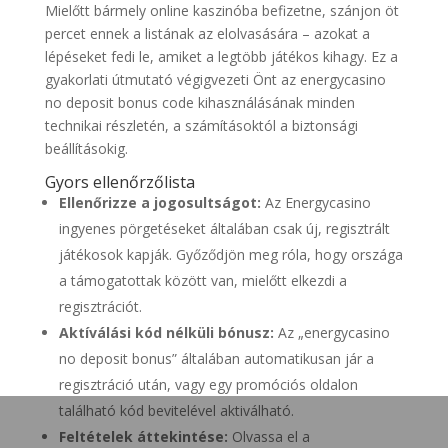
Mielőtt bármely online kaszinóba befizetne, szánjon öt
percet ennek a listának az elolvasására – azokat a
lépéseket fedi le, amiket a legtöbb játékos kihagy. Ez a
gyakorlati útmutató végigvezeti Önt az energycasino
no deposit bonus code kihasználásának minden
technikai részletén, a számításoktól a biztonsági
beállításokig.
Gyors ellenőrzőlista
Ellenőrizze a jogosultságot:
Az Energycasino
ingyenes pörgetéseket általában csak új, regisztrált
játékosok kapják. Győződjön meg róla, hogy országa
a támogatottak között van, mielőtt elkezdi a
regisztrációt.
Aktíválási kód nélküli bónusz:
Az „energycasino
no deposit bonus” általában automatikusan jár a
regisztráció után, vagy egy promóciós oldalon
található kód bevitelével aktiválható.
Feltételek áttekintése:
Olvassa el a