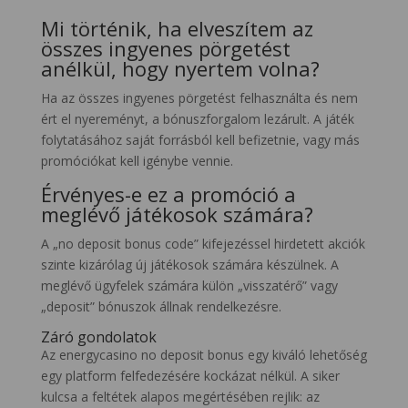
Mi történik, ha elveszítem az
összes ingyenes pörgetést
anélkül, hogy nyertem volna?
Ha az összes ingyenes pörgetést felhasználta és nem
ért el nyereményt, a bónuszforgalom lezárult. A játék
folytatásához saját forrásból kell befizetnie, vagy más
promóciókat kell igénybe vennie.
Érvényes-e ez a promóció a
meglévő játékosok számára?
A „no deposit bonus code” kifejezéssel hirdetett akciók
szinte kizárólag új játékosok számára készülnek. A
meglévő ügyfelek számára külön „visszatérő” vagy
„deposit” bónuszok állnak rendelkezésre.
Záró gondolatok
Az energycasino no deposit bonus egy kiváló lehetőség
egy platform felfedezésére kockázat nélkül. A siker
kulcsa a feltétek alapos megértésében rejlik: az