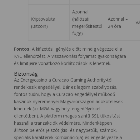
Azonnal
Kriptovaluta
(hálózati
Azonnal –
Vá
(Bitcoin)
megerősítéstől
24 óra
függ)
Fontos:
A kifizetési igénylés előtt mindig végezze el a
KYC ellenőrzést. A visszavonási folyamat gyakoriságára
és limitjeire vonatkozó korlátozások is lehetnek.
Biztonság
Az Energycasino a Curacao Gaming Authority-tól
rendelkezik engedéllyel. Bár ez legitim szabályozás,
fontos tudni, hogy a Curacao engedéllyel működő
kaszinók nyereményei Magyarországon adókötelesek
lehetnek (az MGA vagy helyi engedélyekkel
ellentétben). A platform magas szintű SSL titkosítást
használ a tranzakciók védelmére. Mindenképpen
állítson be erős jelszót (kis- és nagybetűk, számok,
speciális karakterek kombinációja) és engedélyezze a