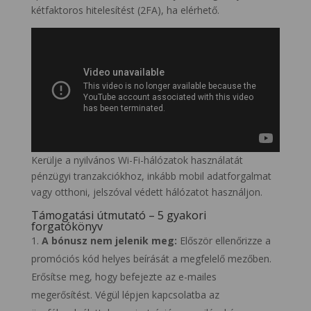
kétfaktoros hitelesítést (2FA), ha elérhető.
Kerülje a nyilvános Wi-Fi-hálózatok használatát
pénzügyi tranzakciókhoz, inkább mobil adatforgalmat
vagy otthoni, jelszóval védett hálózatot használjon.
Támogatási útmutató – 5 gyakori
forgatókönyv
A bónusz nem jelenik meg:
Először ellenőrizze a
promóciós kód helyes beírását a megfelelő mezőben.
Erősítse meg, hogy befejezte az e-mailes
megerősítést. Végül lépjen kapcsolatba az