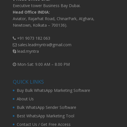
Executive tower Business Bay Dubai.
Head Office INDIA:
Aviator, Rajarhat Road, ChinarPark, Atghara,
Newtown, Kolkata – 700136).
+91 9073 182 063
sales.leadmyntra@gmail.com
lead.myntra
Mon-Sat: 9.00 AM – 8.00 PM
QUICK LINKS
Buy Bulk WhatsApp Marketing Software
About Us
Bulk WhatsApp Sender Software
Best WhatsApp Marketing Tool
Contact Us / Get Free Access