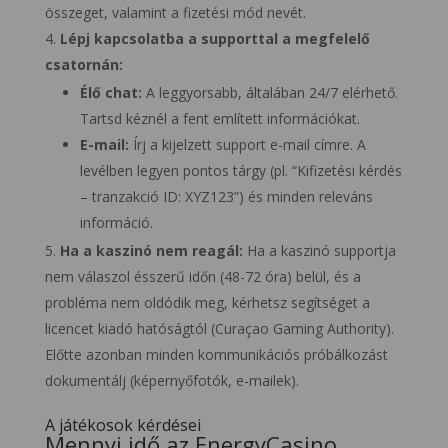
összeget, valamint a fizetési mód nevét.
Lépj kapcsolatba a supporttal a megfelelő
csatornán:
Élő chat:
A leggyorsabb, általában 24/7 elérhető.
Tartsd kéznél a fent említett információkat.
E-mail:
Írj a kijelzett support e-mail címre. A
levélben legyen pontos tárgy (pl. “Kifizetési kérdés
– tranzakció ID: XYZ123”) és minden releváns
információ.
Ha a kaszinó nem reagál:
Ha a kaszinó supportja
nem válaszol ésszerű időn (48-72 óra) belül, és a
probléma nem oldódik meg, kérhetsz segítséget a
licencet kiadó hatóságtól (Curaçao Gaming Authority).
Előtte azonban minden kommunikációs próbálkozást
dokumentálj (képernyőfotók, e-mailek).
A játékosok kérdései
Mennyi idő az EnergyCasino