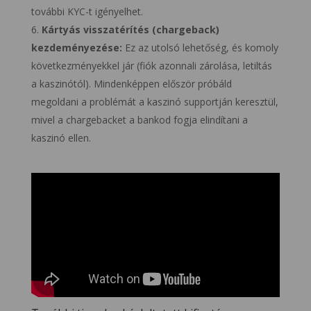
további KYC-t igényelhet.
Kártyás visszatérítés (chargeback)
kezdeményezése:
Ez az utolsó lehetőség, és komoly
következményekkel jár (fiók azonnali zárolása, letiltás
a kaszinótól). Mindenképpen először próbáld
megoldani a problémát a kaszinó supportján keresztül,
mivel a chargebacket a bankod fogja elindítani a
kaszinó ellen.