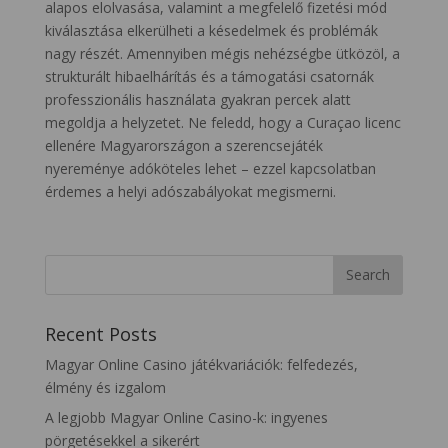
alapos elolvasása, valamint a megfelelő fizetési mód
kiválasztása elkerülheti a késedelmek és problémák
nagy részét. Amennyiben mégis nehézségbe ütközöl, a
strukturált hibaelhárítás és a támogatási csatornák
professzionális használata gyakran percek alatt
megoldja a helyzetet. Ne feledd, hogy a Curaçao licenc
ellenére Magyarországon a szerencsejáték
nyereménye adóköteles lehet – ezzel kapcsolatban
érdemes a helyi adószabályokat megismerni.
Recent Posts
Magyar Online Casino játékvariációk: felfedezés,
élmény és izgalom
A legjobb Magyar Online Casino-k: ingyenes
pörgetésekkel a sikerért