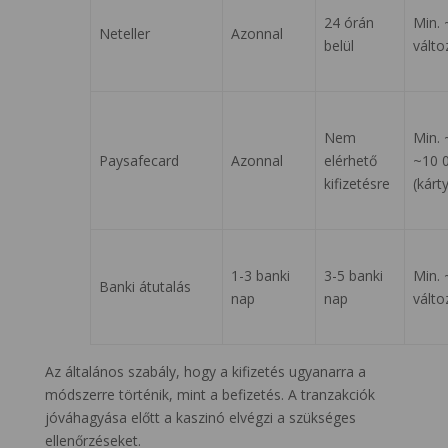
24 órán
Min. 
Neteller
Azonnal
belül
válto
Nem
Min. 
Paysafecard
Azonnal
elérhető
~10 0
kifizetésre
(kárt
1-3 banki
3-5 banki
Min. 
Banki átutalás
nap
nap
válto
Az általános szabály, hogy a kifizetés ugyanarra a
módszerre történik, mint a befizetés. A tranzakciók
jóváhagyása előtt a kaszinó elvégzi a szükséges
ellenőrzéseket.