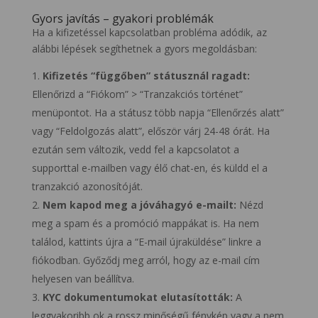
Gyors javítás – gyakori problémák
Ha a kifizetéssel kapcsolatban probléma adódik, az
alábbi lépések segíthetnek a gyors megoldásban:
Kifizetés “függőben” státusznál ragadt:
Ellenőrizd a “Fiókom” > “Tranzakciós történet”
menüpontot. Ha a státusz több napja “Ellenőrzés alatt”
vagy “Feldolgozás alatt”, először várj 24-48 órát. Ha
ezután sem változik, vedd fel a kapcsolatot a
supporttal e-mailben vagy élő chat-en, és küldd el a
tranzakció azonosítóját.
Nem kapod meg a jóváhagyó e-mailt:
Nézd
meg a spam és a promóció mappákat is. Ha nem
találod, kattints újra a “E-mail újraküldése” linkre a
fiókodban. Győződj meg arról, hogy az e-mail cím
helyesen van beállítva.
KYC dokumentumokat elutasították:
A
leggyakoribb ok a rossz minőségű fénykép vagy a nem