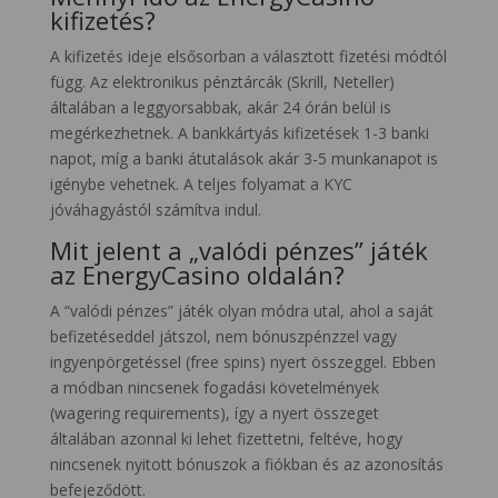
kifizetés?
A kifizetés ideje elsősorban a választott fizetési módtól
függ. Az elektronikus pénztárcák (Skrill, Neteller)
általában a leggyorsabbak, akár 24 órán belül is
megérkezhetnek. A bankkártyás kifizetések 1-3 banki
napot, míg a banki átutalások akár 3-5 munkanapot is
igénybe vehetnek. A teljes folyamat a KYC
jóváhagyástól számítva indul.
Mit jelent a „valódi pénzes” játék
az EnergyCasino oldalán?
A “valódi pénzes” játék olyan módra utal, ahol a saját
befizetéseddel játszol, nem bónuszpénzzel vagy
ingyenpörgetéssel (free spins) nyert összeggel. Ebben
a módban nincsenek fogadási követelmények
(wagering requirements), így a nyert összeget
általában azonnal ki lehet fizettetni, feltéve, hogy
nincsenek nyitott bónuszok a fiókban és az azonosítás
befejeződött.