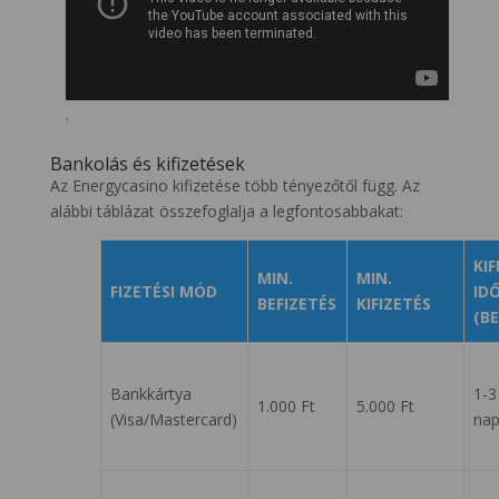
.
Bankolás és kifizetések
Az Energycasino kifizetése több tényezőtől függ. Az
alábbi táblázat összefoglalja a legfontosabbakat:
KIF
MIN.
MIN.
FIZETÉSI MÓD
ID
BEFIZETÉS
KIFIZETÉS
(B
Bankkártya
1-3
1.000 Ft
5.000 Ft
(Visa/Mastercard)
na