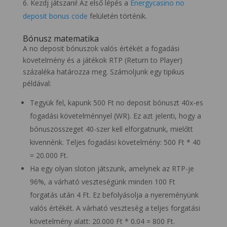
Kezdj játszani! Az első lépés a
Energycasino no
deposit bonus code
felületén történik.
Bónusz matematika
A no deposit bónuszok valós értékét a fogadási
követelmény és a játékok RTP (Return to Player)
százaléka határozza meg. Számoljunk egy tipikus
példával:
Tegyük fel, kapunk 500 Ft no deposit bónuszt 40x-es
fogadási követelménnyel (WR). Ez azt jelenti, hogy a
bónuszösszeget 40-szer kell elforgatnunk, mielőtt
kivennénk. Teljes fogadási követelmény: 500 Ft * 40
= 20.000 Ft.
Ha egy olyan sloton játszunk, amelynek az RTP-je
96%, a várható veszteségünk minden 100 Ft
forgatás után 4 Ft. Ez befolyásolja a nyereményünk
valós értékét. A várható veszteség a teljes forgatási
követelmény alatt: 20.000 Ft * 0.04 = 800 Ft.