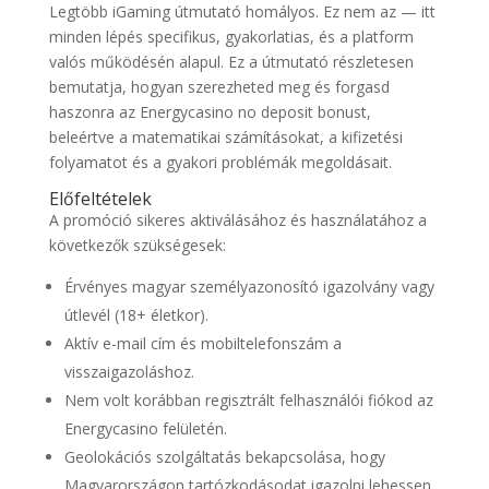
Legtöbb iGaming útmutató homályos. Ez nem az — itt
minden lépés specifikus, gyakorlatias, és a platform
valós működésén alapul. Ez a útmutató részletesen
bemutatja, hogyan szerezheted meg és forgasd
haszonra az Energycasino no deposit bonust,
beleértve a matematikai számításokat, a kifizetési
folyamatot és a gyakori problémák megoldásait.
Előfeltételek
A promóció sikeres aktiválásához és használatához a
következők szükségesek:
Érvényes magyar személyazonosító igazolvány vagy
útlevél (18+ életkor).
Aktív e-mail cím és mobiltelefonszám a
visszaigazoláshoz.
Nem volt korábban regisztrált felhasználói fiókod az
Energycasino felületén.
Geolokációs szolgáltatás bekapcsolása, hogy
Magyarországon tartózkodásodat igazolni lehessen.