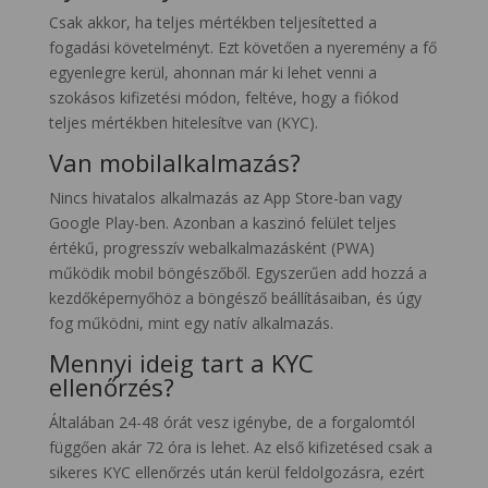
Csak akkor, ha teljes mértékben teljesítetted a
fogadási követelményt. Ezt követően a nyeremény a fő
egyenlegre kerül, ahonnan már ki lehet venni a
szokásos kifizetési módon, feltéve, hogy a fiókod
teljes mértékben hitelesítve van (KYC).
Van mobilalkalmazás?
Nincs hivatalos alkalmazás az App Store-ban vagy
Google Play-ben. Azonban a kaszinó felület teljes
értékű, progresszív webalkalmazásként (PWA)
működik mobil böngészőből. Egyszerűen add hozzá a
kezdőképernyőhöz a böngésző beállításaiban, és úgy
fog működni, mint egy natív alkalmazás.
Mennyi ideig tart a KYC
ellenőrzés?
Általában 24-48 órát vesz igénybe, de a forgalomtól
függően akár 72 óra is lehet. Az első kifizetésed csak a
sikeres KYC ellenőrzés után kerül feldolgozásra, ezért