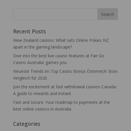
Recent Posts
New Zealand casinos: What sets Online Pokies NZ
apart in the gaming landscape?
Dive into the best live casino features at Fair Go
Casino Australia: games you
Neueste Trends im Top Casino Bonus Österreich: Boni
Vergleich für 2026
Join the excitement at fast withdrawal casinos Canada:
A guide to rewards and instant
Fast and secure: Your roadmap to payments at the
best online casinos in Australia
Categories