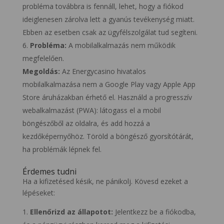
probléma továbbra is fennáll, lehet, hogy a fiókod
ideiglenesen zárolva lett a gyanús tevékenység miatt.
Ebben az esetben csak az ügyfélszolgálat tud segíteni.
Probléma:
A mobilalkalmazás nem működik
megfelelően.
Megoldás:
Az Energycasino hivatalos
mobilalkalmazása nem a Google Play vagy Apple App
Store áruházakban érhető el. Használd a progresszív
webalkalmazást (PWA): látogass el a mobil
böngészőből az oldalra, és add hozzá a
kezdőképernyőhöz. Töröld a böngésző gyorsítótárát,
ha problémák lépnek fel.
Érdemes tudni
Ha a kifizetésed késik, ne pánikolj. Kövesd ezeket a
lépéseket:
Ellenőrizd az állapotot:
Jelentkezz be a fiókodba,