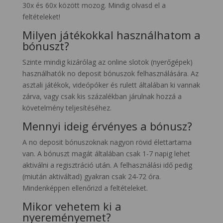
30x és 60x között mozog. Mindig olvasd el a
feltételeket!
Milyen játékokkal használhatom a
bónuszt?
Szinte mindig kizárólag az online slotok (nyerőgépek)
használhatók no deposit bónuszok felhasználására. Az
asztali játékok, videópóker és rulett általában ki vannak
zárva, vagy csak kis százalékban járulnak hozzá a
követelmény teljesítéséhez.
Mennyi ideig érvényes a bónusz?
A no deposit bónuszoknak nagyon rövid élettartama
van. A bónuszt magát általában csak 1-7 napig lehet
aktiválni a regisztráció után. A felhasználási idő pedig
(miután aktiváltad) gyakran csak 24-72 óra.
Mindenképpen ellenőrizd a feltételeket.
Mikor vehetem ki a
nyereményemet?