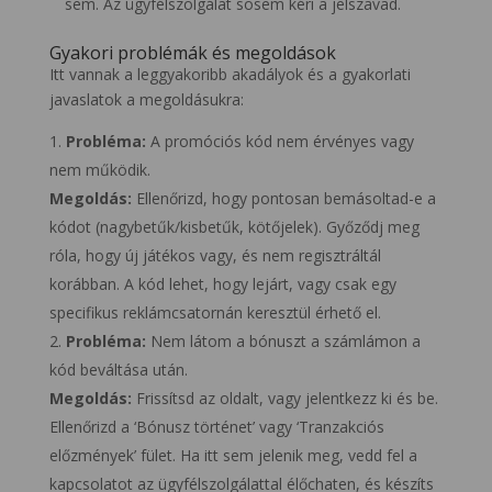
sem. Az ügyfélszolgálat sosem kéri a jelszavad.
Gyakori problémák és megoldások
Itt vannak a leggyakoribb akadályok és a gyakorlati
javaslatok a megoldásukra:
Probléma:
A promóciós kód nem érvényes vagy
nem működik.
Megoldás:
Ellenőrizd, hogy pontosan bemásoltad-e a
kódot (nagybetűk/kisbetűk, kötőjelek). Győződj meg
róla, hogy új játékos vagy, és nem regisztráltál
korábban. A kód lehet, hogy lejárt, vagy csak egy
specifikus reklámcsatornán keresztül érhető el.
Probléma:
Nem látom a bónuszt a számlámon a
kód beváltása után.
Megoldás:
Frissítsd az oldalt, vagy jelentkezz ki és be.
Ellenőrizd a ‘Bónusz történet’ vagy ‘Tranzakciós
előzmények’ fület. Ha itt sem jelenik meg, vedd fel a
kapcsolatot az ügyfélszolgálattal élőchaten, és készíts