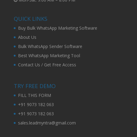
QUICK LINKS
Buy Bulk WhatsApp Marketing Software
About Us
Bulk WhatsApp Sender Software
Best WhatsApp Marketing Tool
Contact Us / Get Free Access
TRY FREE DEMO
FILL THIS FORM
+91 9073 182 063
+91 9073 182 063
sales.leadmyntra@gmail.com