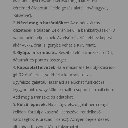
és a pénzügyi részben keresd meg a kifizetési
kérelmed állapotát (‘Feldolgozás alatt’, ‘Jóváhagyva’,
‘Kifizetve’).
Nézd meg a határidőket:
Az e-pénztárcás
kifizetések általában 24 órán belül, a bankkártyásak 1-3
napon belül teljesülnek. Az első kifizetés ehhez képest
akár 48-72 órát is igénybe vehet a KYC miatt.
Gyűjts információt:
Készítsd elő a tranzakció ID-t,
dátumát és pontos összegét.
Kapcsolatfelvétel:
Ha a maximális feldolgozási idő
(pl. 72 óra) letelt, vedd fel a kapcsolatot az
ügyfélszolgálattal. Használd az élőchat funkciót (a
leggyorsabb), vagy küldj e-mailt a support e-mail címre.
Add meg a tranzakciós adatokat.
Külső lépések:
Ha az ügyfélszolgálat nem reagál
kellően, fordulj a kaszinó licenszével rendelkező
hatósághoz (Curacaoi licensz). Az ilyen bejelentések
általában felgyorsítják a folyamatot.