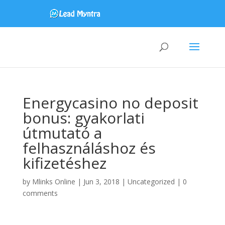
Energycasino no deposit
bonus: gyakorlati
útmutató a
felhasználáshoz és
kifizetéshez
by
Mlinks Online
|
Jun 3, 2018
|
Uncategorized
|
0
comments