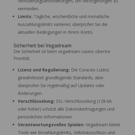
Verifizierungsanforderungen, um Verzögerungen zu
vermeiden.
Limits:
Tägliche, wöchentliche und monatliche
Auszahlungslimits variieren; überprüfen Sie die
aktuellen Bedingungen in Ihrem Konto.
Sicherheit bei Vegadream
Die Sicherheit ist beim vegadream casino oberste
Priorität:
Lizenz und Regulierung:
Die Curacao-Lizenz
gewährleistet grundlegende Standards, aber
überprüfen Sie regelmäßig auf Updates oder
Änderungen.
Verschlüsselung:
SSL-Verschlüsselung (128-bit
oder höher) schützt alle Datenübertragungen und
persönlichen Informationen.
Verantwortungsvolles Spielen:
Vegadream bietet
Tools wie Einzahlungslimits, Selbstausschluss und