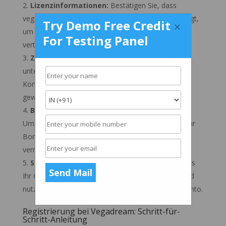
Lizenzinformationen:
Bestätigen Sie, dass
vegadream über eine gültige Glücksspiellizenz verfügt,
Try Demo Free Credit
×
um sicherzustellen, dass die Plattform reguliert und
For Testing Panel
vertrauenswürdig ist.
Zahlungsmethoden:
Überprüfen Sie die
unterstützten Ein- und Auszahlungsoptionen, um
Kompatibilität mit Ihren bevorzugten Methoden zu
gewährleisten.
Bonusbedingungen:
Lesen Sie die
Umsatzanforderungen und anderen Bedingungen für
Boni sorgfältig durch, um unerwartete Kosten zu
vermeiden.
Sicherheitsmaßnahmen:
Stellen Sie sicher, dass
Ihr Gerät über aktuelle Antivirensoftware verfügt und
nutzen Sie starke Passwörter für Ihr vegadream-Konto.
Registrierung bei Vegadream: Schritt-für-
Schritt-Anleitung