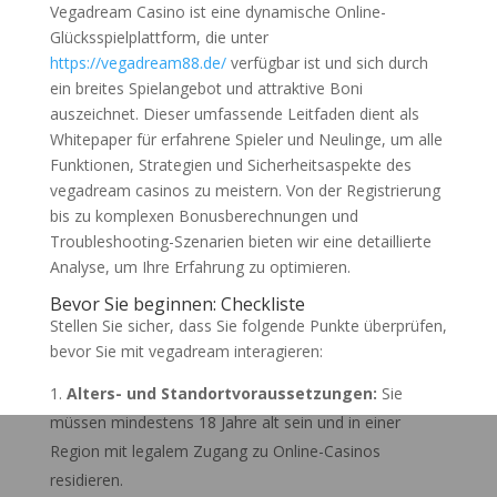
Vegadream Casino ist eine dynamische Online-
Glücksspielplattform, die unter
https://vegadream88.de/
verfügbar ist und sich durch
ein breites Spielangebot und attraktive Boni
auszeichnet. Dieser umfassende Leitfaden dient als
Whitepaper für erfahrene Spieler und Neulinge, um alle
Funktionen, Strategien und Sicherheitsaspekte des
vegadream casinos zu meistern. Von der Registrierung
bis zu komplexen Bonusberechnungen und
Troubleshooting-Szenarien bieten wir eine detaillierte
Analyse, um Ihre Erfahrung zu optimieren.
Bevor Sie beginnen: Checkliste
Stellen Sie sicher, dass Sie folgende Punkte überprüfen,
bevor Sie mit vegadream interagieren:
Alters- und Standortvoraussetzungen:
Sie
müssen mindestens 18 Jahre alt sein und in einer
Region mit legalem Zugang zu Online-Casinos
residieren.