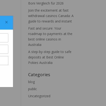
Boni Vergleich für 2026
Join the excitement at fast
withdrawal casinos Canada: A
×
guide to rewards and instant
Fast and secure: Your
roadmap to payments at the
best online casinos in
Australia
A step-by-step guide to safe
deposits at Best Online
Pokies Australia
Categories
blog
public
Uncategorized