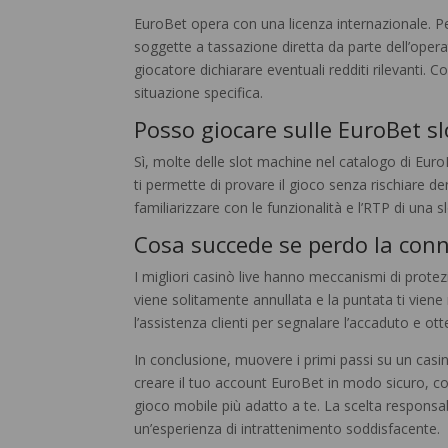
EuroBet opera con una licenza internazionale. Per 
soggette a tassazione diretta da parte dell’operato
giocatore dichiarare eventuali redditi rilevanti. 
situazione specifica.
Posso giocare sulle EuroBet s
Sì, molte delle slot machine nel catalogo di Eu
ti permette di provare il gioco senza rischiare d
familiarizzare con le funzionalità e l’RTP di una 
Cosa succede se perdo la conn
I migliori casinò live hanno meccanismi di protez
viene solitamente annullata e la puntata ti viene
l’assistenza clienti per segnalare l’accaduto e o
In conclusione, muovere i primi passi su un casi
creare il tuo account EuroBet in modo sicuro, co
gioco mobile più adatto a te. La scelta responsa
un’esperienza di intrattenimento soddisfacente.