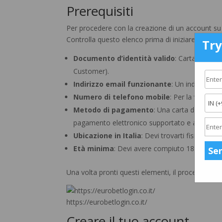
Prerequisiti
Per procedere con la creazione di un account su 
Controlla questo elenco prima di iniziare:
Try
Documento d’identità valido
: Carta d’iden
Customer).
Indirizzo email funzionante
: Un indirizzo e
Numero di telefono mobile
: Per la verific
Metodo di pagamento
: Una carta di debito
pagamento elettronico supportato e attivo.
Ubicazione in Italia
: Devi trovarti fisicamente
Età minima
: Devi avere compiuto 18 anni di e
Una volta pronti questi elementi, il processo di r
https://eurobetlogin.co.it/
Creare il tuo account