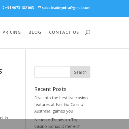
+91 9073 182 063
sales.leadmyntra@gmail.com
PRICING
BLOG
CONTACT US
s
Recent Posts
Dive into the best live casino
features at Fair Go Casino
Australia: games you
et in
Neueste Trends im Top
Casino Bonus Österreich: