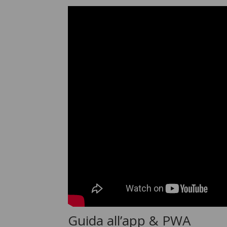
Guida all’app & PWA