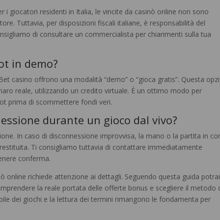
i giocatori residenti in Italia, le vincite da casinò online non sono
re. Tuttavia, per disposizioni fiscali italiane, è responsabilità del
Consigliamo di consultare un commercialista per chiarimenti sulla tua
lot in demo?
roBet casino offrono una modalità “demo” o “gioca gratis”. Questa opz
enaro reale, utilizzando un credito virtuale. È un ottimo modo per
slot prima di scommettere fondi veri.
essione durante un gioco dal vivo?
ione. In caso di disconnessione improvvisa, la mano o la partita in co
 restituita. Ti consigliamo tuttavia di contattare immediatamente
ttenere conferma.
nò online richiede attenzione ai dettagli. Seguendo questa guida potra
mprendere la reale portata delle offerte bonus e scegliere il metodo 
bile dei giochi e la lettura dei termini rimangono le fondamenta per