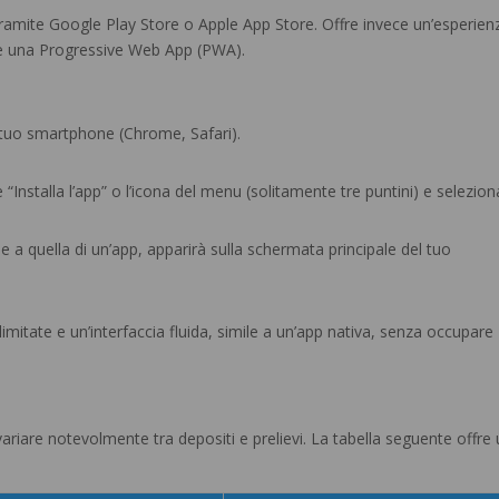
tramite Google Play Store o Apple App Store. Offre invece un’esperien
o e una Progressive Web App (PWA).
el tuo smartphone (Chrome, Safari).
Installa l’app” o l’icona del menu (solitamente tre puntini) e selezion
 a quella di un’app, apparirà sulla schermata principale del tuo
limitate e un’interfaccia fluida, simile a un’app nativa, senza occupare
riare notevolmente tra depositi e prelievi. La tabella seguente offre