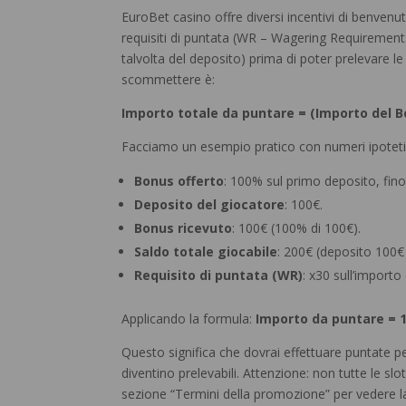
EuroBet casino offre diversi incentivi di benvenut
requisiti di puntata (WR – Wagering Requirements
talvolta del deposito) prima di poter prelevare l
scommettere è:
Importo totale da puntare = (Importo del B
Facciamo un esempio pratico con numeri ipotetici 
Bonus offerto
: 100% sul primo deposito, fino
Deposito del giocatore
: 100€.
Bonus ricevuto
: 100€ (100% di 100€).
Saldo totale giocabile
: 200€ (deposito 100€
Requisito di puntata (WR)
: x30 sull’importo
Applicando la formula:
Importo da puntare = 1
Questo significa che dovrai effettuare puntate p
diventino prelevabili. Attenzione: non tutte le s
sezione “Termini della promozione” per vedere la