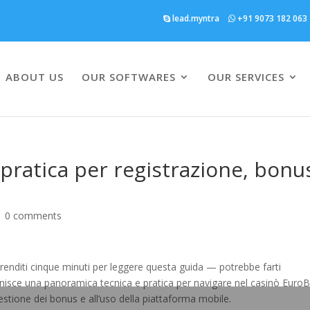
lead.myntra
+91 9073 182 063
ABOUT US
OUR SOFTWARES
OUR SERVICES
 pratica per registrazione, bonu
|
0 comments
prenditi cinque minuti per leggere questa guida — potrebbe farti
nisce una panoramica tecnica e pratica per navigare nel casinò EuroB
estione dei bonus e all’uso della piattaforma mobile.