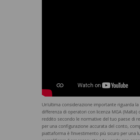
Un’ultima considerazione importante riguarda la l
differenza di operatori con licenza MGA (Malta) 
reddito secondo le normative del tuo paese di res
per una configurazione accurata del conto, compr
piattaforma è l’investimento più sicuro per una l