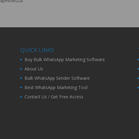
sapevolezza.
QUICK LINKS
Buy Bulk WhatsApp Marketing Software
About Us
Bulk WhatsApp Sender Software
Best WhatsApp Marketing Tool
Contact Us / Get Free Access