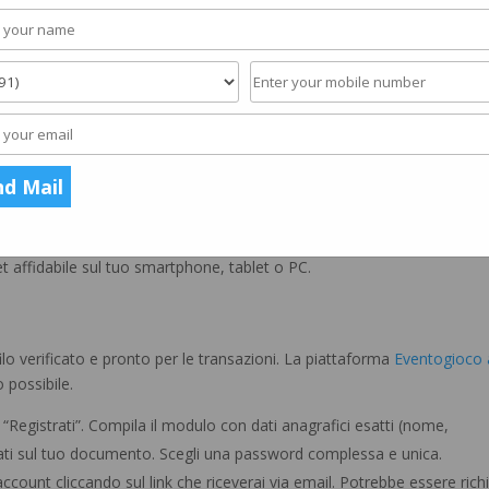
ficiente.
di mano questi elementi. Ti faranno risparmiare tempo durante la
ità o passaporto. Deve essere scaduto da non più di 5 anni.
ce, gas, internet) o estratto conto bancario, non più vecchio di 3 mes
o il conto che intendi utilizzare per i depositi.
ferma dell’account e le comunicazioni.
 affidabile sul tuo smartphone, tablet o PC.
filo verificato e pronto per le transazioni. La piattaforma
Eventogioco
 possibile.
“Registrati”. Compila il modulo con dati anagrafici esatti (nome,
tati sul tuo documento. Scegli una password complessa e unica.
ccount cliccando sul link che riceverai via email. Potrebbe essere rich