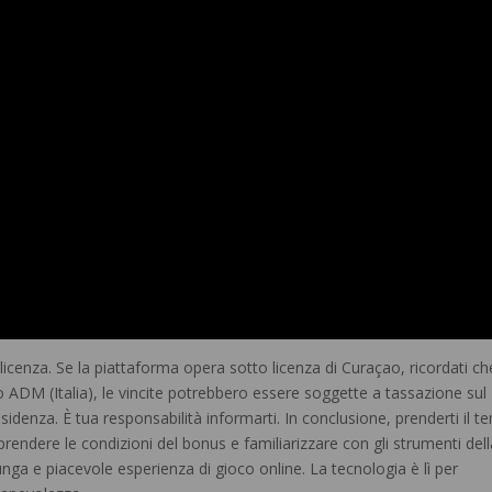
icenza. Se la piattaforma opera sotto licenza di Curaçao, ricordati ch
o ADM (Italia), le vincite potrebbero essere soggette a tassazione sul
idenza. È tua responsabilità informarti. In conclusione, prenderti il 
endere le condizioni del bonus e familiarizzare con gli strumenti dell
unga e piacevole esperienza di gioco online. La tecnologia è lì per