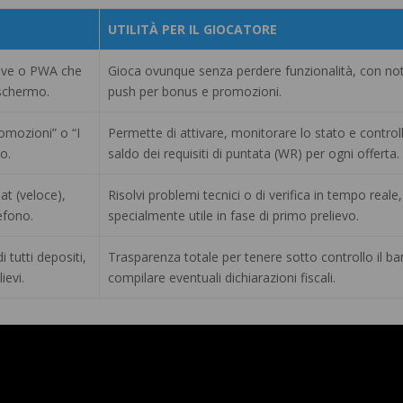
UTILITÀ PER IL GIOCATORE
ive o PWA che
Gioca ovunque senza perdere funzionalità, con not
 schermo.
push per bonus e promozioni.
omozioni” o “I
Permette di attivare, monitorare lo stato e controll
o.
saldo dei requisiti di puntata (WR) per ogni offerta.
hat (veloce),
Risolvi problemi tecnici o di verifica in tempo reale,
efono.
specialmente utile in fase di primo prelievo.
i tutti depositi,
Trasparenza totale per tenere sotto controllo il ban
ievi.
compilare eventuali dichiarazioni fiscali.