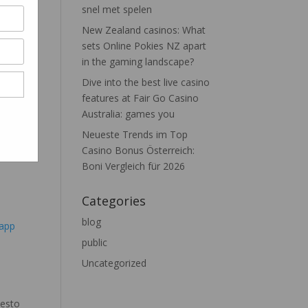
snel met spelen
New Zealand casinos: What
sets Online Pokies NZ apart
in the gaming landscape?
Dive into the best live casino
features at Fair Go Casino
Australia: games you
i.
Neueste Trends im Top
Casino Bonus Österreich:
Boni Vergleich für 2026
Categories
blog
 app
public
Uncategorized
iesto