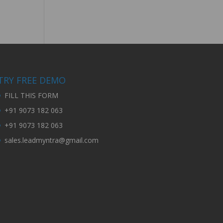
TRY FREE DEMO
FILL THIS FORM
+91 9073 182 063
+91 9073 182 063
sales.leadmyntra@gmail.com