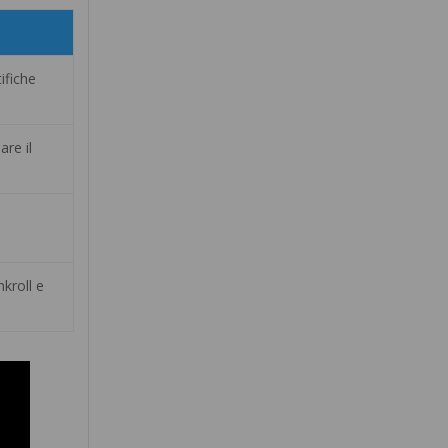
ifiche
are il
kroll e