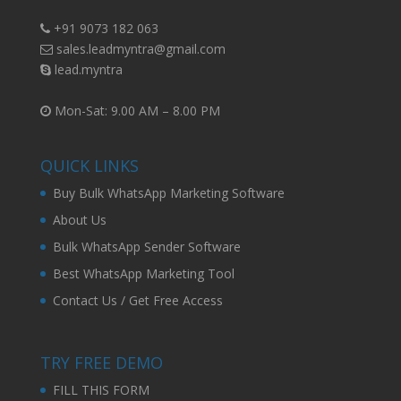
+91 9073 182 063
sales.leadmyntra@gmail.com
lead.myntra
Mon-Sat: 9.00 AM – 8.00 PM
QUICK LINKS
Buy Bulk WhatsApp Marketing Software
About Us
Bulk WhatsApp Sender Software
Best WhatsApp Marketing Tool
Contact Us / Get Free Access
TRY FREE DEMO
FILL THIS FORM