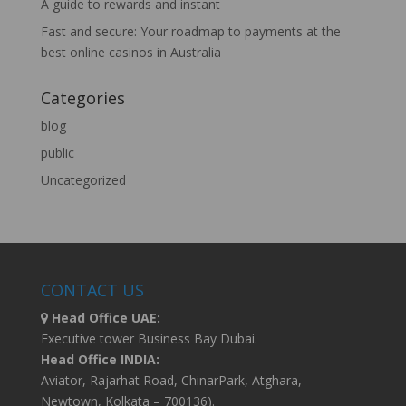
A guide to rewards and instant
Fast and secure: Your roadmap to payments at the
best online casinos in Australia
Categories
blog
public
Uncategorized
CONTACT US
Head Office UAE:
Executive tower Business Bay Dubai.
Head Office INDIA:
Aviator, Rajarhat Road, ChinarPark, Atghara,
Newtown, Kolkata – 700136).