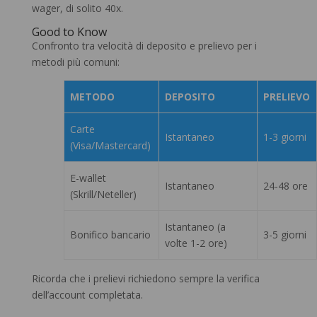
wager, di solito 40x.
Good to Know
Confronto tra velocità di deposito e prelievo per i
metodi più comuni:
METODO
DEPOSITO
PRELIEVO
Carte
Istantaneo
1-3 giorni
(Visa/Mastercard)
E-wallet
Istantaneo
24-48 ore
(Skrill/Neteller)
Istantaneo (a
Bonifico bancario
3-5 giorni
volte 1-2 ore)
Ricorda che i prelievi richiedono sempre la verifica
dell’account completata.