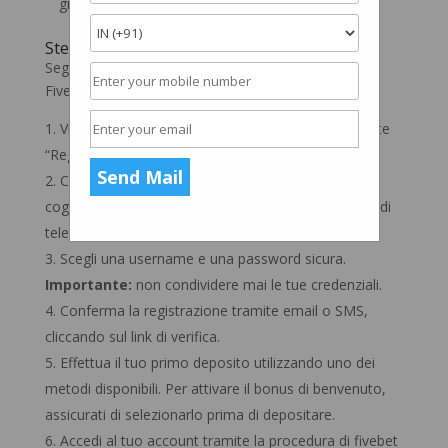
giocare responsabilmente.
Step-by-Step Sign-Up
Segui questi passaggi per creare il tuo account su
FiveBet:
Visita il sito
https://fivebetit.eu/
e clicca sul pulsante
“Registrati”.
Compila il modulo con i tuoi dati personali: nome,
cognome, data di nascita, indirizzo email e numero di
telefono.
Scegli una username e una password sicura.
Importante:
non condividere mai le tue credenziali.
Conferma la registrazione tramite email o SMS,
cliccando sul link di verifica.
Effettua il tuo primo deposito utilizzando uno dei
metodi disponibili. Per attivare il bonus di benvenuto,
assicurati di selezionarlo prima di depositare.
Accedi al tuo account tramite la procedura di fivebet