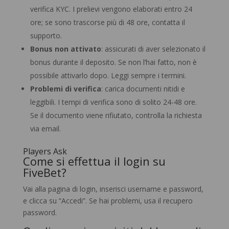
verifica KYC. I prelievi vengono elaborati entro 24
ore; se sono trascorse più di 48 ore, contatta il
supporto.
Bonus non attivato
: assicurati di aver selezionato il
bonus durante il deposito. Se non l’hai fatto, non è
possibile attivarlo dopo. Leggi sempre i termini.
Problemi di verifica
: carica documenti nitidi e
leggibili. I tempi di verifica sono di solito 24-48 ore.
Se il documento viene rifiutato, controlla la richiesta
via email.
Players Ask
Come si effettua il login su
FiveBet?
Vai alla pagina di login, inserisci username e password,
e clicca su “Accedi”. Se hai problemi, usa il recupero
password.