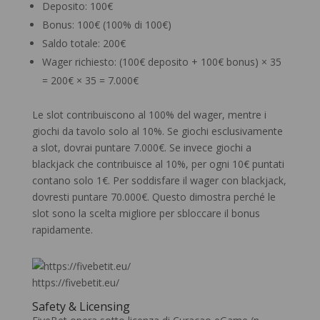
Deposito: 100€
Bonus: 100€ (100% di 100€)
Saldo totale: 200€
Wager richiesto: (100€ deposito + 100€ bonus) × 35
= 200€ × 35 = 7.000€
Le slot contribuiscono al 100% del wager, mentre i
giochi da tavolo solo al 10%. Se giochi esclusivamente
a slot, dovrai puntare 7.000€. Se invece giochi a
blackjack che contribuisce al 10%, per ogni 10€ puntati
contano solo 1€. Per soddisfare il wager con blackjack,
dovresti puntare 70.000€. Questo dimostra perché le
slot sono la scelta migliore per sbloccare il bonus
rapidamente.
https://fivebetit.eu/
Safety & Licensing