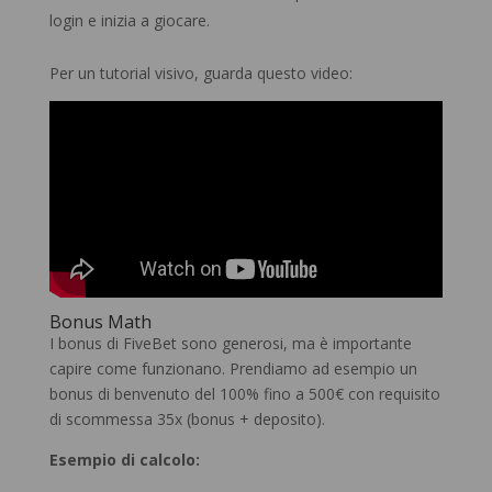
login e inizia a giocare.
Per un tutorial visivo, guarda questo video:
Bonus Math
I bonus di FiveBet sono generosi, ma è importante
capire come funzionano. Prendiamo ad esempio un
bonus di benvenuto del 100% fino a 500€ con requisito
di scommessa 35x (bonus + deposito).
Esempio di calcolo: