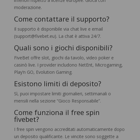
inferiori rispetto a licenze europee. Gioca con
moderazione.
Come contattare il supporto?
Il supporto è disponibile via chat live e email
(support@fivebet.eu). La chat è attiva 24/7.
Quali sono i giochi disponibili?
FiveBet offre slot, giochi da tavolo, video poker e
casinò live. I provider includono NetEnt, Microgaming,
Play’n GO, Evolution Gaming.
Esistono limiti di deposito?
Sì, puoi impostare limiti giornalieri, settimanali o
mensili nella sezione “Gioco Responsabile”.
Come funziona il free spin
fivebet?
I free spin vengono accreditati automaticamente dopo
un deposito qualificante. Le vincite sono soggette a