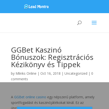
GGBet Kaszinó
Bónuszok: Regisztrációs
Kézikönyv és Tippek
by
Mlinks Online
|
Oct 16, 2018
|
Uncategorized
|
0
comments
A
GGBet online casino
egy népszerű platform, amely
sportfogadást és kaszinójátékokat kínál. Ez az
útmutató bemutatja, hogyan kezdj neki gyorsan és