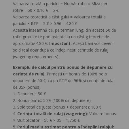
Valoarea totală a pariului = Număr rotiri × Miza per
rotire = 50 × 0.10 € = 5 €
Valoarea teoretică a câștigului = Valoarea totală a
pariului × RTP = 5 € × 0.96 = 4.80 €
Aceasta înseamnă că, pe termen lung, din aceste 50 de
rotiri gratuite te poți aștepta la un câștig teoretic de
aproximativ 4.80 €.
Important:
Acești bani vor deveni
sold real doar după ce îndeplinești cerințele de rulaj
(wagering requirements).
Exemplu de calcul pentru bonus de depunere cu
cerințe de rulaj:
Primești un bonus de 100% pe o
depunere de 50 €, cu un RTP de 96% și cerințe de rulaj
de 35x (bonus).
1. Depunere: 50 €
2. Bonus primit: 50 € (100% din depunere)
3. Sold total de jucat (bonus + depunere): 100 €
4.
Cerința totală de rulaj (wagering):
Valoare bonus
× Multiplicator = 50 € × 35 = 1,750 €
5.
Pariul mediu estimat pentru a îndeplini rulajul: