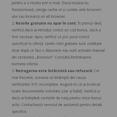
pentru a o reseta prin e-mail. Dacă niciuna nu
funcționează, șterge cache-ul și cookie-urile browser-
ului sau încearcă un alt browser.
Rotirile gratuite nu apar în cont:
În primul rând,
verifică dacă ai introdus corect un cod bonus, dacă a
fost necesar. Apoi, verifică că joci jocul corect
specificat în ofertă. Unele rotiri gratuite sunt creditate
doar după ce faci o depunere sau sunt activate manual
din secțiunea „Bonusuri”. Consultă întotdeauna
termenii ofertei.
Retragerea este întârziată sau refuzată:
Cel
mai frecvent, aceasta se întâmplă din cauza
verificărilor KYC incomplete. Asigură-te că ai încărcat
toate documentele solicitate (clar și lizibil). Verifică și
dacă ai îndeplinit cerințele de rulaj pentru orice bonus
activ. Contactează serviciul de asistență pentru detalii
specifice.