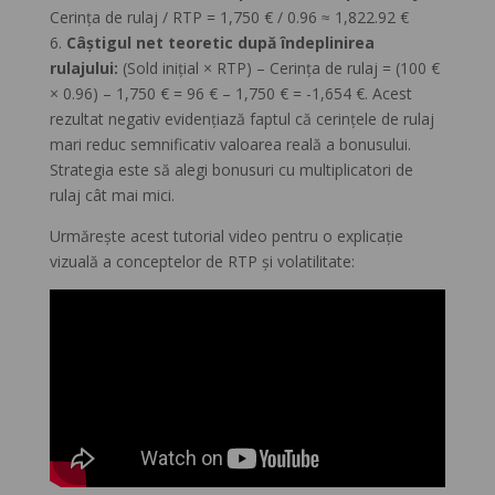
Cerința de rulaj / RTP = 1,750 € / 0.96 ≈ 1,822.92 €
6.
Câștigul net teoretic după îndeplinirea
rulajului:
(Sold inițial × RTP) – Cerința de rulaj = (100 €
× 0.96) – 1,750 € = 96 € – 1,750 € = -1,654 €. Acest
rezultat negativ evidențiază faptul că cerințele de rulaj
mari reduc semnificativ valoarea reală a bonusului.
Strategia este să alegi bonusuri cu multiplicatori de
rulaj cât mai mici.
Urmărește acest tutorial video pentru o explicație
vizuală a conceptelor de RTP și volatilitate: