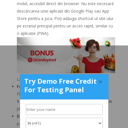
mobil, accesibil direct din browser. Nu este necesară
descărcarea unei aplicații din Google Play sau App
Store pentru a juca. Poți adăuga shortcut-ul site-ului
pe ecranul principal pentru un acces rapid, similar cu
o aplicație (PWA).
Try Demo Free Credit
Lady casino rotiri gratuite
×
Folosește un browser actualizat:
Chrome,
For Testing Panel
Firefox sau Safari în versiuni recente asigură
funcționarea corectă a animațiilor și a sistemului de
plăți.
Documentează-te:
Înainte de a revendica un
pachet de bun-venit sau oferte cu rotiri gratuite,