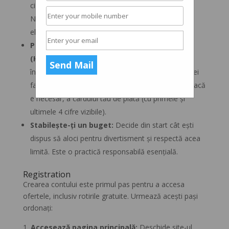
citește întotdeauna termenii și condițiile asociate.
Notează valoarea pariului maxim permis, jocurile
eligibile și perioada de rulaj.
Pregătește documentele pentru verificare
(KYC):
Pentru a finaliza retragerile rapid, ai la
îndemână o copie clară a cărții de identitate, a unei
facturi de utilități (pentru dovada domiciliului) și, dacă
e necesar, a cardului tău de plată (cu primele și
ultimele 4 cifre vizibile).
Stabilește-ți un buget:
Decide din start cât ești
dispus să aloci pentru divertisment și respectă acea
limită. Este o practică responsabilă esențială.
Registration
Crearea contului este primul pas pentru a accesa
ofertele, inclusiv rotirile gratuite. Urmează acești pași
ordonați:
Accesează pagina principală:
Deschide site-ul