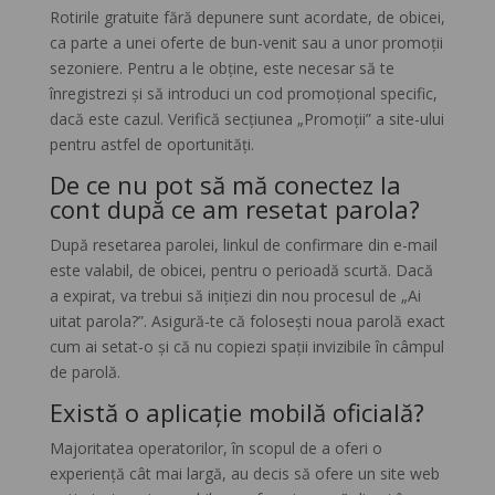
Rotirile gratuite fără depunere sunt acordate, de obicei,
ca parte a unei oferte de bun-venit sau a unor promoții
sezoniere. Pentru a le obține, este necesar să te
înregistrezi și să introduci un cod promoțional specific,
dacă este cazul. Verifică secțiunea „Promoții” a site-ului
pentru astfel de oportunități.
De ce nu pot să mă conectez la
cont după ce am resetat parola?
După resetarea parolei, linkul de confirmare din e-mail
este valabil, de obicei, pentru o perioadă scurtă. Dacă
a expirat, va trebui să inițiezi din nou procesul de „Ai
uitat parola?”. Asigură-te că folosești noua parolă exact
cum ai setat-o și că nu copiezi spații invizibile în câmpul
de parolă.
Există o aplicație mobilă oficială?
Majoritatea operatorilor, în scopul de a oferi o
experiență cât mai largă, au decis să ofere un site web