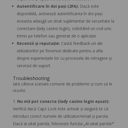
Autentificare în doi pași (2FA):
Dacă este
disponibilă, activează autentificarea în doi pași.
Aceasta adaugă un strat suplimentar de securitate la
conectare (lady casino login), solicitând un cod unic
trimis pe telefon sau generat de o aplicație.
Recenzii și reputație:
Caută feedback-uri ale
utilizatorilor pe forumuri dedicate pentru a afla
despre experiențele lor cu procesele de retragere și
serviciul de suport.
Troubleshooting
Iată câteva scenarii comune de probleme și cum să le
rezolvi:
Nu mă pot conecta (lady casino login eșuat):
Verifică dacă Caps Lock este activat și asigură-te că
introduci corect numele de utilizator/email și parola.
Dacă ai uitat parola, folosește funcția „Ai uitat parola?”