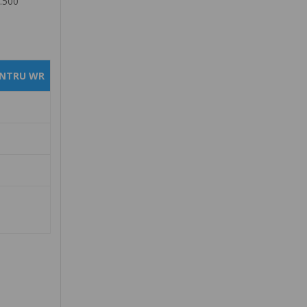
0.500
ENTRU WR
a