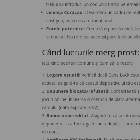
trebui să introduci un cod unic trimis pe email
Licența Curaçao:
Deși oferă un cadru de regle
câștiguri, așa cum am menționat.
Parole puternice:
Creează o parolă unică, lun
simboluri. Nu refolosi aceeași parolă de pe alte
Când lucrurile merg prost
Iată cinci scenarii comune și cum să le rezolvi:
Logare eșuată:
Verifică dacă Caps Lock este a
activat, asigură-te că ceasul dispozitivului tău e
Depunere blocată/refuzată:
Contactează-ți
jocuri online. Încearcă o metodă de plată alternati
cardului (dată expirare, CVV).
Bonus neacreditat:
Asigură-te că ai introdu
depunerea ta a fost egală sau a depășit suma mi
din cont.
Verificare KYC întârziată:
Dacă procesul dure