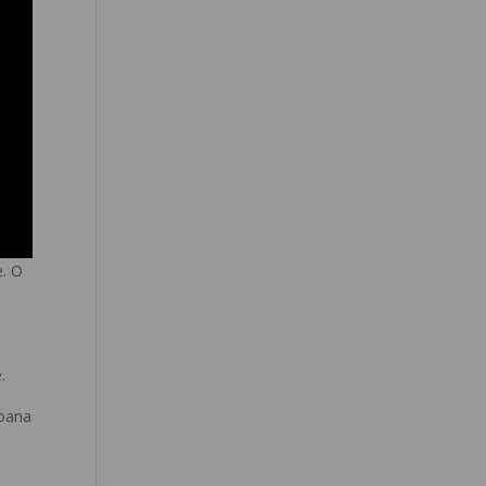
e. O
.
coana