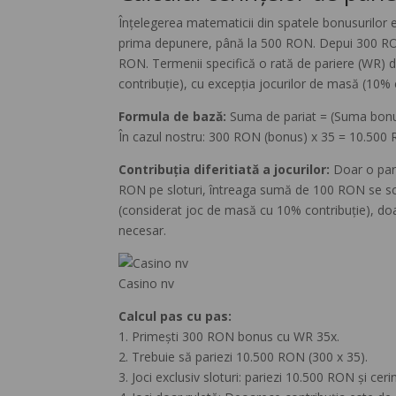
Înțelegerea matematicii din spatele bonusurilor 
prima depunere, până la 500 RON. Depui 300 RON
RON. Termenii specifică o rată de pariere (WR) de
contribuție), cu excepția jocurilor de masă (10% 
Formula de bază:
Suma de pariat = (Suma bonus
În cazul nostru: 300 RON (bonus) x 35 = 10.500
Contribuția diferitiată a jocurilor:
Doar o part
RON pe sloturi, întreaga sumă de 100 RON se sc
(considerat joc de masă cu 10% contribuție), d
necesar.
Casino nv
Calcul pas cu pas:
1. Primești 300 RON bonus cu WR 35x.
2. Trebuie să pariezi 10.500 RON (300 x 35).
3. Joci exclusiv sloturi: pariezi 10.500 RON și ceri