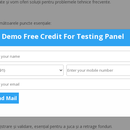
te și vom oferi soluții pentru problemele tehnice frecvente.
rmătoarele puncte esențiale:
buletinul/pașaportul valabil, o factură recentă (utilități, bancă) și o
 Demo Free Credit For Testing Panel
u primele și ultimele 4 cifre vizibile, restul acoperite).
t pentru mobil; nu găsiți o aplicație dedicată în Google Play sau App S
rul actualizat al dispozitivului.
rmenii și condițiile bonusului, concentrându-vă pe rata de pariere (WR)
bile pentru depunere și retragere în regiunea dvs. și comisioile potenția
raçao. Rețineți că câștigurile de la astfel de cazinouri pot fi supuse
 deosebire de cazinourile licențiate MGA sau de autoritățile naționale.
te de depunere și durată a sesiunii chiar de la început în secțiunea de 
strare și validare, esențial pentru a juca și a retrage fonduri.