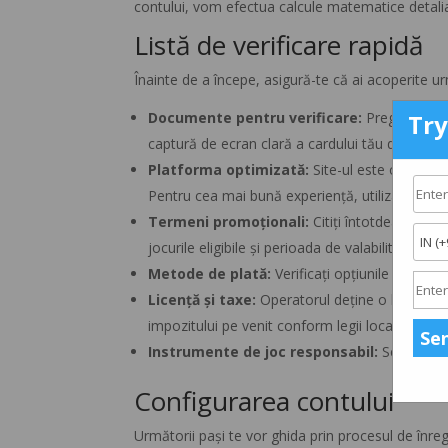
contului, vom efectua calcule matematice detalia
Listă de verificare rapidă
Înainte de a începe, asigură-te că ai acoperite u
Documente pentru verificare:
Pregătește-ți 
Try
captură de ecran clară a cardului tău de debit (c
Platforma optimizată:
Site-ul este optimiza
Pentru cea mai bună experiență, utilizați browse
Termeni promoționali:
Citiți întotdeauna te
jocurile eligibile și perioada de valabilitate.
Metode de plată:
Verificați opțiunile disponi
Licență și taxe:
Operatorul deține o licență Cu
impozitului pe venit conform legii locale, spre
Instrumente de joc responsabil:
Setați limi
Configurarea contului
Următorii pași te vor ghida prin procesul de înregi