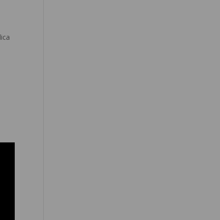
.
lica