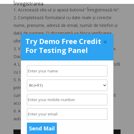
Înregistrarea
Accesează site-ul și apasă butonul “Înregistrează-te”.
Completează formularul cu date reale și corecte:
nume, prenume, adresă de email, număr de telefon și
dată de naștere. O discrepanță va bloca verificarea
Try Demo Free Credit
×
ulterioară.
For Testing Panel
Verifică-ți adresa de email prin linkul primit în inbox.
Dacă nu apare, verifică folderul de spam.
La prima conectare, completează secțiunea de profil
cu CNP-ul și adresa exactă de domiciliu.
Navighează la secțiunea de casierie și efectuează
prima depunere eligibilă pentru a activa bonusurile,
cum ar fi rotirile gratuite. Oferta de bun venit poate fi
accesată ușor pe
Lucky seven rotiri gratuite
.
Accesează setările de securitate și activează
autentificarea cu doi factori (2FA) pentru cont.