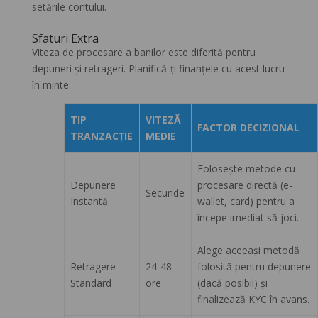
setările contului.
Sfaturi Extra
Viteza de procesare a banilor este diferită pentru
depuneri și retrageri. Planifică-ți finanțele cu acest lucru
în minte.
TIP
VITEZĂ
FACTOR DECIZIONAL
TRANZACȚIE
MEDIE
Folosește metode cu
Depunere
procesare directă (e-
Secunde
Instantă
wallet, card) pentru a
începe imediat să joci.
Alege aceeași metodă
Retragere
24-48
folosită pentru depunere
Standard
ore
(dacă posibil) și
finalizează KYC în avans.