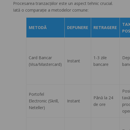
Procesarea tranzacțiilor este un aspect tehnic crucial.
Iată o comparație a metodelor comune:
TA
METODĂ
DEPUNERE
RETRAGERE
POS
Card Bancar
1-3 zile
Dep
Instant
(Visa/Mastercard)
bancare
ban
Posi
Portofel
Până la 24
tax
Electronic (Skrill,
Instant
de ore
pro
Neteller)
oper