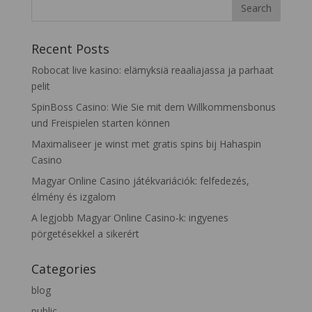
Recent Posts
Robocat live kasino: elämyksiä reaaliajassa ja parhaat
pelit
SpinBoss Casino: Wie Sie mit dem Willkommensbonus
und Freispielen starten können
Maximaliseer je winst met gratis spins bij Hahaspin
Casino
Magyar Online Casino játékvariációk: felfedezés,
élmény és izgalom
A legjobb Magyar Online Casino-k: ingyenes
pörgetésekkel a sikerért
Categories
blog
public