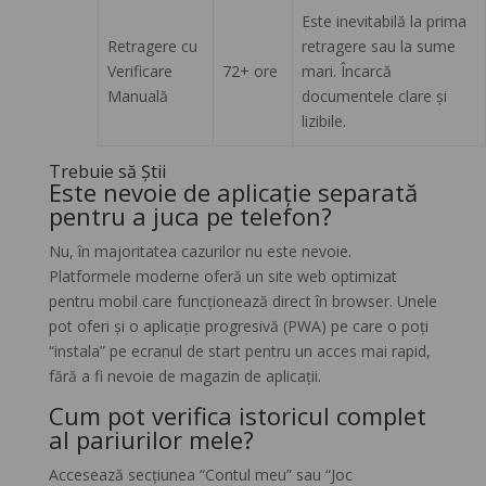
Este inevitabilă la prima
Retragere cu
retragere sau la sume
Verificare
72+ ore
mari. Încarcă
Manuală
documentele clare și
lizibile.
Trebuie să Știi
Este nevoie de aplicație separată
pentru a juca pe telefon?
Nu, în majoritatea cazurilor nu este nevoie.
Platformele moderne oferă un site web optimizat
pentru mobil care funcționează direct în browser. Unele
pot oferi și o aplicație progresivă (PWA) pe care o poți
“instala” pe ecranul de start pentru un acces mai rapid,
fără a fi nevoie de magazin de aplicații.
Cum pot verifica istoricul complet
al pariurilor mele?
Accesează secțiunea “Contul meu” sau “Joc