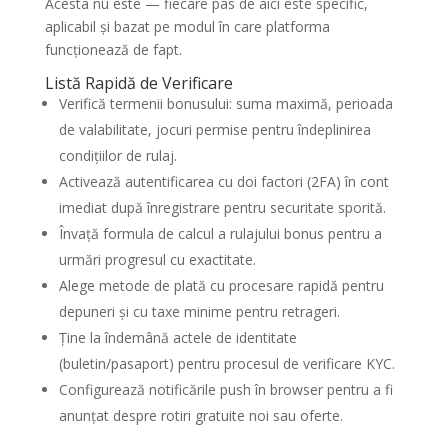
Acesta nu este — fiecare pas de aici este specific,
aplicabil și bazat pe modul în care platforma
funcționează de fapt.
Listă Rapidă de Verificare
Verifică termenii bonusului: suma maximă, perioada
de valabilitate, jocuri permise pentru îndeplinirea
condițiilor de rulaj.
Activează autentificarea cu doi factori (2FA) în cont
imediat după înregistrare pentru securitate sporită.
Învață formula de calcul a rulajului bonus pentru a
urmări progresul cu exactitate.
Alege metode de plată cu procesare rapidă pentru
depuneri și cu taxe minime pentru retrageri.
Ține la îndemână actele de identitate
(buletin/pasaport) pentru procesul de verificare KYC.
Configurează notificările push în browser pentru a fi
anunțat despre rotiri gratuite noi sau oferte.