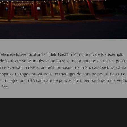
icii exclusive jucătorilor fideli. Există mai multe nivele (de exemplu,
 de loialitate se acumulează pe baza sumelor pariate: de obicei, pentr
ă ce avansați în nivele, primești bonusuri mai mari, cashback săptămâ
 spins), retrageri prioritare și un manager de cont personal. Pentru a 
 acumulați o anumită cantitate de puncte într-o perioadă de timp. Verifi
ifice.