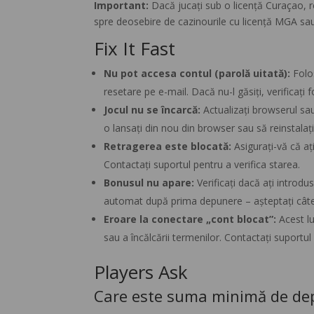
Important:
Dacă jucați sub o licență Curaçao, re
spre deosebire de cazinourile cu licență MGA sau l
Fix It Fast
Nu pot accesa contul (parolă uitată):
Folos
resetare pe e-mail. Dacă nu-l găsiți, verificați 
Jocul nu se încarcă:
Actualizați browserul sau
o lansați din nou din browser sau să reinstalați
Retragerea este blocată:
Asigurați-vă că ați
Contactați suportul pentru a verifica starea.
Bonusul nu apare:
Verificați dacă ați introdu
automat după prima depunere – așteptați cât
Eroare la conectare „cont blocat”:
Acest lu
sau a încălcării termenilor. Contactați suportu
Players Ask
Care este suma minimă de dep