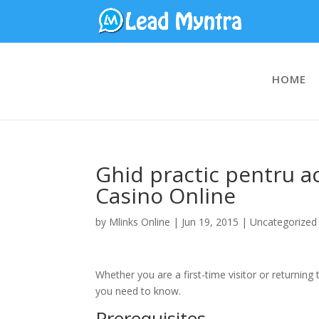
HOME
Ghid practic pentru a
Casino Online
by
Mlinks Online
|
Jun 19, 2015
|
Uncategorized
Whether you are a first-time visitor or returning
you need to know.
Prerequisites