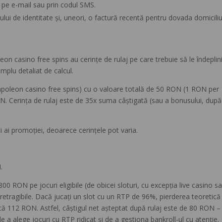
is pe e-mail sau prin codul SMS.
lui de identitate și, uneori, o factură recentă pentru dovada domiciliul
 casino free spins au cerințe de rulaj pe care trebuie să le îndeplini
emplu detaliat de calcul.
napoleon casino free spins) cu o valoare totală de 50 RON (1 RON per
 RON. Cerința de rulaj este de 35x suma câștigată (sau a bonusului, după
i ai promoției, deoarece cerințele pot varia.
.
00 RON pe jocuri eligibile (de obicei sloturi, cu excepția live casino s
 retragibile. Dacă jucați un slot cu un RTP de 96%, pierderea teoretică
că 112 RON. Astfel, câștigul net așteptat după rulaj este de 80 RON –
a alege jocuri cu RTP ridicat și de a gestiona bankroll-ul cu atenție.