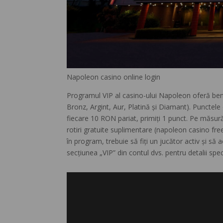
Napoleon casino online login
Programul VIP al casino-ului Napoleon oferă benef
Bronz, Argint, Aur, Platină și Diamant). Punctele
fiecare 10 RON pariat, primiți 1 punct. Pe măsur
rotiri gratuite suplimentare (napoleon casino free
în program, trebuie să fiți un jucător activ și să
secțiunea „VIP” din contul dvs. pentru detalii spec