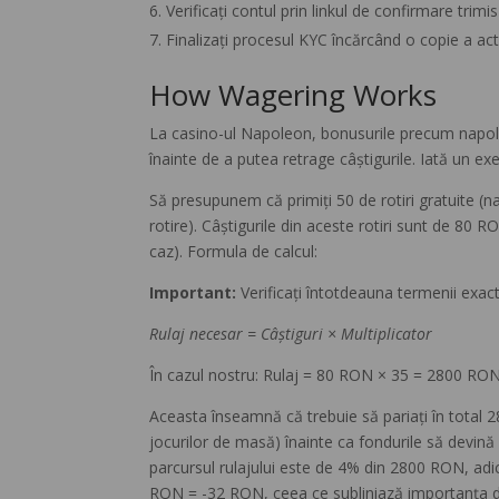
Verificați contul prin linkul de confirmare trim
Finalizați procesul KYC încărcând o copie a actu
How Wagering Works
La casino-ul Napoleon, bonusurile precum napoleon
înainte de a putea retrage câștigurile. Iată un ex
Să presupunem că primiți 50 de rotiri gratuite (
rotire). Câștigurile din aceste rotiri sunt de 80
caz). Formula de calcul:
Important:
Verificați întotdeauna termenii exact
Rulaj necesar = Câștiguri × Multiplicator
În cazul nostru: Rulaj = 80 RON × 35 = 2800 RON
Aceasta înseamnă că trebuie să pariați în total 28
jocurilor de masă) înainte ca fondurile să devină
parcursul rulajului este de 4% din 2800 RON, adi
RON = -32 RON, ceea ce subliniază importanța de 