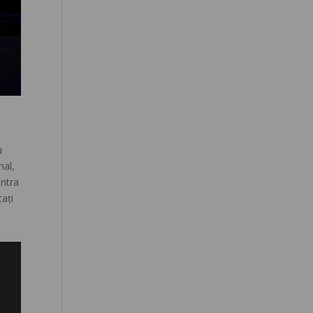
u
nal,
intra
cați