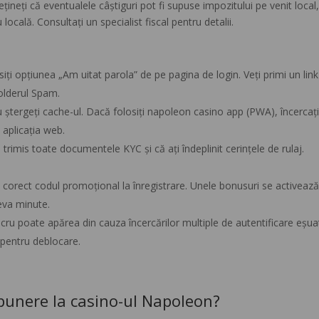
țineți că eventualele câștiguri pot fi supuse impozitului pe venit local
ocală. Consultați un specialist fiscal pentru detalii.
iți opțiunea „Am uitat parola” de pe pagina de login. Veți primi un lin
folderul Spam.
 ștergeți cache-ul. Dacă folosiți napoleon casino app (PWA), încercaț
 aplicația web.
 trimis toate documentele KYC și că ați îndeplinit cerințele de rulaj.
s corect codul promoțional la înregistrare. Unele bonusuri se activeaz
eva minute.
cru poate apărea din cauza încercărilor multiple de autentificare eșua
l pentru deblocare.
unere la casino-ul Napoleon?