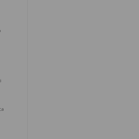
o
i
ca