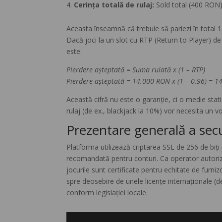
Cerința totală de rulaj:
Sold total (400 RON
Aceasta înseamnă că trebuie să pariezi în total 
Dacă joci la un slot cu RTP (Return to Player) de 
este:
Pierdere așteptată = Suma rulată x (1 – RTP)
Pierdere așteptată = 14.000 RON x (1 – 0.96) = 
Această cifră nu este o garanție, ci o medie stati
rulaj (de ex., blackjack la 10%) vor necesita un 
Prezentare generală a secur
Platforma utilizează criptarea SSL de 256 de biți 
recomandată pentru conturi. Ca operator autoriz
jocurile sunt certificate pentru echitate de furni
spre deosebire de unele licențe internaționale (de
conform legislației locale.