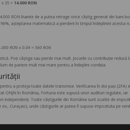
) x 35 =
14.000 RON
14.000 RON înainte de a putea retrage orice câștig generat din bani bo
96%, așteptarea matematică a pierderii în timpul îndeplinirii acestui ru
14.000 RON x 0.04 = 560 RON
stică. Poți câștiga sau pierde mai mult. Jocurile cu contribuție redusă l
volum de pariere mult mai mare pentru a îndeplini condiția.
ității
pentru a proteja toate datele transmise. Verificarea în doi pași (2FA) 
at ONJN în România, Fortuna este supusă unor audituri regulate, iar
zori independenți. Toate câștigurile din România sunt scutite de impozi
 ex., Curaçao), unde câștigurile ar putea fi supuse impozitului pe veni