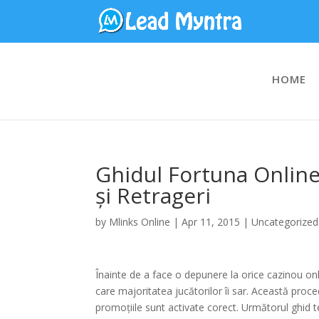
HOME
Ghidul Fortuna Online
și Retrageri
by
Mlinks Online
|
Apr 11, 2015
|
Uncategorized
Înainte de a face o depunere la orice cazinou onli
care majoritatea jucătorilor îi sar. Această proce
promoțiile sunt activate corect. Următorul ghid te