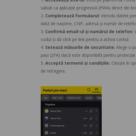
salvat ca aplicație progresivă (PWA) direct din b
Completează formularul:
Introdu datele pe
dată de naștere, CNP, adresă și număr de telef
Confirmă email-ul și numărul de telefon:
V
codul și dă click pe link pentru a activa contul.
Setează măsurile de securitate:
Alege o par
pași (2FA) dacă este disponibilă pentru protecție 
Acceptă termenii și condițiile:
Citește în spe
de retragere.