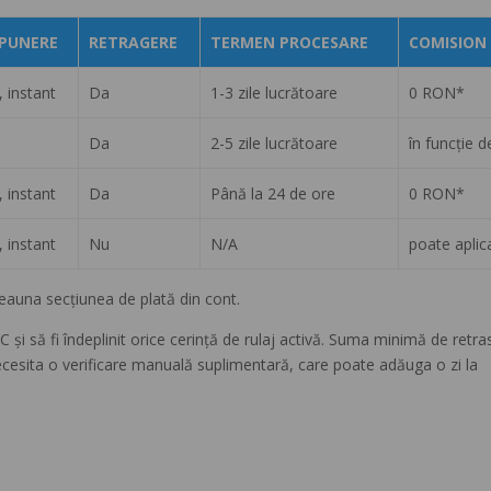
PUNERE
RETRAGERE
TERMEN PROCESARE
COMISION
 instant
Da
1-3 zile lucrătoare
0 RON*
Da
2-5 zile lucrătoare
în funcție 
 instant
Da
Până la 24 de ore
0 RON*
 instant
Nu
N/A
poate aplic
deauna secțiunea de plată din cont.
C și să fi îndeplinit orice cerință de rulaj activă. Suma minimă de retra
cesita o verificare manuală suplimentară, care poate adăuga o zi la