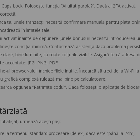
t Caps Lock. Folosește funcția “Ai uitat parola?”. Dacă ai 2FA activat,
 corectă.
a ta, unele tranzacții necesită confirmare manuală pentru plata onli
ncadrează în limitele tale.
ai activat înainte de depunere (unele bonusuri necesită introducerea u
plinește condiția minimă. Contactează asistența dacă problema persis
lare, bine luminite, cu toate colțurile vizibile. Asigură-te că adresa d
te acceptate: JPG, PNG, PDF.
e-ul browser-ului, închide filele inutile. Încearcă să treci de la Wi-Fi la
cu grafică complexă rulează mai bine pe calculatoare.
cearcă opțiunea “Retrimite codul”. Dacă folosești o aplicație de blocar
târziată
l afișat, urmează acești pași:
e la termenul standard procesare (de ex., dacă este “până la 24h”,