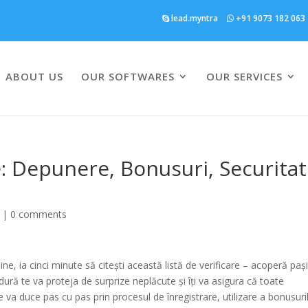
lead.myntra
+91 9073 182 063
ABOUT US
OUR SOFTWARES
OUR SERVICES
: Depunere, Bonusuri, Securita
|
0 comments
ne, ia cinci minute să citești această listă de verificare – acoperă pași
dură te va proteja de surprize neplăcute și îți va asigura că toate
 va duce pas cu pas prin procesul de înregistrare, utilizare a bonusuril