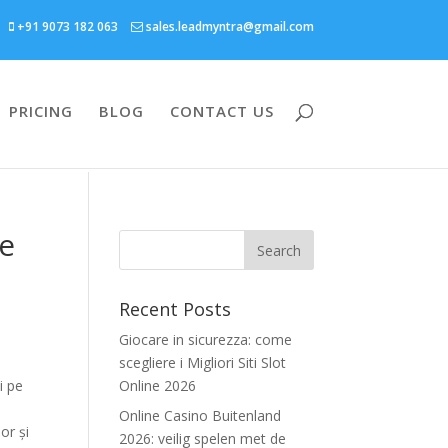
+91 9073 182 063
sales.leadmyntra@gmail.com
PRICING
BLOG
CONTACT US
te
Recent Posts
Giocare in sicurezza: come
scegliere i Migliori Siti Slot
i pe
Online 2026
Online Casino Buitenland
or și
2026: veilig spelen met de