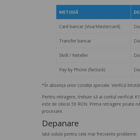
METODĂ
DE
Card bancar (Visa/Mastercard)
Da,
Transfer bancar
Da
Skrill / Neteller
Da,
Pay by Phone (factură)
Da,
*În absența unor condiții speciale. Verifică întot
Pentru retragere, trebuie să ai contul verificat KY
este de obicei 50 RON. Prima retragere poate ne
procesare.
Depanare
Iată soluții pentru cele mai frecvente probleme: