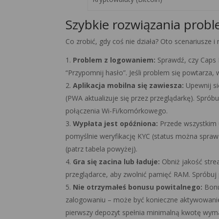
Szybkie rozwiązania prob
Co zrobić, gdy coś nie działa? Oto scenariusze i 
Problem z logowaniem:
Sprawdź, czy Caps L
“Przypomnij hasło”. Jeśli problem się powtarza, 
Aplikacja mobilna się zawiesza:
Upewnij si
(PWA aktualizuje się przez przeglądarkę). Sprób
połączenia Wi-Fi/komórkowego.
Wypłata jest opóźniona:
Przede wszystkim u
pomyślnie weryfikację KYC (status można sprawd
(patrz tabela powyżej).
Gra się zacina lub ładuje:
Obniż jakość strea
przeglądarce, aby zwolnić pamięć RAM. Spróbuj 
Nie otrzymałeś bonusu powitalnego:
Bonu
zalogowaniu – może być konieczne aktywowanie g
pierwszy depozyt spełnia minimalną kwotę wyma