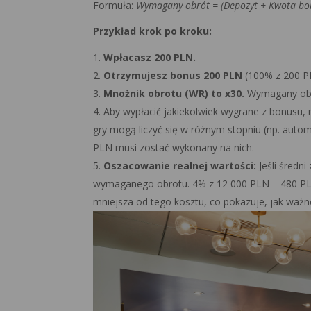
Formuła:
Wymagany obrót = (Depozyt + Kwota bo
Przykład krok po kroku:
Wpłacasz 200 PLN.
Otrzymujesz bonus 200 PLN
(100% z 200 P
Mnożnik obrotu (WR) to x30.
Wymagany obró
Aby wypłacić jakiekolwiek wygrane z bonusu,
gry mogą liczyć się w różnym stopniu (np. autom
PLN musi zostać wykonany na nich.
Oszacowanie realnej wartości:
Jeśli średn
wymaganego obrotu. 4% z 12 000 PLN = 480 PLN
mniejsza od tego kosztu, co pokazuje, jak ważn