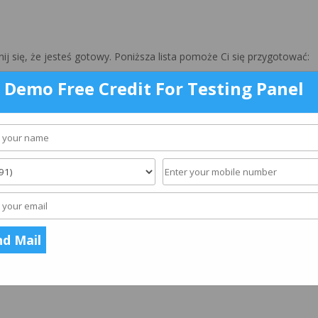
 się, że jesteś gotowy. Poniższa lista pomoże Ci się przygotować:
mieć ukończone 18 lat lub być pełnoletni zgodnie z prawem kraju
 Demo Free Credit For Testing Panel
 potrzebował ważnego dokumentu (dowód osobisty, paszport) do
ędziesz wpłacać i wypłacać środki. Sprawdź minimalne kwoty depozytu
ją jakiejkolwiek oferty bonusowej koniecznie przeczytaj warunki
brotu (wagering requirements).
 (opcjonalnie):
Kasyno oferuje w pełni zoptymalizowaną stronę mo
, którą możesz dodać do ekranu głównego swojego urządzenia.
:
To kluczowe dla płynnej gry, zwłaszcza w trybie na żywo.