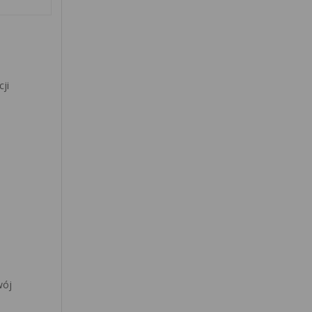
cji
wój