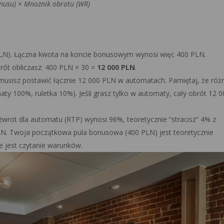
nusu) × Mnożnik obrotu (WR)
LN). Łączna kwota na koncie bonusowym wynosi więc 400 PLN.
t obliczasz: 400 PLN × 30 =
12 000 PLN
.
 musisz postawić łącznie 12 000 PLN w automatach. Pamiętaj, że róż
aty 100%, ruletka 10%). Jeśli grasz tylko w automaty, cały obrót 12 
i zwrot dla automatu (RTP) wynosi 96%, teoretycznie “stracisz” 4% z
. Twoja początkowa pula bonusowa (400 PLN) jest teoretycznie
e jest czytanie warunków.