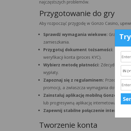
najczęstszych problemów.
Przygotowanie do gry
Aby rozpocząć przygodę w Gonzo Casino, upewnij
Sprawdź wymagania wiekowe:
Gracz musi 
Try
zamieszkania.
Przygotuj dokument tożsamości:
Będziesz
weryfikacji konta (proces KYC).
Wybierz metodę płatności:
Zdecyduj, jak b
wypłaty.
Zapoznaj się z regulaminem:
Przed aktywac
promocji, a zwłaszcza wymagania dotyczące o
Zainstaluj aplikację mobilną Gonzo Casino
lub progresywną aplikację internetową (PWA)
Zapewnij stabilne połączenie internetowe
Tworzenie konta