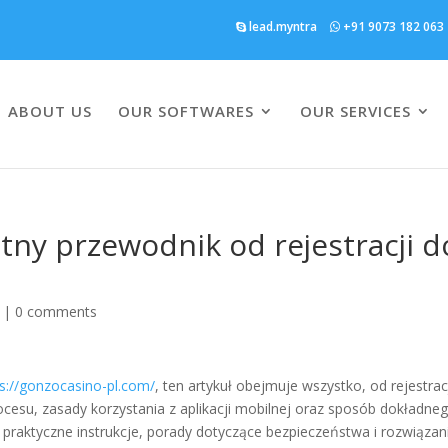
lead.myntra
+91 9073 182 063
ABOUT US
OUR SOFTWARES
OUR SERVICES
ny przewodnik od rejestracji d
|
0 comments
ps://gonzocasino-pl.com/
, ten artykuł obejmuje wszystko, od rejestrac
cesu, zasady korzystania z aplikacji mobilnej oraz sposób dokładne
 praktyczne instrukcje, porady dotyczące bezpieczeństwa i rozwiązan