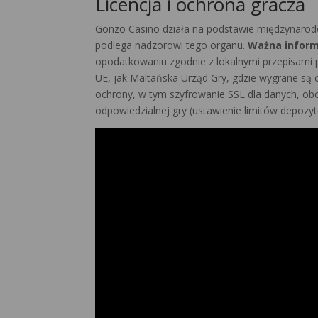
Licencja i ochrona gracza
Gonzo Casino działa na podstawie międzynarodow
podlega nadzorowi tego organu.
Ważna inform
opodatkowaniu zgodnie z lokalnymi przepisami p
UE, jak Maltańska Urząd Gry, gdzie wygrane s
ochrony, w tym szyfrowanie SSL dla danych, ob
odpowiedzialnej gry (ustawienie limitów depozy