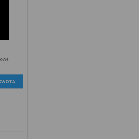
czowe
 KWOTA