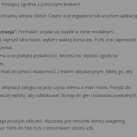
. Postępuj zgodnie z poniższymi krokami:
ficjalną witrynę Gonzo Casino w przeglądarce lub uruchom aplikacj
stracja”:
Formularz pojawi się zwykle w oknie modalnym.
, wymyśl silne hasło, wybierz walutę konta (np. PLN) oraz wprowadź
zenia).
na oraz politykę prywatności. Możesz też wyrazić zgodę na
e).
mail otrzymasz wiadomość z linkiem aktywacyjnym. Kliknij go, aby
aktywacji zaloguj się przy użyciu adresu e-mail i hasła. Przejdź do
rwszej wpłaty, aby odblokować dostęp do gier i bonusów powitalnych
ga prostych obliczeń. Kluczowy jest mnożnik obrotu (wagering
nus 100% do 500 PLN z mnożnikiem obrotu x30.