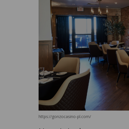
https://gonzocasino-pl.com/