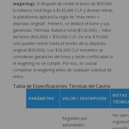
wagering):
Si después de recibir el bono de $50,000
tu balance total llega a $120,000 CLP y deseas retirar,
la plataforma aplicará la regla de “max retiro =
depósito original”. Primero, se deduce el bono y sus
ganancias. Fórmula: Balance total ($120,000) – Valor
del bono ($50,000) = $70,000 CLP. De ese $70,000,
solo puedes retirar hasta el monto de tu depósito
original ($50,000). Los $20,000 CLP restantes se
consideran ganancias del bono y serán confiscadas si
el wagering no se cumple. Por eso, es crucial
completar el wagering antes de cualquier solicitud de
retiro.
Tabla de Especificaciones Técnicas del Casino
NOTAS
PARÁMETRO
VALOR / DESCRIPCIÓN
TÉCNIC
No oper
Regulado por
regulaci
autoridades
específic