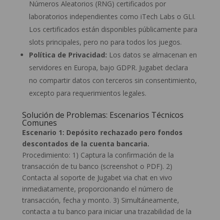
Números Aleatorios (RNG) certificados por
laboratorios independientes como iTech Labs o GLI.
Los certificados están disponibles públicamente para
slots principales, pero no para todos los juegos.
Política de Privacidad:
Los datos se almacenan en
servidores en Europa, bajo GDPR. Jugabet declara
no compartir datos con terceros sin consentimiento,
excepto para requerimientos legales.
Solución de Problemas: Escenarios Técnicos
Comunes
Escenario 1: Depósito rechazado pero fondos
descontados de la cuenta bancaria.
Procedimiento: 1) Captura la confirmación de la
transacción de tu banco (screenshot o PDF). 2)
Contacta al soporte de Jugabet via chat en vivo
inmediatamente, proporcionando el número de
transacción, fecha y monto. 3) Simultáneamente,
contacta a tu banco para iniciar una trazabilidad de la