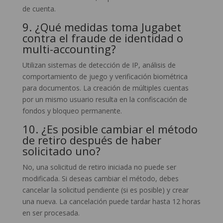
de cuenta.
9. ¿Qué medidas toma Jugabet
contra el fraude de identidad o
multi-accounting?
Utilizan sistemas de detección de IP, análisis de
comportamiento de juego y verificación biométrica
para documentos. La creación de múltiples cuentas
por un mismo usuario resulta en la confiscación de
fondos y bloqueo permanente.
10. ¿Es posible cambiar el método
de retiro después de haber
solicitado uno?
No, una solicitud de retiro iniciada no puede ser
modificada. Si deseas cambiar el método, debes
cancelar la solicitud pendiente (si es posible) y crear
una nueva. La cancelación puede tardar hasta 12 horas
en ser procesada.