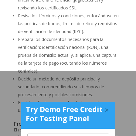
revisando los certificados SSL.
Revisa los términos y condiciones, enfocándose en
las políticas de bonos, límites de retiro y requisitos
de verificación de identidad (KYC).
Prepara los documentos necesarios para la
verificación: identificación nacional (RUN), una
prueba de domicilio actual y, si aplica, una captura
de la tarjeta de pago (ocultando los números
centrales).
Decide un método de depósito principal y
secundario, comprendiendo sus tiempos de
procesamiento y posibles comisiones.
Establece límites personales de juego y tiempo
Try Demo Free Credit
×
basados en tu presupuesto.
For Testing Panel
Proceso de Registro y Verificación de Cuenta
El registro en jugabet casino es un proceso