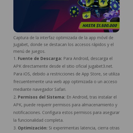
Captura de la interfaz optimizada de la app móvil de
Jugabet, donde se destacan los accesos rápidos y el
menú de juegos.
Fuente de Descarga:
Para Android, descarga el
APK directamente desde el sitio oficial jugabet3.net.
Para iOS, debido a restricciones de App Store, se utiliza
frecuentemente una web app optimizada o un acceso
mediante navegador Safari.
Permisos del Sistema:
En Android, tras instalar el
APK, puede requerir permisos para almacenamiento y
notificaciones. Configura estos permisos para asegurar
la funcionalidad completa.
Optimización:
Si experimentas latencia, cierra otras