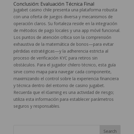
Conclusión: Evaluación Técnica Final
Jugabet casino chile presenta una plataforma robusta
con una oferta de juegos diversa y mecanismos de
operación claros. Su fortaleza reside en la integración
de métodos de pago locales y una app móvil funcional.
Los puntos de atención crítica son la comprensión
exhaustiva de la matemática de bonos—para evitar
pérdidas estratégicas—y la adherencia estricta al
proceso de verificación KYC para retiros sin
obstáculos. Para el jugador chilero técnico, esta guía
sirve como mapa para navegar cada componente,
maximizando el control sobre la experiencia financiera
y técnica dentro del entorno de casino jugabet.
Recuerda que el iGaming es una actividad de riesgo;
utiliza esta información para establecer parámetros
seguros y responsables.