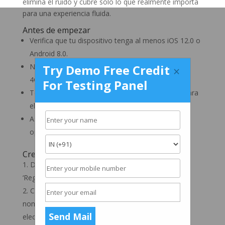
elimina el ruido y cubre solo lo que realmente importa
para una experiencia fluida.
Antes de empezar
Verifica que tu dispositivo tenga al menos iOS 12.0 o
Android 8.0.
Try Demo Free Credit
Necesitas una conexión a internet estable (WiFi o
×
4G/5G).
For Testing Panel
Ten a mano un documento de identidad válido para
el proceso KYC.
Asegúrate de residir en un país donde LeoVegas
opere legalmente.
Creación de cuenta
Dirígete a
https://leovegases.es/app/
y haz clic en
‘Registrarse’.
Completa el formulario con tus datos personales:
nombre, fecha de nacimiento, dirección de correo
electrónico.