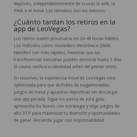
depósito, independientemente de si usas la web, la
PWA o el móvil. Los términos son los mismos.
¿Cuánto tardan los retiros en la
app de LeoVegas?
Los retiros suelen procesarse en 24-48 horas hábiles.
Los métodos como monedero electrónico (Skrill,
Neteller) son más rápidos, mientras que las
transferencias bancarias pueden demorar hasta 5 días.
El casino verifica tu identidad antes del primer retiro.
En resumen, la experiencia móvil de LeoVegas está
optimizada para que disfrutes de tragamonedas,
juegos de mesa y apuestas deportivas sin descargar
una app pesada. Sigue los pasos de esta guía,
aprovecha los bonos con estrategia y elige juegos de
alto RTP para maximizar tu diversión y oportunidades
de ganar. Recuerda jugar con responsabilidad.