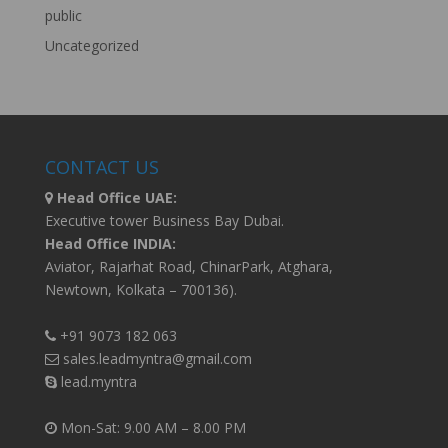
public
Uncategorized
CONTACT US
Head Office UAE:
Executive tower Business Bay Dubai.
Head Office INDIA:
Aviator, Rajarhat Road, ChinarPark, Atghara,
Newtown, Kolkata – 700136).
+91 9073 182 063
sales.leadmyntra@gmail.com
lead.myntra
Mon-Sat: 9.00 AM – 8.00 PM