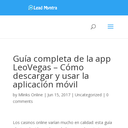
Guía completa de la app
LeoVegas – Cómo
descargar y usar la
aplicación móvil
by
Mlinks Online
|
Jun 15, 2017
|
Uncategorized
|
0
comments
Los casinos online varían mucho en calidad: esta guía