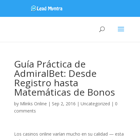
Guía Práctica de
AdmiralBet: Desde
Registro hasta
Matemáticas de Bonos
by
Mlinks Online
|
Sep 2, 2016
|
Uncategorized
|
0
comments
Los casinos online varían mucho en su calidad — esta