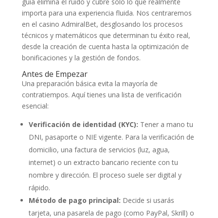
guía elimina el ruido y cubre solo lo que realmente
importa para una experiencia fluida. Nos centraremos
en el casino AdmiralBet, desglosando los procesos
técnicos y matemáticos que determinan tu éxito real,
desde la creación de cuenta hasta la optimización de
bonificaciones y la gestión de fondos.
Antes de Empezar
Una preparación básica evita la mayoría de
contratiempos. Aquí tienes una lista de verificación
esencial:
Verificación de identidad (KYC):
Tener a mano tu
DNI, pasaporte o NIE vigente. Para la verificación de
domicilio, una factura de servicios (luz, agua,
internet) o un extracto bancario reciente con tu
nombre y dirección. El proceso suele ser digital y
rápido.
Método de pago principal:
Decide si usarás
tarjeta, una pasarela de pago (como PayPal, Skrill) o