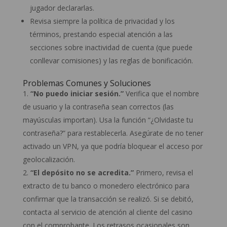
jugador declararlas.
Revisa siempre la política de privacidad y los
términos, prestando especial atención a las
secciones sobre inactividad de cuenta (que puede
conllevar comisiones) y las reglas de bonificación.
Problemas Comunes y Soluciones
“No puedo iniciar sesión.”
Verifica que el nombre
de usuario y la contraseña sean correctos (las
mayúsculas importan). Usa la función “¿Olvidaste tu
contraseña?” para restablecerla. Asegúrate de no tener
activado un VPN, ya que podría bloquear el acceso por
geolocalización.
“El depósito no se acredita.”
Primero, revisa el
extracto de tu banco o monedero electrónico para
confirmar que la transacción se realizó. Si se debitó,
contacta al servicio de atención al cliente del casino
con el comprobante. Los retrasos ocasionales son