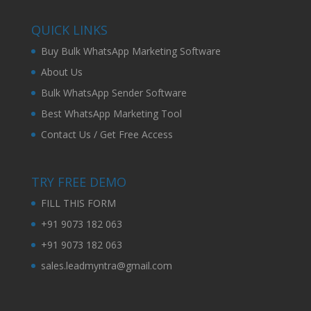
QUICK LINKS
Buy Bulk WhatsApp Marketing Software
About Us
Bulk WhatsApp Sender Software
Best WhatsApp Marketing Tool
Contact Us / Get Free Access
TRY FREE DEMO
FILL THIS FORM
+91 9073 182 063
+91 9073 182 063
sales.leadmyntra@gmail.com