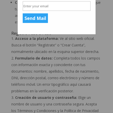
Compatibilidad del dispositivo:
Asegúrate de que
tu navegador (Chrome, Safari, Firefox) esté
actualizado y que tengas una conexión a internet
estable para juegos en vivo.
Registro Paso a Paso
Acceso a la plataforma:
Ve al sitio web oficial.
Busca el botón “Regístrate” o “Crear Cuenta”,
normalmente ubicado en la esquina superior derecha.
Formulario de datos:
Completa todos los campos
con información exacta y coincidente con tus
documentos: nombre, apellidos, fecha de nacimiento,
DNI, dirección postal, correo electrónico y número de
teléfono móvil. Un error tipográfico aquí causará
problemas en la verificación posterior.
Creación de usuario y contraseña:
Elige un
nombre de usuario y una contraseña segura. Acepta
los Términos y Condiciones y la Política de Privacidad