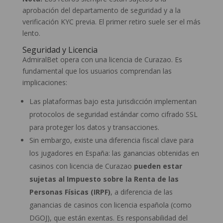
aprobación del departamento de seguridad y a la
verificación KYC previa. El primer retiro suele ser el más
lento.
Seguridad y Licencia
AdmiralBet opera con una licencia de Curazao. Es
fundamental que los usuarios comprendan las
implicaciones:
Las plataformas bajo esta jurisdicción implementan
protocolos de seguridad estándar como cifrado SSL
para proteger los datos y transacciones.
Sin embargo, existe una diferencia fiscal clave para
los jugadores en España: las ganancias obtenidas en
casinos con licencia de Curazao
pueden estar
sujetas al Impuesto sobre la Renta de las
Personas Físicas (IRPF)
, a diferencia de las
ganancias de casinos con licencia española (como
DGOJ), que están exentas. Es responsabilidad del