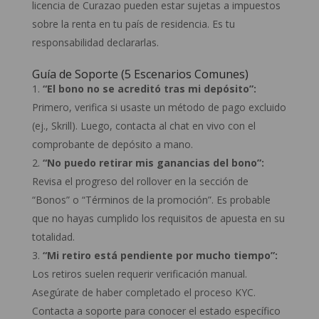
licencia de Curazao pueden estar sujetas a impuestos
sobre la renta en tu país de residencia. Es tu
responsabilidad declararlas.
Guía de Soporte (5 Escenarios Comunes)
“El bono no se acreditó tras mi depósito”:
Primero, verifica si usaste un método de pago excluido
(ej., Skrill). Luego, contacta al chat en vivo con el
comprobante de depósito a mano.
“No puedo retirar mis ganancias del bono”:
Revisa el progreso del rollover en la sección de
“Bonos” o “Términos de la promoción”. Es probable
que no hayas cumplido los requisitos de apuesta en su
totalidad.
“Mi retiro está pendiente por mucho tiempo”:
Los retiros suelen requerir verificación manual.
Asegúrate de haber completado el proceso KYC.
Contacta a soporte para conocer el estado específico