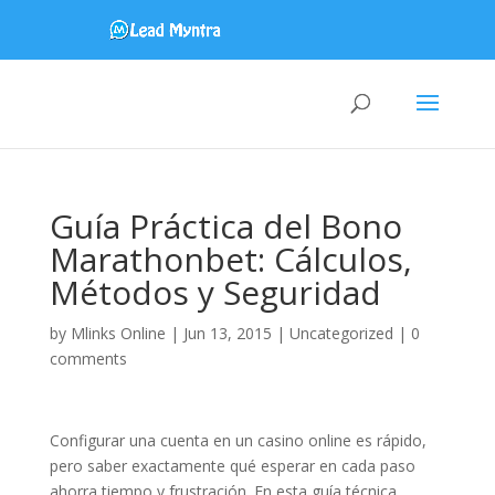
Guía Práctica del Bono
Marathonbet: Cálculos,
Métodos y Seguridad
by
Mlinks Online
|
Jun 13, 2015
|
Uncategorized
|
0
comments
Configurar una cuenta en un casino online es rápido,
pero saber exactamente qué esperar en cada paso
ahorra tiempo y frustración. En esta guía técnica,