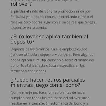
rollover?
Si pierdes el saldo del bono, la promoción se da por
finalizada y no podrás continuar intentando cumplir el
rollover. Solo podrás jugar con el saldo real que tengas
disponible en tu cuenta.
¿El rollover se aplica también al
depósito?
Depende de los términos. En el ejemplo calculado
(rollover x30 sobre depósito + bono), sí. Pero algunos
bonos aplican el multiplicador solo sobre el monto del
bono. Es vital leer esta cláusula específica en los
términos y condiciones.
¿Puedo hacer retiros parciales
mientras juego con el bono?
Normalmente no. Hacer un retiro antes de haber
cumplido con todos los requisitos del rollover suele
resultar en la cancelación automática del bono y la