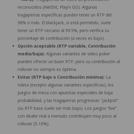
reconocidos (NetEnt, Play’n GO). Algunas
tragaperras específicas pueden tener un RTP del
98% o más. El blackjack, si está permitido, suele
tener un RTP cercano al 99.5%, pero verifica su
porcentaje de contribución (a veces es bajo).
Opción aceptable (RTP variable, Contribución
media/baja):
Algunas variantes de video poker
pueden ofrecer un buen RTP, pero su contribución al
rollover no siempre es óptima.
Evitar (RTP bajo o Contribución mínima):
La
ruleta (excepto algunas variantes específicas), los
juegos de mesa con apuestas especiales de baja
probabilidad, y las tragaperras progresivas “jackpot”
(su RTP base suele ser más bajo). Los juegos “live”
con dealer real a menudo contribuyen muy poco al
rollover (5-10%).