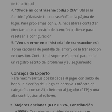
de tu solicitud.
“Olvidé mi contraseña/código 2FA”:
Utiliza la
función “¿Olvidaste tu contraseña?” en la página de
login. Para problemas con 2FA, necesitarás contactar
directamente al servicio de atención al cliente para
resetear la configuración.
“Veo un error en el historial de transacciones”:
Toma capturas de pantalla del error y de la transacción
en cuestión. Contacta al soporte vía email para dejar
un registro escrito del problema y su seguimiento.
Consejos de Experto
Para maximizar tus posibilidades al jugar con saldo de
bono, la elección del juego es decisiva. Enfócate en
categorías con un Alto Retorno al Jugador (RTP) y una
alta contribución al rollover:
Mejores opciones (RTP > 97%, Contribución
~100%):
Tragaperras de vídeo de proveedores