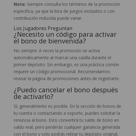
Nota:
Siempre consulta los términos de la promoción
específica, ya que la lista de juegos excluidos o con
contribución reducida puede variar.
Los Jugadores Preguntan
¿Necesito un código para activar
el bono de bienvenida?
No siempre. A veces la promoción se activa
automáticamente al marcar una casilla durante el
primer depósito. Sin embargo, es una práctica común
requerir un código promocional. Recomendamos
revisar la página de promociones antes de registrarte.
¿Puedo cancelar el bono después
de activarlo?
Sí, generalmente es posible. En la sección de bonos de
tu cuenta o contactando a soporte, puedes solicitar la
renuncia al bono. Esto convertirá tu saldo de bono en
saldo real, pero perderás cualquier ganancia generada
con el bono y solo podrás retirar tu depósito original,