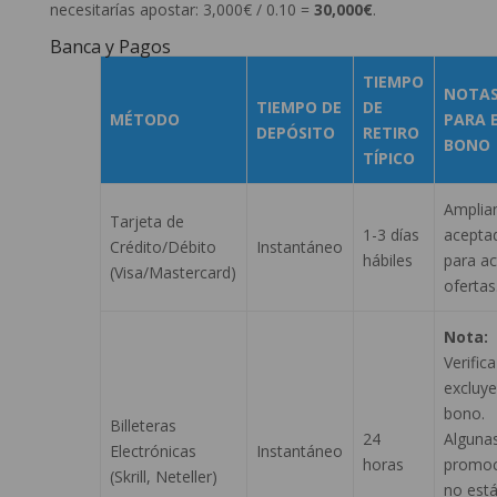
necesitarías apostar: 3,000€ / 0.10 =
30,000€
.
Banca y Pagos
TIEMPO
NOTA
TIEMPO DE
DE
MÉTODO
PARA 
DEPÓSITO
RETIRO
BONO
TÍPICO
Amplia
Tarjeta de
1-3 días
acepta
Crédito/Débito
Instantáneo
hábiles
para ac
(Visa/Mastercard)
ofertas
Nota:
Verifica
excluye
bono.
Billeteras
24
Alguna
Electrónicas
Instantáneo
horas
promoc
(Skrill, Neteller)
no est