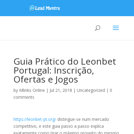
Guia Prático do Leonbet
Portugal: Inscrição,
Ofertas e Jogos
by
Mlinks Online
|
Jul 21, 2018
|
Uncategorized
|
0
comments
https://leonbet-pt.org/
distingue-se num mercado
competitivo, e este guia passo a passo explica
exatamente como tirar o máximo proveito do mesmo.