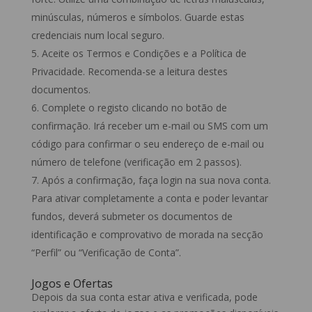
minúsculas, números e símbolos. Guarde estas
credenciais num local seguro.
Aceite os Termos e Condições e a Política de
Privacidade. Recomenda-se a leitura destes
documentos.
Complete o registo clicando no botão de
confirmação. Irá receber um e-mail ou SMS com um
código para confirmar o seu endereço de e-mail ou
número de telefone (verificação em 2 passos).
Após a confirmação, faça login na sua nova conta.
Para ativar completamente a conta e poder levantar
fundos, deverá submeter os documentos de
identificação e comprovativo de morada na secção
“Perfil” ou “Verificação de Conta”.
Jogos e Ofertas
Depois da sua conta estar ativa e verificada, pode