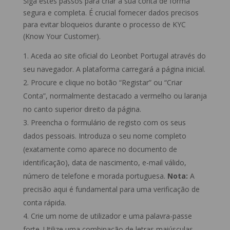
Siga estes passos para criar a sua conta de forma
segura e completa. É crucial fornecer dados precisos
para evitar bloqueios durante o processo de KYC
(Know Your Customer).
Aceda ao site oficial do Leonbet Portugal através do
seu navegador. A plataforma carregará a página inicial.
Procure e clique no botão “Registar” ou “Criar
Conta”, normalmente destacado a vermelho ou laranja
no canto superior direito da página.
Preencha o formulário de registo com os seus
dados pessoais. Introduza o seu nome completo
(exatamente como aparece no documento de
identificação), data de nascimento, e-mail válido,
número de telefone e morada portuguesa.
Nota:
A
precisão aqui é fundamental para uma verificação de
conta rápida.
Crie um nome de utilizador e uma palavra-passe
forte. Utilize uma combinação de letras maiúsculas,