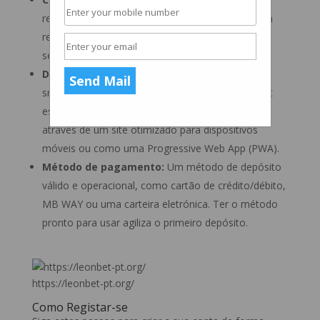
recente (menos de 3 meses) que comprove a sua
residência em Portugal, como uma fatura de
serviços.
Dispositivo compatível:
Um computador,
smartphone ou tablet com uma ligação à internet
estável. O Leonbet funciona na sua totalidade
através de um site otimizado para dispositivos
móveis ou como uma Progressive Web App (PWA).
Método de pagamento:
Um método de depósito
válido e operacional, como cartão de crédito/débito,
MB WAY ou uma carteira eletrónica. Ter o método
pronto para usar agiliza o primeiro depósito.
https://leonbet-pt.org/
Como Registar-se