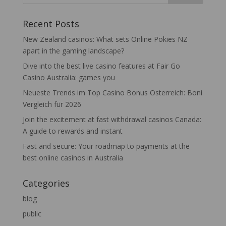
Recent Posts
New Zealand casinos: What sets Online Pokies NZ
apart in the gaming landscape?
Dive into the best live casino features at Fair Go
Casino Australia: games you
Neueste Trends im Top Casino Bonus Österreich: Boni
Vergleich für 2026
Join the excitement at fast withdrawal casinos Canada:
A guide to rewards and instant
Fast and secure: Your roadmap to payments at the
best online casinos in Australia
Categories
blog
public