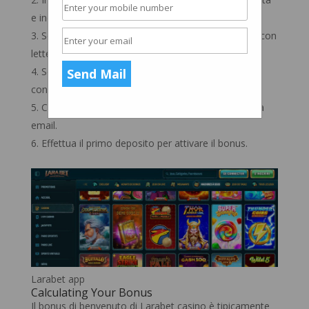
e indirizzo email.
Scegli una password robusta (minimo 8 caratteri con
lettere e numeri).
Seleziona la valuta (EUR) e accetta i termini e
condizioni.
Conferma la registrazione tramite il link inviato via
email.
Effettua il primo deposito per attivare il bonus.
Larabet app
Calculating Your Bonus
Il bonus di benvenuto di Larabet casino è tipicamente