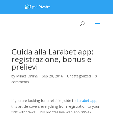
Guida alla Larabet app:
registrazione, bonus e
prelievi
by
Mlinks Online
|
Sep 20, 2016
|
Uncategorized
|
0
comments
If you are looking for a reliable guide to
Larabet app
,
this article covers everything from registration to your
first withdrawal. This progressive web app (PWA)