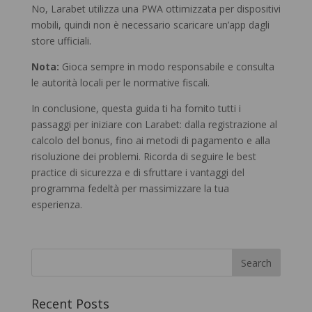
No, Larabet utilizza una PWA ottimizzata per dispositivi
mobili, quindi non è necessario scaricare un’app dagli
store ufficiali.
Nota:
Gioca sempre in modo responsabile e consulta
le autorità locali per le normative fiscali.
In conclusione, questa guida ti ha fornito tutti i
passaggi per iniziare con Larabet: dalla registrazione al
calcolo del bonus, fino ai metodi di pagamento e alla
risoluzione dei problemi. Ricorda di seguire le best
practice di sicurezza e di sfruttare i vantaggi del
programma fedeltà per massimizzare la tua
esperienza.
Recent Posts