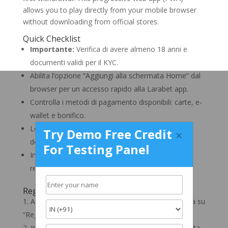
allows you to play directly from your mobile browser
without downloading from official stores.
Quick Checklist
Importante:
Verifica di avere almeno 18 anni e
documenti validi per il KYC.
Abilita l’opzione “Aggiungi alla schermata Home” dal
browser per un accesso rapido alla Larabet app.
Controlla i metodi di pagamento disponibili: carte, e-
wallet e bonifico.
Leggi i termini del bonus di benvenuto prima di
Try Demo Free Credit
×
depositare.
For Testing Panel
Imposta limiti di deposito per giocare
responsabilmente.
Registration
Apri la Larabet app dalla schermata Home e clicca su
“Registrati”.
Inserisci i tuoi dati: nome, cognome, data di nascita