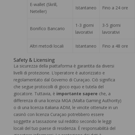
E-wallet (Skrill,
Istantaneo
Fino a 24 ore
Neteller)
1-3 giorni
3-5 giorni
Bonifico Bancario
lavorativi
lavorativi
Altri metodi locali
Istantaneo
Fino a 48 ore
Safety & Licensing
La sicurezza della piattaforma è garantita da diversi
livelli di protezione. L’operatore è autorizzato e
regolamentato dal Governo di Curaçao. Ciò significa
che segue protocolli di gioco equo e tutela del
giocatore. Tuttavia, è
importante sapere
che, a
differenza di una licenza MGA (Malta Gaming Authority)
o di una licenza italiana ADM, le vincite ottenute in un
casinò con licenza Curaçao potrebbero essere
soggette a tassazione sul reddito secondo le leggi
locali del tuo paese di residenza. È responsabilità del