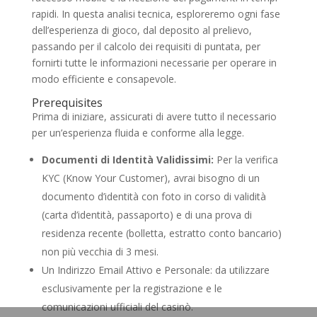
rapidi. In questa analisi tecnica, esploreremo ogni fase
dell’esperienza di gioco, dal deposito al prelievo,
passando per il calcolo dei requisiti di puntata, per
fornirti tutte le informazioni necessarie per operare in
modo efficiente e consapevole.
Prerequisites
Prima di iniziare, assicurati di avere tutto il necessario
per un’esperienza fluida e conforme alla legge.
Documenti di Identità Validissimi:
Per la verifica
KYC (Know Your Customer), avrai bisogno di un
documento d’identità con foto in corso di validità
(carta d’identità, passaporto) e di una prova di
residenza recente (bolletta, estratto conto bancario)
non più vecchia di 3 mesi.
Un Indirizzo Email Attivo e Personale: da utilizzare
esclusivamente per la registrazione e le
comunicazioni ufficiali del casinò.