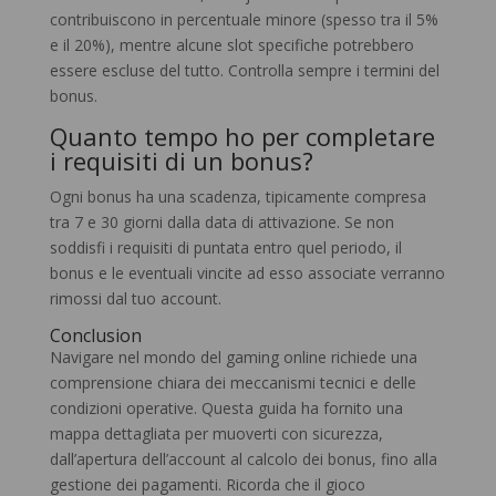
contribuiscono in percentuale minore (spesso tra il 5%
e il 20%), mentre alcune slot specifiche potrebbero
essere escluse del tutto. Controlla sempre i termini del
bonus.
Quanto tempo ho per completare
i requisiti di un bonus?
Ogni bonus ha una scadenza, tipicamente compresa
tra 7 e 30 giorni dalla data di attivazione. Se non
soddisfi i requisiti di puntata entro quel periodo, il
bonus e le eventuali vincite ad esso associate verranno
rimossi dal tuo account.
Conclusion
Navigare nel mondo del gaming online richiede una
comprensione chiara dei meccanismi tecnici e delle
condizioni operative. Questa guida ha fornito una
mappa dettagliata per muoverti con sicurezza,
dall’apertura dell’account al calcolo dei bonus, fino alla
gestione dei pagamenti. Ricorda che il gioco