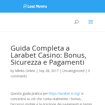
Guida Completa a
Larabet Casino: Bonus,
Sicurezza e Pagamenti
by
Mlinks Online
|
Sep 28, 2017
|
Uncategorized
|
0
comments
Questa guida pratica per
https://larabet-it.org/
si
concentra su ciò che conta realmente: i bonus,
l’accesso mobile e la ricezione dei pagamenti in tempi