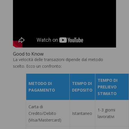
Good to Know
La velocità delle transazioni dipende dal metodo
scelto. Ecco un confronto:
TEMPO DI
METODO DI
TEMPO DI
PRELIEVO
PAGAMENTO
DEPOSITO
STIMATO
Carta di
1-3 giorni
Credito/Debito
Istantaneo
lavorativi
(Visa/Mastercard)