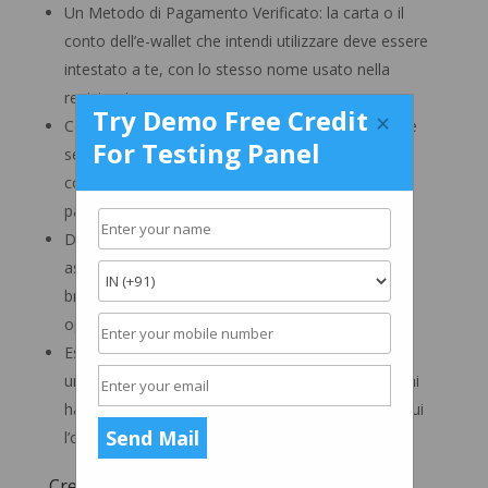
Un Metodo di Pagamento Verificato: la carta o il
conto dell’e-wallet che intendi utilizzare deve essere
intestato a te, con lo stesso nome usato nella
registrazione.
Try Demo Free Credit
×
Connessione Internet Stabile: fondamentale per le
For Testing Panel
sessioni di gioco live e per transazioni sicure. Una
connessione lenta può causare timeout durante i
pagamenti.
Dispositivo Compatibile: per l’accesso mobile,
assicurati che il tuo smartphone o tablet abbia un
browser aggiornato (Chrome, Safari) e sistema
operativo recente.
Essere Maggiorenne e Fisicamente Presente in
un’Area Consentita: il gioco è consentito solo a chi
ha compiuto 18 anni e si trova in un territorio in cui
l’operatore è autorizzato a offrire i suoi servizi.
Creating Your Account